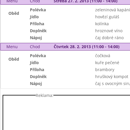
Menu
Chod
Středa 27. 2. 2013 (11:00 - 14:00)
Polévka
zeleninová kapán
Oběd
Jídlo
hovězí guláš
Příloha
kolínka
Doplněk
hroznové víno
Nápoj
čaj dobré ráno
Menu
Chod
Čtvrtek 28. 2. 2013 (11:00 - 14:00)
Polévka
čočková
Oběd
Jídlo
kuře pečené
Příloha
brambory
Doplněk
hruškový kompot
Nápoj
čaj s ovocným si
Reklama: