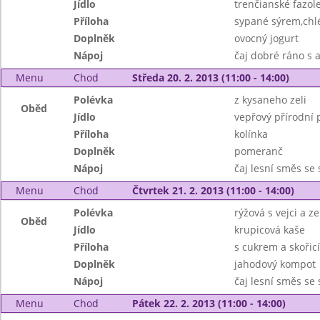
Jídlo
trenčianské fazol
Příloha
sypané sýrem,chl
Doplněk
ovocný jogurt
Nápoj
čaj dobré ráno s
Menu
Chod
Středa 20. 2. 2013 (11:00 - 14:00)
Polévka
z kysaneho zeli
Oběd
Jídlo
vepřový přírodní 
Příloha
kolínka
Doplněk
pomeranč
Nápoj
čaj lesní směs se
Menu
Chod
Čtvrtek 21. 2. 2013 (11:00 - 14:00)
Polévka
rýžová s vejci a z
Oběd
Jídlo
krupicová kaše
Příloha
s cukrem a skořicí
Doplněk
jahodový kompot
Nápoj
čaj lesní směs se
Menu
Chod
Pátek 22. 2. 2013 (11:00 - 14:00)