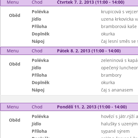
Menu
Chod
Čtvrtek 7. 2. 2013 (11:00 - 14:00)
Polévka
krupicová s vejce
Oběd
Jídlo
uzena krkovicka 
Příloha
bramborová kaše
Doplněk
okurka
Nápoj
čaj lesní směs se
Menu
Chod
Pátek 8. 2. 2013 (11:00 - 14:00)
Polévka
zeleninová s kap
Oběd
Jídlo
opečený luncheo
Příloha
brambory
Doplněk
okurka
Nápoj
čaj s ananasem
Menu
Chod
Pondělí 11. 2. 2013 (11:00 - 14:00)
Polévka
hovězí s játr.rýží
Oběd
Jídlo
halušky s uzený
Příloha
sypané sýrem