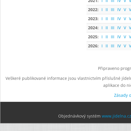
2021:
I
II
III
IV
V
V
2022:
I
II
III
IV
V
V
2023:
I
II
III
IV
V
V
2024:
I
II
III
IV
V
V
2025:
I
II
III
IV
V
V
2026:
I
II
III
IV
V
V
Připraveno progr
Veškeré publikované informace jsou vlastnictvím příslušné jídel
aplikace do n
Zásady 
Objednávkový systém
www.jidelna.c