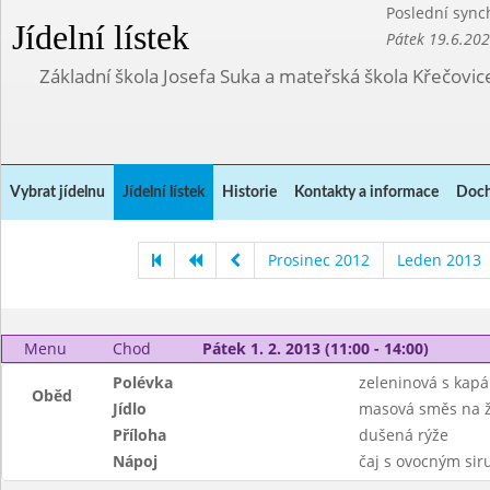
Poslední sync
Jídelní lístek
Pátek 19.6.20
Základní škola Josefa Suka a mateřská škola Křečovic
Vybrat jídelnu
Jídelní lístek
Historie
Kontakty a informace
Doch
Prosinec 2012
Leden 2013
Menu
Chod
Pátek 1. 2. 2013 (11:00 - 14:00)
Polévka
zeleninová s kap
Oběd
Jídlo
masová směs na 
Příloha
dušená rýže
Nápoj
čaj s ovocným si