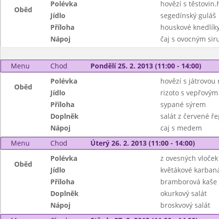
Polévka
hovězí s těstovin
Oběd
Jídlo
segedínský guláš
Příloha
houskové knedlík
Nápoj
čaj s ovocným si
Menu
Chod
Pondělí 25. 2. 2013 (11:00 - 14:00)
Polévka
hovězí s játrovou 
Oběd
Jídlo
rizoto s vepřový
Příloha
sypané sýrem
Doplněk
salát z červené ř
Nápoj
caj s medem
Menu
Chod
Úterý 26. 2. 2013 (11:00 - 14:00)
Polévka
z ovesných vloček
Oběd
Jídlo
květákové karban
Příloha
bramborová kaše
Doplněk
okurkový salát
Nápoj
broskvový salát