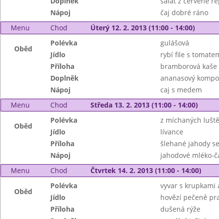
Doplněk
salát z červené ř
Nápoj
čaj dobré ráno
Menu
Chod
Úterý 12. 2. 2013 (11:00 - 14:00)
Polévka
gulášová
Oběd
Jídlo
rybí file s tomat
Příloha
bramborová kaše
Doplněk
ananasový kompo
Nápoj
caj s medem
Menu
Chod
Středa 13. 2. 2013 (11:00 - 14:00)
Polévka
z míchaných lušt
Oběd
Jídlo
lívance
Příloha
šlehané jahody s
Nápoj
jahodové mléko-č
Menu
Chod
Čtvrtek 14. 2. 2013 (11:00 - 14:00)
Polévka
vyvar s krupkami
Oběd
Jídlo
hovězí pečeně pr
Příloha
dušená rýže