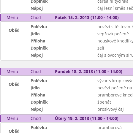
Doplněk
cereální tyčinka
Nápoj
čaj lesní směs se
Menu
Chod
Pátek 15. 2. 2013 (11:00 - 14:00)
Polévka
hovězí s těstovin.
Oběd
Jídlo
vepřová pečeně
Příloha
houskové knedlík
Doplněk
zelí
Nápoj
čaj s ovocným si
Menu
Chod
Pondělí 18. 2. 2013 (11:00 - 14:00)
Polévka
vývar s krupicový
Oběd
Jídlo
hovězí pečeně na
Příloha
bramborove knedl
Doplněk
špenát
Nápoj
broskvový čaj
Menu
Chod
Úterý 19. 2. 2013 (11:00 - 14:00)
Polévka
bramborová
Oběd