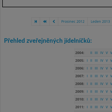
Prosinec 2012
Leden 2013
Přehled zveřejněných jídelníčků:
2004:
II
III
IV
V
V
2005:
I
II
III
IV
V
V
2006:
I
II
III
IV
V
V
2007:
I
II
III
IV
V
V
2008:
I
II
III
IV
V
V
2009:
I
II
III
IV
V
V
2010:
I
II
III
IV
V
V
2011:
I
II
III
IV
V
V