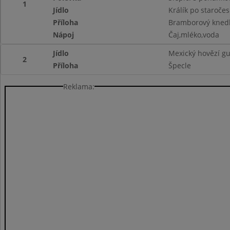
1
Jídlo
Králík po staroče
Příloha
Bramborový knedl
Nápoj
Čaj,mléko,voda
Jídlo
Mexický hovězí gu
2
Příloha
Špecle
Reklama: