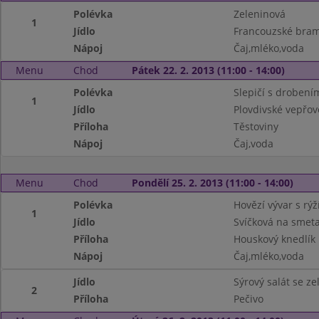
Polévka
Zeleninová
1
Jídlo
Francouzské bram
Nápoj
Čaj,mléko,voda
Menu
Chod
Pátek 22. 2. 2013 (11:00 - 14:00)
Polévka
Slepičí s drobení
1
Jídlo
Plovdivské vepřo
Příloha
Těstoviny
Nápoj
Čaj,voda
Menu
Chod
Pondělí 25. 2. 2013 (11:00 - 14:00)
Polévka
Hovězí vývar s rýž
1
Jídlo
Svíčková na smet
Příloha
Houskový knedlík
Nápoj
Čaj,mléko,voda
Jídlo
Sýrový salát se z
2
Příloha
Pečivo