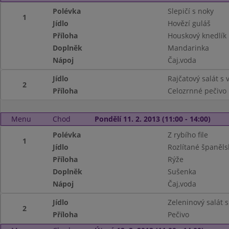
Polévka
Slepičí s noky
1
Jídlo
Hovězí guláš
Příloha
Houskový knedlík
Doplněk
Mandarinka
Nápoj
Čaj,voda
Jídlo
Rajčatový salát s
2
Příloha
Celozrnné pečivo
Menu
Chod
Pondělí 11. 2. 2013 (11:00 - 14:00)
Polévka
Z rybího file
1
Jídlo
Rozlítané španěls
Příloha
Rýže
Doplněk
Sušenka
Nápoj
Čaj,voda
Jídlo
Zeleninový salát 
2
Příloha
Pečivo