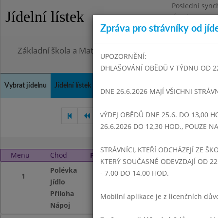
Poslední sync
Jídelní lístek
Úterý 28.7.202
Zpráva pro strávníky od jíd
Omezení obje
Základní škola a Mateřská škola Dr. Edvarda Beneše, 
UPOZORNĚNÍ:
DHLAŠOVÁNÍ OBĚDŮ V TÝDNU OD 22.6
Vybrat jídelnu
Jídelní lístek
Historie
Kontakty a informace
Doch
DNE 26.6.2026 MAJÍ VŠICHNI STRÁV
vÝDEJ OBĚDŮ DNE 25.6. DO 13,00 H
Prosinec 2012
Leden 2013
26.6.2026 DO 12,30 HOD., POUZE 
STRÁVNÍCI, KTEŘÍ ODCHÁZEJÍ ZE ŠKO
Menu
Chod
Pátek 1. 2. 2013 (11:00 - 14:00)
KTERÝ SOUČASNĚ ODEVZDAJÍ OD 22.
Polévka
Z jarní zeleniny
- 7.00 DO 14.00 HOD.
1
Jídlo
Kuřecí maso v b
Příloha
Zelný salát
Mobilní aplikace je z licenčních d
Nápoj
Čaj,voda