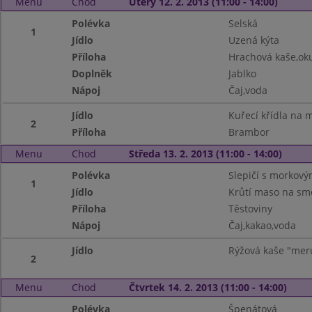
Menu
Chod
Úterý 12. 2. 2013 (11:00 - 14:00)
Polévka
Selská
1
Jídlo
Uzená kýta
Příloha
Hrachová kaše,ok
Doplněk
Jablko
Nápoj
Čaj,voda
Jídlo
Kuřecí křídla na
2
Příloha
Brambor
Menu
Chod
Středa 13. 2. 2013 (11:00 - 14:00)
Polévka
Slepičí s morkový
1
Jídlo
Krůtí maso na sm
Příloha
Těstoviny
Nápoj
Čaj,kakao,voda
Jídlo
Rýžová kaše "mer
2
Menu
Chod
Čtvrtek 14. 2. 2013 (11:00 - 14:00)
Polévka
Špenátová