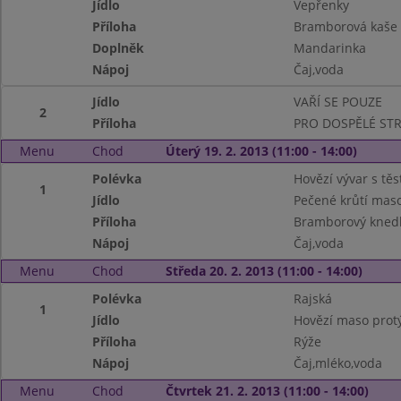
Jídlo
Vepřenky
Příloha
Bramborová kaše
Doplněk
Mandarinka
Nápoj
Čaj,voda
Jídlo
VAŘÍ SE POUZE
2
Příloha
PRO DOSPĚLÉ ST
Menu
Chod
Úterý 19. 2. 2013 (11:00 - 14:00)
Polévka
Hovězí vývar s tě
1
Jídlo
Pečené krůtí mas
Příloha
Bramborový knedlí
Nápoj
Čaj,voda
Menu
Chod
Středa 20. 2. 2013 (11:00 - 14:00)
Polévka
Rajská
1
Jídlo
Hovězí maso prot
Příloha
Rýže
Nápoj
Čaj,mléko,voda
Menu
Chod
Čtvrtek 21. 2. 2013 (11:00 - 14:00)