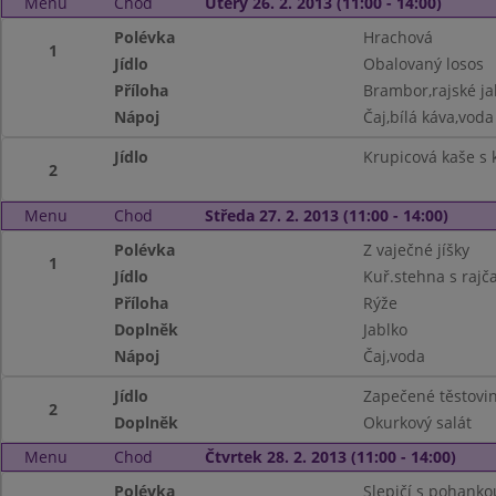
Menu
Chod
Úterý 26. 2. 2013 (11:00 - 14:00)
Polévka
Hrachová
1
Jídlo
Obalovaný losos
Příloha
Brambor,rajské ja
Nápoj
Čaj,bílá káva,voda
Jídlo
Krupicová kaše s
2
Menu
Chod
Středa 27. 2. 2013 (11:00 - 14:00)
Polévka
Z vaječné jíšky
1
Jídlo
Kuř.stehna s rajč
Příloha
Rýže
Doplněk
Jablko
Nápoj
Čaj,voda
Jídlo
Zapečené těstovi
2
Doplněk
Okurkový salát
Menu
Chod
Čtvrtek 28. 2. 2013 (11:00 - 14:00)
Polévka
Slepičí s pohanko