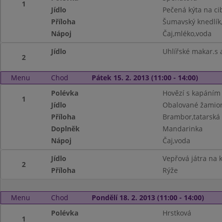
1
Jídlo
Pečená kýta na ci
Příloha
Šumavský knedlík,b
Nápoj
Čaj,mléko,voda
Jídlo
Uhlířské makar.s 
2
Menu
Chod
Pátek 15. 2. 2013 (11:00 - 14:00)
Polévka
Hovězí s kapáním
1
Jídlo
Obalované žamio
Příloha
Brambor,tatarská
Doplněk
Mandarinka
Nápoj
Čaj,voda
Jídlo
Vepřová játra na 
2
Příloha
Rýže
Menu
Chod
Pondělí 18. 2. 2013 (11:00 - 14:00)
Polévka
Hrstková
1