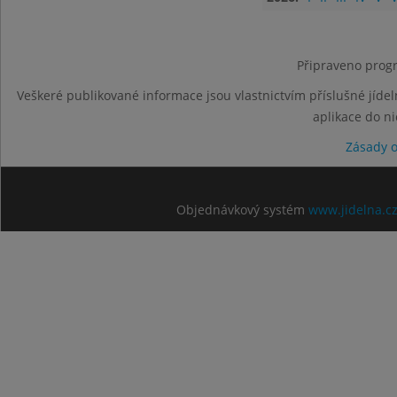
Připraveno progr
Veškeré publikované informace jsou vlastnictvím příslušné jídel
aplikace do n
Zásady 
Objednávkový systém
www.jidelna.c