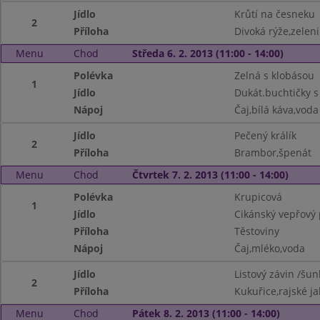
Jídlo
Krůtí na česneku
2
Příloha
Divoká rýže,zelen
Menu
Chod
Středa 6. 2. 2013 (11:00 - 14:00)
Polévka
Zelná s klobásou
1
Jídlo
Dukát.buchtičky 
Nápoj
Čaj,bílá káva,voda
Jídlo
Pečený králík
2
Příloha
Brambor,špenát
Menu
Chod
Čtvrtek 7. 2. 2013 (11:00 - 14:00)
Polévka
Krupicová
1
Jídlo
Cikánský vepřový 
Příloha
Těstoviny
Nápoj
Čaj,mléko,voda
Jídlo
Listový závin /šunk
2
Příloha
Kukuřice,rajské ja
Menu
Chod
Pátek 8. 2. 2013 (11:00 - 14:00)