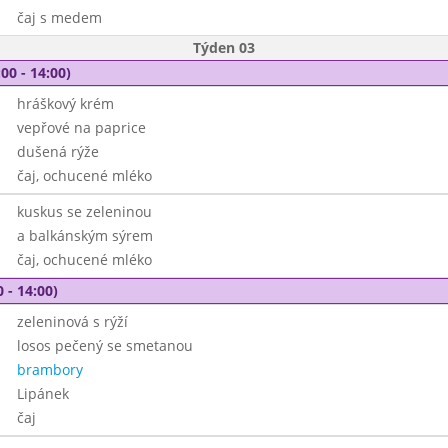
čaj s medem
Týden 03
00 - 14:00)
hráškový krém
vepřové na paprice
dušená rýže
čaj, ochucené mléko
kuskus se zeleninou
a balkánským sýrem
čaj, ochucené mléko
 - 14:00)
zeleninová s rýží
losos pečený se smetanou
brambory
Lipánek
čaj