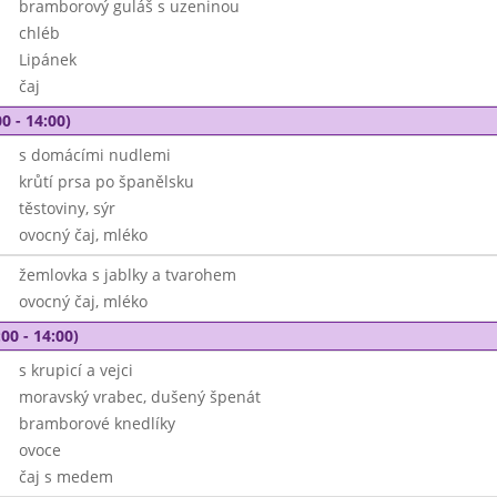
bramborový guláš s uzeninou
chléb
Lipánek
čaj
0 - 14:00)
s domácími nudlemi
krůtí prsa po španělsku
těstoviny, sýr
ovocný čaj, mléko
žemlovka s jablky a tvarohem
ovocný čaj, mléko
00 - 14:00)
s krupicí a vejci
moravský vrabec, dušený špenát
bramborové knedlíky
ovoce
čaj s medem