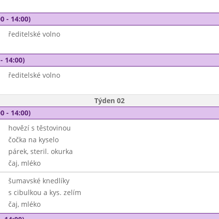
0 - 14:00)
ředitelské volno
- 14:00)
ředitelské volno
Týden 02
0 - 14:00)
hovězí s těstovinou
čočka na kyselo
párek, steril. okurka
čaj, mléko
šumavské knedlíky
s cibulkou a kys. zelím
čaj, mléko