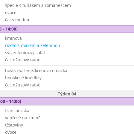
špecle s tuňákem a romanescem
ovoce
čaj s medem
0 - 14:00)
kmínová
rizoto s masem a zeleninou
sýr, zeleninový salát
čaj, džusový nápoj
hovězí vařené, křenová omáčka
houskové knedlíky
čaj, džusový nápoj
Týden 04
00 - 14:00)
francouzská
vepřové na kmíně
těstoviny
ovoce