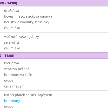
00 - 14:00)
drožďová
hovězí maso, svíčková omáčka
houskové knedlíky, brusinky
čaj, mléko
vločková kaše s jablky
se skořicí
čaj, mléko
0 - 14:00)
kroupová
vepřová pečeně
bramborová kaše
ovoce
čaj s medem
kuřecí plátek se suš. rajčetem
brambory
ovoce