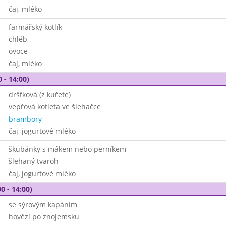
čaj, mléko
farmářský kotlík
chléb
ovoce
čaj, mléko
 - 14:00)
dršťková (z kuřete)
vepřová kotleta ve šlehačce
brambory
čaj, jogurtové mléko
škubánky s mákem nebo perníkem
šlehaný tvaroh
čaj, jogurtové mléko
0 - 14:00)
se sýrovým kapáním
hovězí po znojemsku