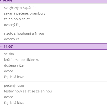
- 14:00)
se sýrovým kapáním
sekaná pečeně, brambory
zeleninový salát
ovocný čaj
rizoto s houbami a Nivou
ovocný čaj
 - 14:00)
selská
krůtí prsa po cikánsku
dušená rýže
ovoce
čaj, bílá káva
pečený losos
těstovinový salát se zeleninou
ovoce
čaj, bílá káva