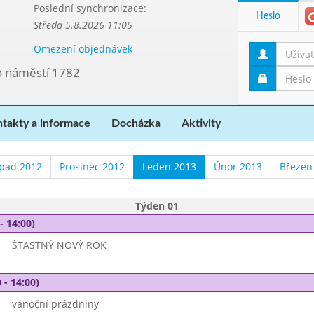
Poslední synchronizace:
Heslo
Středa 5.8.2026 11:05
Omezení objednávek
vo náměstí 1782
takty a informace
Docházka
Aktivity
opad 2012
Prosinec 2012
Leden 2013
Únor 2013
Březen
Týden 01
- 14:00)
ŠTASTNÝ NOVÝ ROK
 - 14:00)
vánoční prázdniny