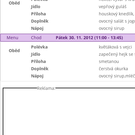
Oběd
Jídlo
vepřový guláš
Příloha
houskový knedlík,
Doplněk
ovocný salát s jo
Nápoj
ovocný sirup
Menu
Chod
Pátek 30. 11. 2012 (11:00 - 13:45)
Polévka
květáková s vejci
Oběd
Jídlo
zapečený hejk se 
Příloha
smetanou
Doplněk
čerstvá okurka
Nápoj
ovocný sirup,mléč
Reklama: