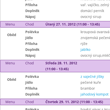
Příloha
vař. vajíčko, zelný
Doplněk
domácí perník
Nápoj
ovocný sirup
Menu
Chod
Úterý 27. 11. 2012 (11:00 - 13:45)
Polévka
kroupová ovarová
Oběd
Jídlo
znojemská pečen
Příloha
rýže
Doplněk
jablko
Nápoj
ovocný sirup,mléč
Menu
Chod
Středa 28. 11. 2012
(11:00 - 13:45)
Polévka
z vaječné jíšky
Oběd
Jídlo
pečené kuře
Příloha
brambor
Doplněk
jahodový kompot
Menu
Chod
Čtvrtek 29. 11. 2012 (11:00 - 13:45)
Polévka
hovězí vývar s krup