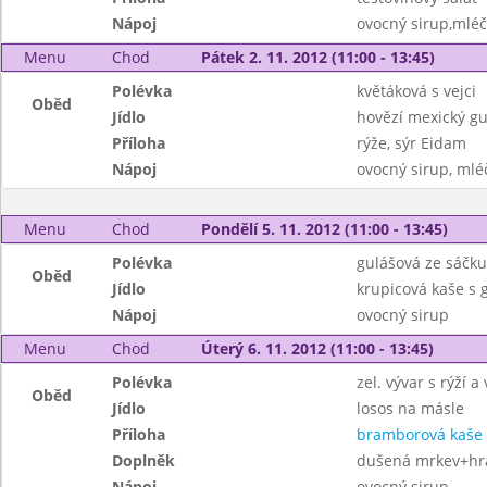
Nápoj
ovocný sirup,mléč
Menu
Chod
Pátek 2. 11. 2012 (11:00 - 13:45)
Polévka
květáková s vejci
Oběd
Jídlo
hovězí mexický gu
Příloha
rýže, sýr Eidam
Nápoj
ovocný sirup, mléč
Menu
Chod
Pondělí 5. 11. 2012 (11:00 - 13:45)
Polévka
gulášová ze sáčku
Oběd
Jídlo
krupicová kaše s
Nápoj
ovocný sirup
Menu
Chod
Úterý 6. 11. 2012 (11:00 - 13:45)
Polévka
zel. vývar s rýží a 
Oběd
Jídlo
losos na másle
Příloha
bramborová kaše
Doplněk
dušená mrkev+hr
Nápoj
ovocný sirup