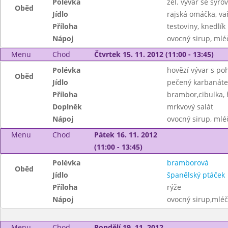
Polévka
zel. vývar se sýr
Oběd
Jídlo
rajská omáčka, vař
Příloha
testoviny, knedlík
Nápoj
ovocný sirup, mléč
Menu
Chod
Čtvrtek 15. 11. 2012 (11:00 - 13:45)
Polévka
hovězí vývar s p
Oběd
Jídlo
pečený karbanáte
Příloha
brambor,cibulka, 
Doplněk
mrkvový salát
Nápoj
ovocný sirup, mléč
Menu
Chod
Pátek 16. 11. 2012
(11:00 - 13:45)
Polévka
bramborová
Oběd
Jídlo
španělský ptáček
Příloha
rýže
Nápoj
ovocný sirup,mléč
Menu
Chod
Pondělí 19. 11. 2012