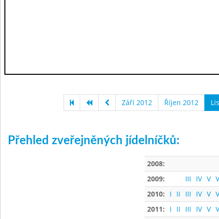
Září 2012
Říjen 2012
Li
Přehled zveřejněných jídelníčků:
2008:
2009:
III
IV
V
V
2010:
I
II
III
IV
V
V
2011:
I
II
III
IV
V
V