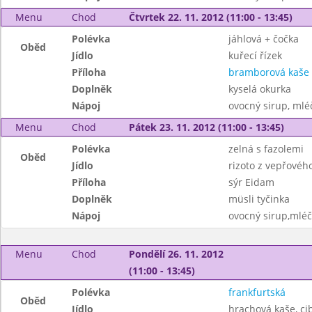
Menu
Chod
Čtvrtek 22. 11. 2012 (11:00 - 13:45)
Polévka
jáhlová + čočka
Oběd
Jídlo
kuřecí řízek
Příloha
bramborová kaše
Doplněk
kyselá okurka
Nápoj
ovocný sirup, mléč
Menu
Chod
Pátek 23. 11. 2012 (11:00 - 13:45)
Polévka
zelná s fazolemi
Oběd
Jídlo
rizoto z vepřové
Příloha
sýr Eidam
Doplněk
müsli tyčinka
Nápoj
ovocný sirup,mléč
Menu
Chod
Pondělí 26. 11. 2012
(11:00 - 13:45)
Polévka
frankfurtská
Oběd
Jídlo
hrachová kaše, ci