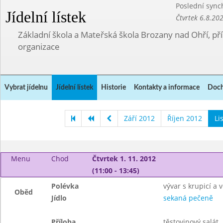
Poslední sync
Jídelní lístek
Čtvrtek 6.8.20
Základní škola a Mateřská škola Brozany nad Ohří, p
organizace
Vybrat jídelnu
Jídelní lístek
Historie
Kontakty a informace
Doch
Září 2012
Říjen 2012
Li
Menu
Chod
Čtvrtek 1. 11. 2012
(11:00 - 13:45)
Polévka
vývar s krupicí a v
Oběd
Jídlo
sekaná pečeně
Příloha
těstovinový salát