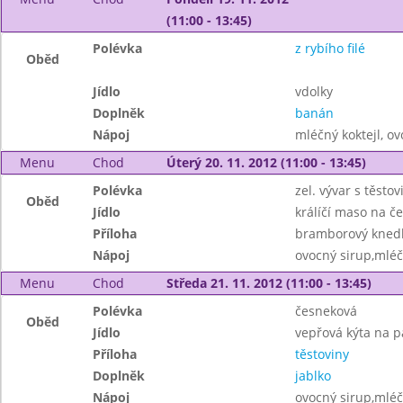
(11:00 - 13:45)
Polévka
z rybího filé
Oběd
Jídlo
vdolky
Doplněk
banán
Nápoj
mléčný koktejl, ov
Menu
Chod
Úterý 20. 11. 2012 (11:00 - 13:45)
Polévka
zel. vývar s těsto
Oběd
Jídlo
králíčí maso na č
Příloha
bramborový knedl
Nápoj
ovocný sirup,mléč
Menu
Chod
Středa 21. 11. 2012 (11:00 - 13:45)
Polévka
česneková
Oběd
Jídlo
vepřová kýta na p
Příloha
těstoviny
Doplněk
jablko
Nápoj
ovocný sirup,mléč