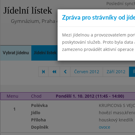
Poslední sync
Jídelní lístek
Úterý 12.5.202
Zpráva pro strávníky od jíd
Gymnázium, Praha 4, Budějovická 680
Mezi jídelnou a provozovatelem por
poskytování služeb. Proto byla dat
zamezeno provádět aktivní operace (
Vybrat jídelnu
Jídelní lístek
Historie
Kontakty a informace
Doch
Červen 2012
Září 2012
Ř
Menu
Chod
Pondělí 1. 10. 2012 (11:45 - 14:00)
Polévka
KRUPICOVá S VEJ
1
Jídlo
hovězí maso,křen
Příloha
houskový knedlík
Doplněk
ovoce