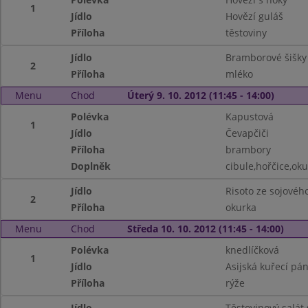
1
Jídlo
Hovězí guláš
Příloha
těstoviny
Jídlo
Bramborové šišk
2
Příloha
mléko
Menu
Chod
Úterý 9. 10. 2012 (11:45 - 14:00)
Polévka
Kapustová
1
Jídlo
Čevapčiči
Příloha
brambory
Doplněk
cibule,hořčice,ok
Jídlo
Risoto ze sojovéh
2
Příloha
okurka
Menu
Chod
Středa 10. 10. 2012 (11:45 - 14:00)
Polévka
knedlíčková
1
Jídlo
Asijská kuřecí pá
Příloha
rýže
Jídlo
Těstovinový salát