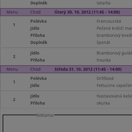
Doplněk
tatarka
Menu
Chod
Úterý 30. 10. 2012 (11:45 - 14:00)
Polévka
Francouzská
1
Jídlo
Pečené králičí ma
Příloha
bramborový knedl
Doplněk
špenát
Jídlo
Bramborový gulá
2
Příloha
houska
Menu
Chod
Středa 31. 10. 2012 (11:45 - 14:00)
Polévka
Dršťková
1
Jídlo
Fettucine zapeče
Jídlo
Nastavovaná kaš
2
Příloha
okurka
Reklama: