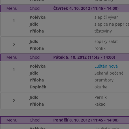
Menu
Chod
Čtvrtek 4. 10. 2012 (11:45 - 14:00)
Polévka
slepičí vývar
1
Jídlo
slepice na papric
Příloha
těstoviny
Jídlo
šopský salát
2
Příloha
rohlík
Menu
Chod
Pátek 5. 10. 2012 (11:45 - 14:00)
Polévka
Luštěninová
1
Jídlo
Sekaná pečeně
Příloha
brambory
Doplněk
okurka
Jídlo
Perník
2
Příloha
kakao
Menu
Chod
Pondělí 8. 10. 2012 (11:45 - 14:00)
Polévka
Hovězí s noky