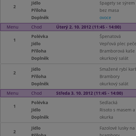
Jídlo
špagety se sýrem
2
Příloha
bez masa
Doplněk
ovoce
Menu
Chod
Úterý 2. 10. 2012 (11:45 - 14:00)
Polévka
Špenatová
1
Jídlo
Vepřová plec peč
Příloha
Bramborová kaše
Doplněk
okurkový salát
Jídlo
Smažené rybí kar
2
Příloha
Brambory
Doplněk
okurkový salát
Menu
Chod
Středa 3. 10. 2012 (11:45 - 14:00)
Polévka
Sedlacká
1
Jídlo
Risoto s masem a
Doplněk
okurka
Jídlo
Fazolové lusky n
2
Příloha
brambory