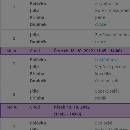
Polévka
Z rybího filé
1
Jídlo
Kuřecí maso,sme
Příloha
pene
Doplněk
ovoce
Jídlo
Zadělávaná mrke
2
Doplněk
ovoce
Menu
Chod
Čtvrtek 18. 10. 2012 (11:45 - 14:00)
Polévka
Luštěninová
1
Jídlo
Vepřová pečeně
Příloha
knedlíky
Doplněk
červené zelí
Jídlo
Šopský salát
2
Příloha
rohlík
Menu
Chod
Pátek 19. 10. 2012
(11:45 - 14:00)
Polévka
Sedlácká
1
Jídlo
Kuřecí řízek "Haw