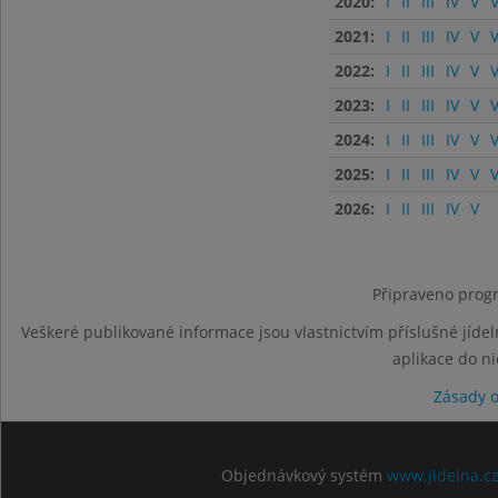
2020:
I
II
III
IV
V
V
2021:
I
II
III
IV
V
V
2022:
I
II
III
IV
V
V
2023:
I
II
III
IV
V
V
2024:
I
II
III
IV
V
V
2025:
I
II
III
IV
V
V
2026:
I
II
III
IV
V
Připraveno progr
Veškeré publikované informace jsou vlastnictvím příslušné jídel
aplikace do n
Zásady 
Objednávkový systém
www.jidelna.c