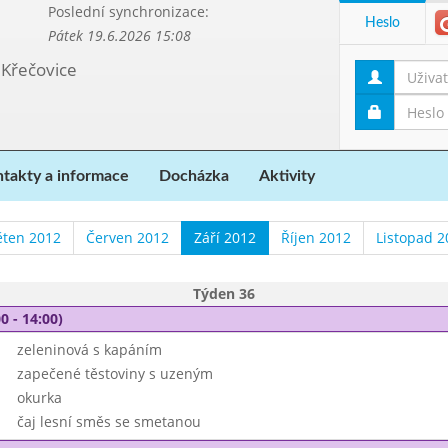
Poslední synchronizace:
Heslo
Pátek 19.6.2026 15:08
 Křečovice
takty a informace
Docházka
Aktivity
ěten 2012
Červen 2012
Září 2012
Říjen 2012
Listopad 2
Týden 36
0 - 14:00)
zeleninová s kapáním
zapečené těstoviny s uzeným
okurka
čaj lesní směs se smetanou