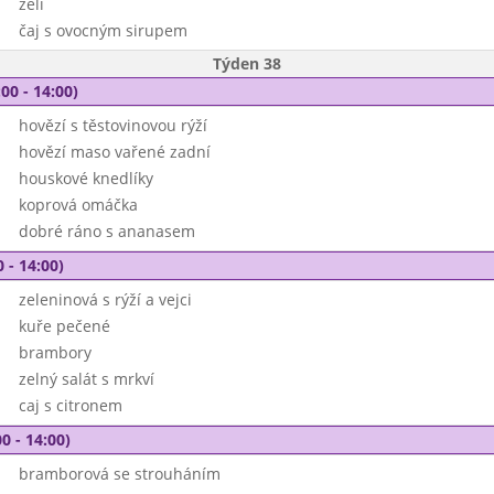
zelí
čaj s ovocným sirupem
Týden 38
00 - 14:00)
hovězí s těstovinovou rýží
hovězí maso vařené zadní
houskové knedlíky
koprová omáčka
dobré ráno s ananasem
 - 14:00)
zeleninová s rýží a vejci
kuře pečené
brambory
zelný salát s mrkví
caj s citronem
0 - 14:00)
bramborová se strouháním