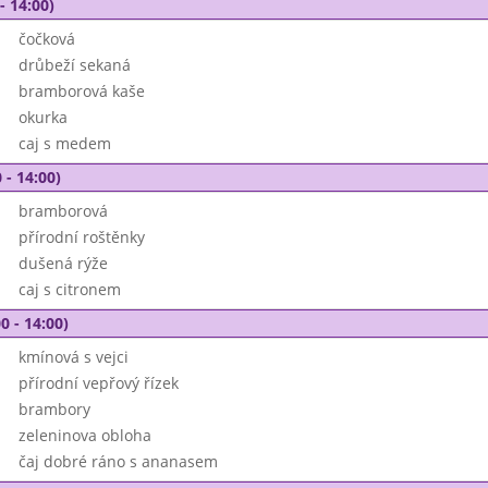
- 14:00)
čočková
drůbeží sekaná
bramborová kaše
okurka
caj s medem
 - 14:00)
bramborová
přírodní roštěnky
dušená rýže
caj s citronem
0 - 14:00)
kmínová s vejci
přírodní vepřový řízek
brambory
zeleninova obloha
čaj dobré ráno s ananasem