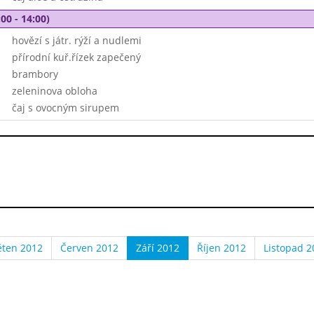
00 - 14:00)
hovězí s játr. rýží a nudlemi
přírodní kuř.řízek zapečený
brambory
zeleninova obloha
čaj s ovocným sirupem
ěten 2012
Červen 2012
Září 2012
Říjen 2012
Listopad 2