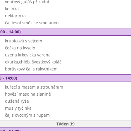
vepřový guláš přírodní
kolínka
nektarinka
čaj lesní směs se smetanou
00 - 14:00)
krupicová s vejcem
čočka na kyselo
uzena krkovicka varena
okurka,chléb, švestkový koláč
borůvkový čaj s rakytníkem
0 - 14:00)
kuřecí s masem a strouháním
hovězí maso na slanině
dušená rýže
musly tyčinka
čaj s ovocným sirupem
Týden 39