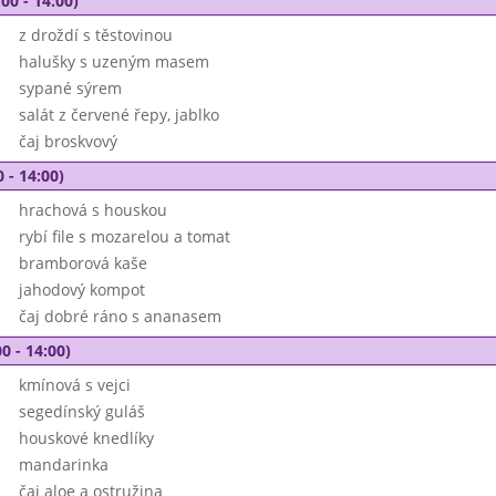
00 - 14:00)
z droždí s těstovinou
halušky s uzeným masem
sypané sýrem
salát z červené řepy, jablko
čaj broskvový
 - 14:00)
hrachová s houskou
rybí file s mozarelou a tomat
bramborová kaše
jahodový kompot
čaj dobré ráno s ananasem
0 - 14:00)
kmínová s vejci
segedínský guláš
houskové knedlíky
mandarinka
čaj aloe a ostružina