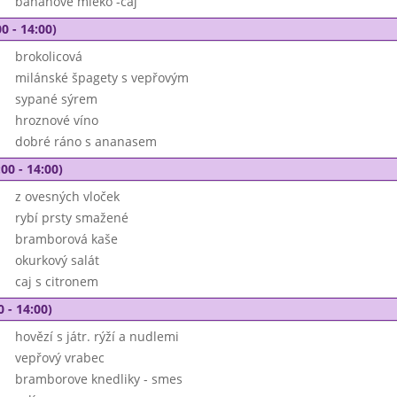
banánové mléko -čaj
0 - 14:00)
brokolicová
milánské špagety s vepřovým
sypané sýrem
hroznové víno
dobré ráno s ananasem
00 - 14:00)
z ovesných vloček
rybí prsty smažené
bramborová kaše
okurkový salát
caj s citronem
0 - 14:00)
hovězí s játr. rýží a nudlemi
vepřový vrabec
bramborove knedliky - smes