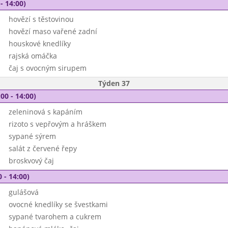
- 14:00)
hovězí s těstovinou
hovězí maso vařené zadní
houskové knedlíky
rajská omáčka
čaj s ovocným sirupem
Týden 37
00 - 14:00)
zeleninová s kapáním
rizoto s vepřovým a hráškem
sypané sýrem
salát z červené řepy
broskvový čaj
 - 14:00)
gulášová
ovocné knedlíky se švestkami
sypané tvarohem a cukrem