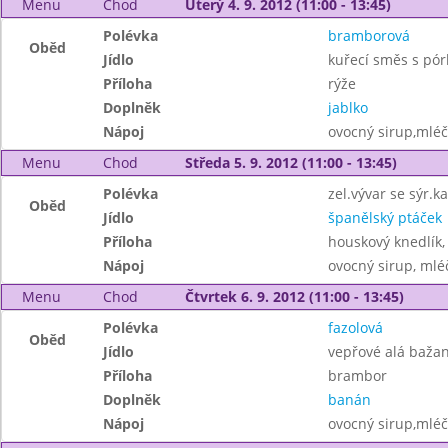
Menu
Chod
Úterý 4. 9. 2012 (11:00 - 13:45)
Polévka
bramborová
Oběd
Jídlo
kuřecí směs s pó
Příloha
rýže
Doplněk
jablko
Nápoj
ovocný sirup,mléč
Menu
Chod
Středa 5. 9. 2012 (11:00 - 13:45)
Polévka
zel.vývar se sýr.
Oběd
Jídlo
španělský ptáček
Příloha
houskový knedlík,
Nápoj
ovocný sirup, mléč
Menu
Chod
Čtvrtek 6. 9. 2012 (11:00 - 13:45)
Polévka
fazolová
Oběd
Jídlo
vepřové alá bažan
Příloha
brambor
Doplněk
banán
Nápoj
ovocný sirup,mléč