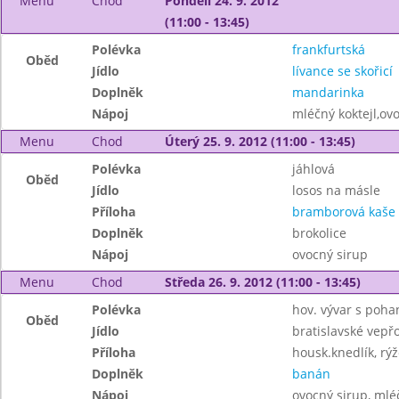
Menu
Chod
Pondělí 24. 9. 2012
(11:00 - 13:45)
Polévka
frankfurtská
Oběd
Jídlo
lívance se skořicí
Doplněk
mandarinka
Nápoj
mléčný koktejl,ov
Menu
Chod
Úterý 25. 9. 2012 (11:00 - 13:45)
Polévka
jáhlová
Oběd
Jídlo
losos na másle
Příloha
bramborová kaše
Doplněk
brokolice
Nápoj
ovocný sirup
Menu
Chod
Středa 26. 9. 2012 (11:00 - 13:45)
Polévka
hov. vývar s poh
Oběd
Jídlo
bratislavské vepř
Příloha
housk.knedlík, rýž
Doplněk
banán
Nápoj
ovocný sirup, mléč