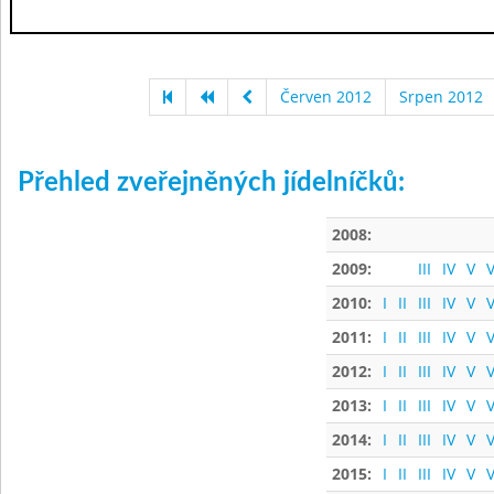
Červen 2012
Srpen 2012
Přehled zveřejněných jídelníčků:
2008:
2009:
III
IV
V
V
2010:
I
II
III
IV
V
V
2011:
I
II
III
IV
V
V
2012:
I
II
III
IV
V
V
2013:
I
II
III
IV
V
V
2014:
I
II
III
IV
V
V
2015:
I
II
III
IV
V
V