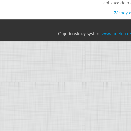
aplikace do n
Zásady 
Objednávkový systém
www.jidelna.c