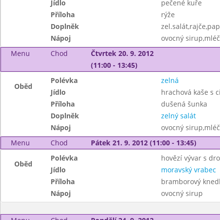
Jídlo
pečené kuře
Příloha
rýže
Doplněk
zel.salát,rajče,pa
Nápoj
ovocný sirup,mléč
Menu
Chod
Čtvrtek 20. 9. 2012
(11:00 - 13:45)
Polévka
zelná
Oběd
Jídlo
hrachová kaše s c
Příloha
dušená šunka
Doplněk
zelný salát
Nápoj
ovocný sirup,mléč
Menu
Chod
Pátek 21. 9. 2012 (11:00 - 13:45)
Polévka
hovězí vývar s d
Oběd
Jídlo
moravský vrabec
Příloha
bramborový knedl
Nápoj
ovocný sirup