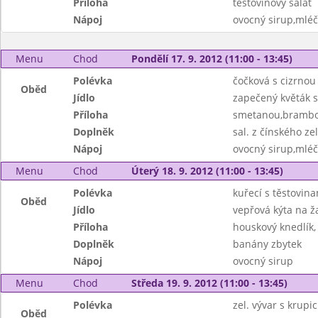
Příloha
těstovinový salát
Nápoj
ovocný sirup,mléč
Menu
Chod
Pondělí 17. 9. 2012 (11:00 - 13:45)
Polévka
čočková s cizrnou
Oběd
Jídlo
zapečený květák s
Příloha
smetanou,bramb
Doplněk
sal. z čínského zel
Nápoj
ovocný sirup,mléč
Menu
Chod
Úterý 18. 9. 2012 (11:00 - 13:45)
Polévka
kuřecí s těstovin
Oběd
Jídlo
vepřová kýta na 
Příloha
houskový knedlík,
Doplněk
banány zbytek
Nápoj
ovocný sirup
Menu
Chod
Středa 19. 9. 2012 (11:00 - 13:45)
Polévka
zel. vývar s krupic
Oběd