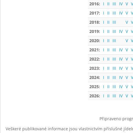
2016:
I
II
III
IV
V
V
2017:
I
II
III
IV
V
V
2018:
I
II
III
V
V
2019:
I
II
III
IV
V
V
2020:
I
II
III
V
V
2021:
I
II
III
IV
V
V
2022:
I
II
III
IV
V
V
2023:
I
II
III
IV
V
V
2024:
I
II
III
IV
V
V
2025:
I
II
III
IV
V
V
2026:
I
II
III
IV
V
V
Připraveno progr
Veškeré publikované informace jsou vlastnictvím příslušné jídel