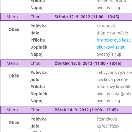
Příloha
nešel el. proud
Nápoj
ovocný sirup
Menu
Chod
Středa 12. 9. 2012 (11:00 - 13:45)
Polévka
kroupová
Oběd
Jídlo
tilápie na másle
Příloha
bramborová kaše
Doplněk
okurkový salát
Nápoj
ovocný sirup
Menu
Chod
Čtvrtek 13. 9. 2012 (11:00 - 13:45)
Polévka
zel.vývar s rýží a v
Oběd
Jídlo
svíčková pečeně
Příloha
houskový knedlík
Doplněk
ovocný salát(jablk
Nápoj
ovocný sirup
Menu
Chod
Pátek 14. 9. 2012 (11:00 - 13:45)
Polévka
česneková
Oběd
Jídlo
kuřecí řízek