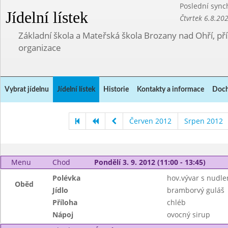
Poslední sync
Jídelní lístek
Čtvrtek 6.8.20
Základní škola a Mateřská škola Brozany nad Ohří, p
organizace
Vybrat jídelnu
Jídelní lístek
Historie
Kontakty a informace
Doch
Červen 2012
Srpen 2012
Menu
Chod
Pondělí 3. 9. 2012 (11:00 - 13:45)
Polévka
hov.vývar s nudle
Oběd
Jídlo
bramborvý guláš
Příloha
chléb
Nápoj
ovocný sirup