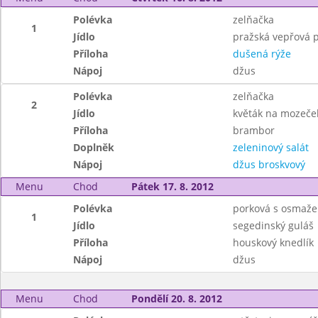
Polévka
zelňačka
1
Jídlo
pražská vepřová 
Příloha
dušená rýže
Nápoj
džus
Polévka
zelňačka
2
Jídlo
květák na mozeče
Příloha
brambor
Doplněk
zeleninový salát
Nápoj
džus broskvový
Menu
Chod
Pátek 17. 8. 2012
Polévka
porková s osmaž
1
Jídlo
segedinský guláš
Příloha
houskový knedlík
Nápoj
džus
Menu
Chod
Pondělí 20. 8. 2012