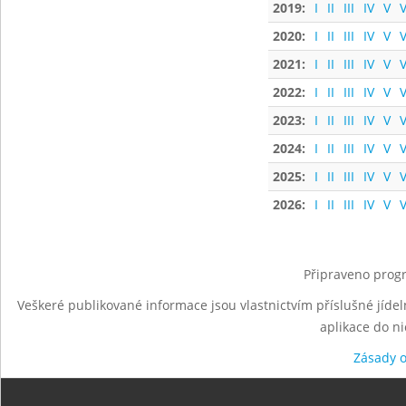
2019:
I
II
III
IV
V
V
2020:
I
II
III
IV
V
V
2021:
I
II
III
IV
V
V
2022:
I
II
III
IV
V
V
2023:
I
II
III
IV
V
V
2024:
I
II
III
IV
V
V
2025:
I
II
III
IV
V
V
2026:
I
II
III
IV
V
V
Připraveno progr
Veškeré publikované informace jsou vlastnictvím příslušné jídel
aplikace do n
Zásady 