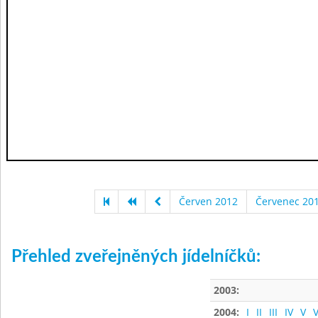
Červen 2012
Červenec 20
Přehled zveřejněných jídelníčků:
2003:
2004:
I
II
III
IV
V
V