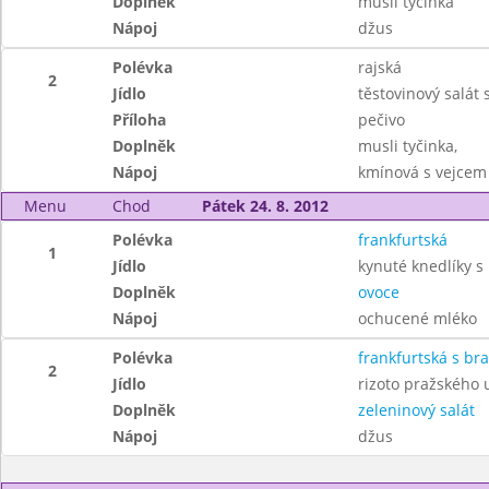
Doplněk
musli tyčinka
Nápoj
džus
Polévka
rajská
2
Jídlo
těstovinový salát
Příloha
pečivo
Doplněk
musli tyčinka,
Nápoj
kmínová s vejcem
Menu
Chod
Pátek 24. 8. 2012
Polévka
frankfurtská
1
Jídlo
kynuté knedlíky 
Doplněk
ovoce
Nápoj
ochucené mléko
Polévka
frankfurtská s b
2
Jídlo
rizoto pražského
Doplněk
zeleninový salát
Nápoj
džus