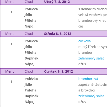
Menu
Chod
Úterý 7. 8. 2012
Polévka
s domácím drobe
1
Jídlo
selská vepřová pe
Příloha
bramborový knedl
Nápoj
čaj
Menu
Chod
Středa 8. 8. 2012
Polévka
čočková
1
Jídlo
mletý řízek se sý
Příloha
brambor
Doplněk
zeleninový salát
Nápoj
džus
Menu
Chod
Čtvrtek 9. 8. 2012
Polévka
bramborová
1
Jídlo
zapečené těstovi
Příloha
a brokolicí
Doplněk
zeleninový salát
Nápoj
džus