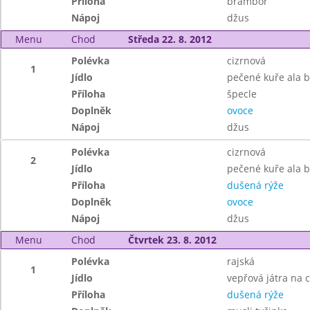
Příloha
brambor
Nápoj
džus
Menu
Chod
Středa 22. 8. 2012
Polévka
cizrnová
1
Jídlo
pečené kuře ala b
Příloha
špecle
Doplněk
ovoce
Nápoj
džus
Polévka
cizrnová
2
Jídlo
pečené kuře ala 
Příloha
dušená rýže
Doplněk
ovoce
Nápoj
džus
Menu
Chod
Čtvrtek 23. 8. 2012
Polévka
rajská
1
Jídlo
vepřová játra na 
Příloha
dušená rýže