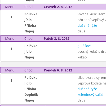
Menu
Chod
Čtvrtek 2. 8. 2012
Polévka
vývar s kuskusem
1
Jídlo
přírodní vepřový 
Příloha
dušená rýže
Nápoj
džus
Menu
Chod
Pátek 3. 8. 2012
Polévka
gulášová
1
Jídlo
ovocný koláč s d
Nápoj
kakao
Menu
Chod
Pondělí 6. 8. 2012
Polévka
cibulová se sýrem
1
Jídlo
vepřová kotleta 
Příloha
dušená rýže
Doplněk
zeleninový salát
Nápoj
džus