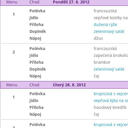
Menu
Chod
Pondělí 27. 8. 2012
Polévka
francouzská
1
Jídlo
vepřové kostky n
Příloha
dušená rýže
Doplněk
zeleninový salát
Nápoj
džus
Polévka
francouzská
2
Jídlo
zapečená brokoli
Příloha
brambor
Doplněk
zeleninový salát
Nápoj
čaj
Menu
Chod
Úterý 28. 8. 2012
Polévka
krupicová s vejce
1
Jídlo
vepřová kýta na 
Příloha
houskový knedlík
Nápoj
čaj
Polévka
krupicová s vejce
2