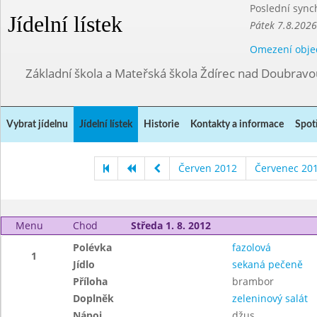
Poslední sync
Jídelní lístek
Pátek 7.8.2026
Omezení obje
Základní škola a Mateřská škola Ždírec nad Doubravo
Vybrat jídelnu
Jídelní lístek
Historie
Kontakty a informace
Spot
Červen 2012
Červenec 20
Menu
Chod
Středa 1. 8. 2012
Polévka
fazolová
1
Jídlo
sekaná pečeně
Příloha
brambor
Doplněk
zeleninový salát
Nápoj
džus