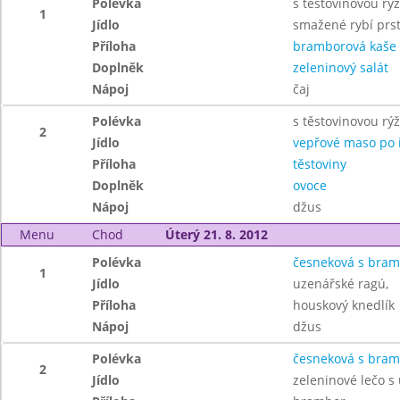
Polévka
s těstovinovou rýž
1
Jídlo
smažené rybí prs
Příloha
bramborová kaše
Doplněk
zeleninový salát
Nápoj
čaj
Polévka
s těstovinovou rýž
2
Jídlo
vepřové maso po i
Příloha
těstoviny
Doplněk
ovoce
Nápoj
džus
Menu
Chod
Úterý 21. 8. 2012
Polévka
česneková s bra
1
Jídlo
uzenářské ragú,
Příloha
houskový knedlík
Nápoj
džus
Polévka
česneková s bra
2
Jídlo
zeleninové lečo s