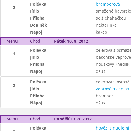
Polévka
bramborová
2
Jídlo
smažené bavorské
Příloha
se šlehahačkou
Doplněk
nektarinka
Nápoj
kakao
Menu
Chod
Pátek 10. 8. 2012
Polévka
celerová s osmaž
1
Jídlo
bakoňské vepřové 
Příloha
houskový knedlík
Nápoj
džus
Polévka
celerová s osmaž
2
Jídlo
vepřové maso na 
Příloha
brambor
Nápoj
džus
Menu
Chod
Pondělí 13. 8. 2012
Polévka
hovězí s nudlemi