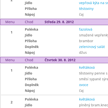
Jídlo
vepřová kýta na 
Příloha
těstoviny
Nápoj
čaj
Menu
Chod
Středa 29. 8. 2012
Polévka
fazolová
1
Jídlo
smažené vepřenk
Příloha
brambor
Doplněk
zeleninový salát
Nápoj
džus
Menu
Chod
Čtvrtek 30. 8. 2012
Polévka
květáková
1
Jídlo
těstoviny penne 
Příloha
směsí sypané sý
Doplněk
ovoce
Nápoj
čaj
Polévka
květáková
2
Jídlo
plněný bram.kned