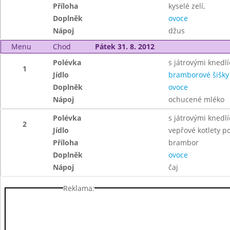
Příloha
kyselé zelí,
Doplněk
ovoce
Nápoj
džus
Menu
Chod
Pátek 31. 8. 2012
Polévka
s játrovými knedlí
1
Jídlo
bramborové šišk
Doplněk
ovoce
Nápoj
ochucené mléko
Polévka
s játrovými knedlí
2
Jídlo
vepřové kotlety p
Příloha
brambor
Doplněk
ovoce
Nápoj
čaj
Reklama: