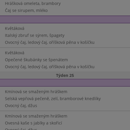
Hrášková omeleta, brambory
Čaj se sirupem, mléko
Květáková
Italský zbruf se sýrem, špagety
Ovocný čaj, ledový čaj, oříšková pěna v košíčku
Květáková
Opečené škubánky se špenátem
Ovocný čaj, ledový čaj, oříšková pěna v košíčku
Týden 25
Kmínová se smaženým hráškem
Selská vepřová pečeně, zelí, bramborové knedlíky
Ovocný čaj, džus
Kmínová se smaženým hráškem
Ovesná kaše s jablky a skořicí
Ovocný čaj, džus