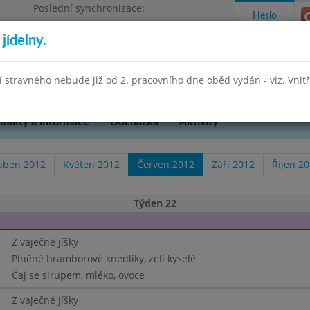
Poslední synchronizace:
Heslo
Pondělí 27.7.2026 13:26
jídelny.
Omezení objednávek
hradní 49
stravného nebude již od 2. pracovního dne oběd vydán - viz. Vnitřn
takty a informace
Docházka
Aktivity
uben 2012
Květen 2012
Červen 2012
Září 2012
Říjen 2
Týden 22
Z vaječné jíšky
Plněné bramborové knedlíky, zelí kyselé
Čaj se sirupem, mléko, ovoce
Z vaječné jíšky