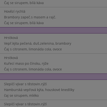
Čaj se sirupem, bílá káva
Hovězí rychlá
Brambory zapeč.s masem a rajč.
Čaj se sirupem, bílá káva
Hrstková
Vepř.kýta pečená, duš.zelenina, brambory
Čaj s citronem, limonáda cola, ovoce
Hrstková
Kuřecí maso po čínsku, rýže
Čaj s citronem, limonáda cola, ovoce
Slepičí vývar s těstovin.rýží
Hamburská vepřová kýta, houskové knedlíky
čaj se sirupem, mléko
Slepičí vývar s těstovin.rýží