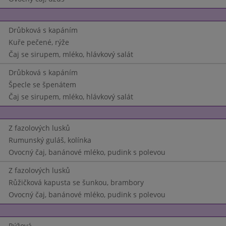
Drůbková s kapáním
Kuře pečené, rýže
Čaj se sirupem, mléko, hlávkový salát
Drůbková s kapáním
Špecle se špenátem
Čaj se sirupem, mléko, hlávkový salát
Z fazolových lusků
Rumunský guláš, kolínka
Ovocný čaj, banánové mléko, pudink s polevou
Z fazolových lusků
Růžičková kapusta se šunkou, brambory
Ovocný čaj, banánové mléko, pudink s polevou
Rýžová