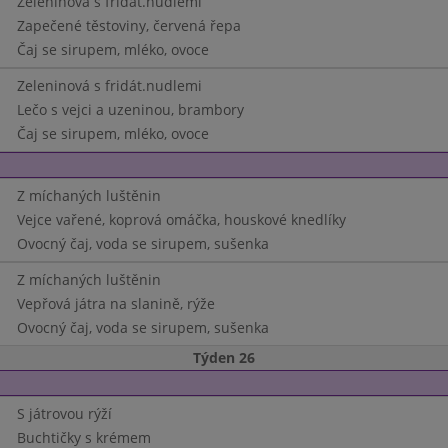
Zeleninová s fridát.nudlemi
Zapečené těstoviny, červená řepa
Čaj se sirupem, mléko, ovoce
Zeleninová s fridát.nudlemi
Lečo s vejci a uzeninou, brambory
Čaj se sirupem, mléko, ovoce
Z míchaných luštěnin
Vejce vařené, koprová omáčka, houskové knedlíky
Ovocný čaj, voda se sirupem, sušenka
Z míchaných luštěnin
Vepřová játra na slanině, rýže
Ovocný čaj, voda se sirupem, sušenka
Týden 26
S játrovou rýží
Buchtičky s krémem