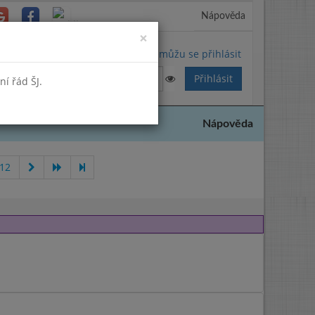
Nápověda
Close
×
Nemůžu se přihlásit
í řád ŠJ.
Nápověda
012