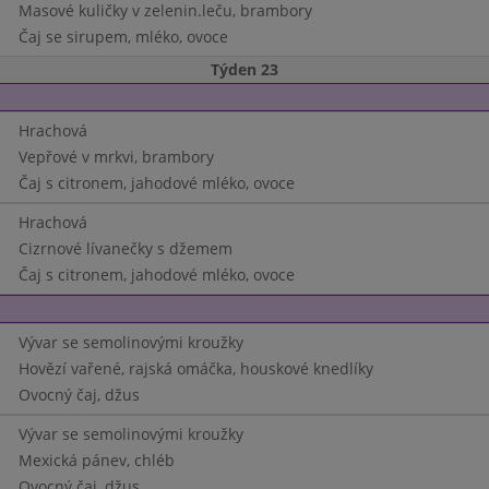
Masové kuličky v zelenin.leču, brambory
Čaj se sirupem, mléko, ovoce
Týden 23
Hrachová
Vepřové v mrkvi, brambory
Čaj s citronem, jahodové mléko, ovoce
Hrachová
Cizrnové lívanečky s džemem
Čaj s citronem, jahodové mléko, ovoce
Vývar se semolinovými kroužky
Hovězí vařené, rajská omáčka, houskové knedlíky
Ovocný čaj, džus
Vývar se semolinovými kroužky
Mexická pánev, chléb
Ovocný čaj, džus