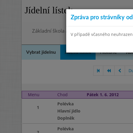
Jídelní lístek
Zpráva pro strávníky od 
Základní škola a Mateřská škola, Praha 4, O
V případě včasného neuhrazení 
Vybrat jídelnu
Jídelní lístek
Historie
Kon
D
Menu
Chod
Pátek 1. 6. 2012
Polévka
1
Hlavní jídlo
Doplněk
Polévka
2