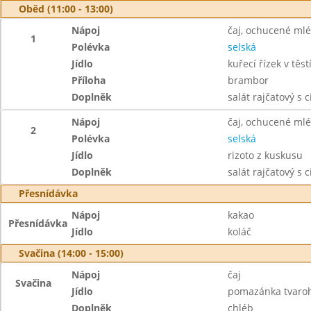
Oběd (11:00 - 13:00)
Nápoj
čaj, ochucené ml
1
Polévka
selská
Jídlo
kuřecí řízek v těst
Příloha
brambor
Doplněk
salát rajčatový s
Nápoj
čaj, ochucené ml
2
Polévka
selská
Jídlo
rizoto z kuskusu
Doplněk
salát rajčatový s
Přesnídávka
Nápoj
kakao
Přesnídávka
Jídlo
koláč
Svačina (14:00 - 15:00)
Nápoj
čaj
Svačina
Jídlo
pomazánka tvaroh
Doplněk
chléb