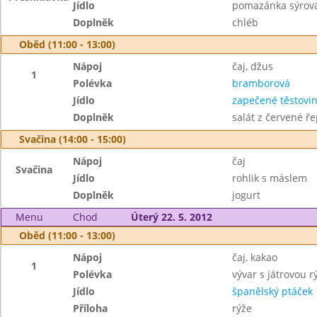
Jídlo
pomazánka sýrová
Doplněk
chléb
Oběd (11:00 - 13:00)
Nápoj
čaj, džus
1
Polévka
bramborová
Jídlo
zapečené těstovi
Doplněk
salát z červené ře
Svačina (14:00 - 15:00)
Nápoj
čaj
Svačina
Jídlo
rohlik s máslem
Doplněk
jogurt
Menu
Chod
Úterý 22. 5. 2012
Oběd (11:00 - 13:00)
Nápoj
čaj, kakao
1
Polévka
vývar s játrovou rý
Jídlo
španělský ptáček
Příloha
rýže