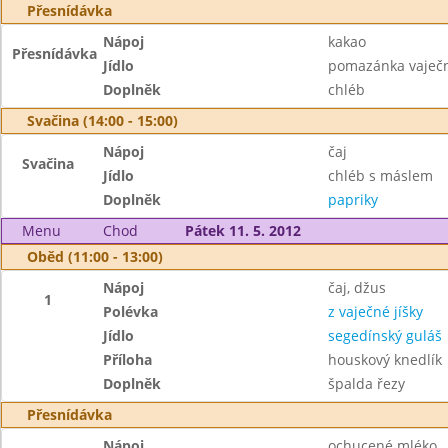
Přesnídávka
Nápoj
kakao
Přesnídávka
Jídlo
pomazánka vaječ
Doplněk
chléb
Svačina (14:00 - 15:00)
Nápoj
čaj
Svačina
Jídlo
chléb s máslem
Doplněk
papriky
Menu
Chod
Pátek 11. 5. 2012
Oběd (11:00 - 13:00)
Nápoj
čaj, džus
1
Polévka
z vaječné jíšky
Jídlo
segedínský guláš
Příloha
houskový knedlík
Doplněk
špalda řezy
Přesnídávka
Nápoj
ochucené mléko