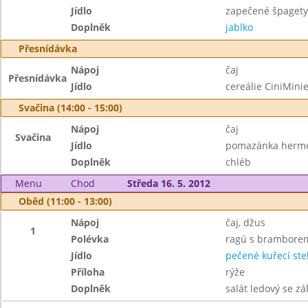
Jídlo
zapečené špagety
Doplněk
jablko
Přesnídávka
Nápoj
čaj
Přesnídávka
Jídlo
cereálie CiniMini
Svačina (14:00 - 15:00)
Nápoj
čaj
Svačina
Jídlo
pomazánka herme
Doplněk
chléb
Menu
Chod
Středa 16. 5. 2012
Oběd (11:00 - 13:00)
Nápoj
čaj, džus
1
Polévka
ragú s brambore
Jídlo
pečené kuřecí st
Příloha
rýže
Doplněk
salát ledový se zá