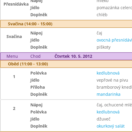
Nápoj
mléko
Přesnídávka
Jídlo
pomazánka celero
Doplněk
chléb
Svačina (14:00 - 15:00)
Nápoj
čaj
Svačina
Jídlo
ovocná přesnídáv
Doplněk
piškoty
Menu
Chod
Čtvrtek 10. 5. 2012
Oběd (11:00 - 13:00)
Polévka
kedlubnová
1
Jídlo
vepřové na pivu
Příloha
bramborový knedl
Doplněk
mandarinka
Nápoj
čaj, ochucené ml
2
Polévka
kedlubnová
Jídlo
džuveč
Doplněk
okurkový salát