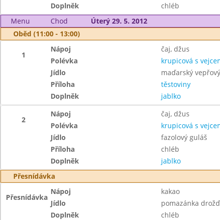
Doplněk
chléb
Menu
Chod
Úterý 29. 5. 2012
Oběd (11:00 - 13:00)
Nápoj
čaj, džus
1
Polévka
krupicová s vejce
Jídlo
maďarský vepřový
Příloha
těstoviny
Doplněk
jablko
Nápoj
čaj, džus
2
Polévka
krupicová s vejce
Jídlo
fazolový guláš
Příloha
chléb
Doplněk
jablko
Přesnídávka
Nápoj
kakao
Přesnídávka
Jídlo
pomazánka drožď
Doplněk
chléb