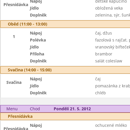
Nápoj
dětské kapučíno
Přesnídávka
Jídlo
obložená veka
Doplněk
zelenina, sýr, šun
Oběd (11:00 - 13:00)
Nápoj
čaj, džus
1
Polévka
fazolová s rajčat.
Jídlo
vranovský bifteče
Příloha
brambor
Doplněk
salát coleslaw
Svačina (14:00 - 15:00)
Nápoj
čaj
Svačina
Jídlo
pomazánka z krab
Doplněk
chléb
Menu
Chod
Pondělí 21. 5. 2012
Přesnídávka
Nápoj
ochucené mléko
Přesnídávka