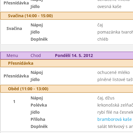
Přesnídávka
Jídlo
ovesná kaše
Svačina (14:00 - 15:00)
Nápoj
čaj
Svačina
Jídlo
pomazánka tvaroh
Doplněk
chléb
Menu
Chod
Pondělí 14. 5. 2012
Přesnídávka
Nápoj
ochucené mléko
Přesnídávka
Jídlo
plněné listové taš
Oběd (11:00 - 13:00)
Nápoj
čaj, džus
1
Polévka
krkonošská zelňa
Jídlo
rybí filé na česne
Příloha
bramborová kaše
Doplněk
salát Mrkvový s 