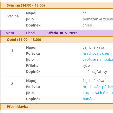
Svačina (14:00 - 15:00)
Nápoj
čaj
Svačina
Jídlo
pomazánka zelen
Doplněk
chléb
Menu
Chod
Středa 30. 5. 2012
Oběd (11:00 - 13:00)
Nápoj
čaj, bílá káva
1
Polévka
hrachová s uzeni
Jídlo
vepřové na houb
Příloha
rýže
Doplněk
salát rajčatový
Nápoj
čaj, bílá káva
2
Polévka
hrachová s párk
Jídlo
krupicová kaše s
Doplněk
banán
Přesnídávka