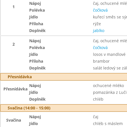
Nápoj
čaj, ochucené ml
1
Polévka
čočková
Jídlo
kuřecí směs se s
Příloha
rýže
Doplněk
jablko
Nápoj
čaj, ochucené ml
2
Polévka
čočková
Jídlo
losos v mandlové 
Příloha
brambor
Doplněk
salát ledový se zá
Přesnídávka
Nápoj
ochucené mléko
Přesnídávka
Jídlo
pomazánka z Luči
Doplněk
chléb
Svačina (14:00 - 15:00)
Nápoj
čaj
Svačina
Jídlo
chléb s máslem