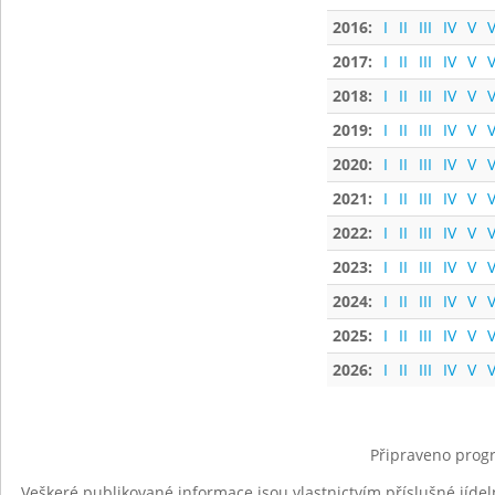
2016:
I
II
III
IV
V
V
2017:
I
II
III
IV
V
V
2018:
I
II
III
IV
V
V
2019:
I
II
III
IV
V
V
2020:
I
II
III
IV
V
V
2021:
I
II
III
IV
V
V
2022:
I
II
III
IV
V
V
2023:
I
II
III
IV
V
V
2024:
I
II
III
IV
V
V
2025:
I
II
III
IV
V
V
2026:
I
II
III
IV
V
V
Připraveno progr
Veškeré publikované informace jsou vlastnictvím příslušné jídel