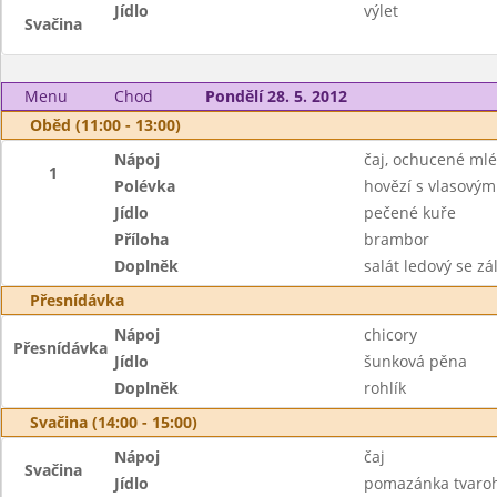
Jídlo
výlet
Svačina
Menu
Chod
Pondělí 28. 5. 2012
Oběd (11:00 - 13:00)
Nápoj
čaj, ochucené ml
1
Polévka
hovězí s vlasovým
Jídlo
pečené kuře
Příloha
brambor
Doplněk
salát ledový se zá
Přesnídávka
Nápoj
chicory
Přesnídávka
Jídlo
šunková pěna
Doplněk
rohlík
Svačina (14:00 - 15:00)
Nápoj
čaj
Svačina
Jídlo
pomazánka tvaroh