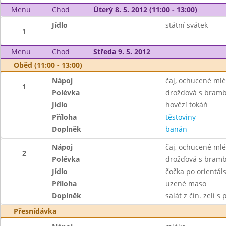
Menu
Chod
Úterý 8. 5. 2012 (11:00 - 13:00)
Jídlo
státní svátek
1
Menu
Chod
Středa 9. 5. 2012
Oběd (11:00 - 13:00)
Nápoj
čaj, ochucené ml
1
Polévka
drožďová s bram
Jídlo
hovězí tokáń
Příloha
těstoviny
Doplněk
banán
Nápoj
čaj, ochucené ml
2
Polévka
drožďová s bram
Jídlo
čočka po orientál
Příloha
uzené maso
Doplněk
salát z čín. zelí s
Přesnídávka