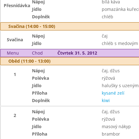
Nápoj
bílá káva
Přesnídávka
Jídlo
pomazánka kuřecí
Doplněk
chléb
Svačina (14:00 - 15:00)
Nápoj
čaj
Svačina
Jídlo
chléb s medovým
Menu
Chod
Čtvrtek 31. 5. 2012
Oběd (11:00 - 13:00)
Nápoj
čaj, džus
1
Polévka
rýžová
Jídlo
halušky s uzený
Příloha
kysané zelí
Doplněk
kiwi
Nápoj
čaj, džus
2
Polévka
rýžová
Jídlo
masový nákyp
Příloha
brambor