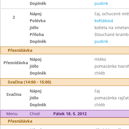
Doplněk
pudink
Nápoj
čaj, ochucené ml
2
Polévka
květáková
Jídlo
kotleta na smeta
Příloha
šťouchané bramb
Doplněk
pudink
Přesnídávka
Nápoj
mléko
Přesnídávka
Jídlo
pomazánka tvaroh
Doplněk
chléb
Svačina (14:00 - 15:00)
Nápoj
čaj
Svačina
Jídlo
pomazánka rajčat
Doplněk
chléb
Menu
Chod
Pátek 18. 5. 2012
Přesnídávka