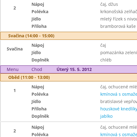
Nápoj
čaj, džus
2
Polévka
krkonošská zelňa
Jídlo
mletý řízek s nivo
Příloha
bramborová kaše
Svačina (14:00 - 15:00)
Nápoj
čaj
Svačina
Jídlo
pomazánka zeleni
Doplněk
chléb
Menu
Chod
Úterý 15. 5. 2012
Oběd (11:00 - 13:00)
Nápoj
čaj, ochucené ml
1
Polévka
kmínová s osmaž
Jídlo
bratislavsé vepř
Příloha
houskové knedlík
Doplněk
jablko
Nápoj
čaj, ochucené ml
2
Polévka
kmínová s osmaž