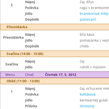
Nápoj
čaj, džus
2
Polévka
ragú s brambore
Jídlo
bramborové šišk
Doplněk
pomeranč
Přesnídávka
Nápoj
bílá káva
Přesnídávka
Jídlo
pomazánka z vep
Doplněk
chléb
Svačina (14:00 - 15:00)
Nápoj
čaj
Svačina
Jídlo
rohlík s máslem
Menu
Chod
Čtvrtek 17. 5. 2012
Oběd (11:00 - 13:00)
Nápoj
čaj, ochucené ml
1
Polévka
květáková
Jídlo
karlovarský guláš
Příloha
těstoviny