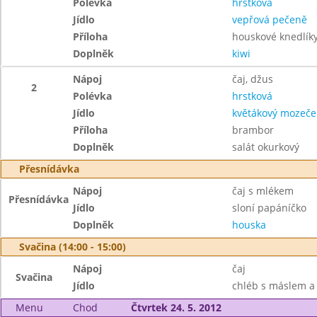
Polévka
hrstková
Jídlo
vepřová pečeně
Příloha
houskové knedlíky,
Doplněk
kiwi
Nápoj
čaj, džus
2
Polévka
hrstková
Jídlo
květákový mozeče
Příloha
brambor
Doplněk
salát okurkový
Přesnídávka
Nápoj
čaj s mlékem
Přesnídávka
Jídlo
sloní papáníčko
Doplněk
houska
Svačina (14:00 - 15:00)
Nápoj
čaj
Svačina
Jídlo
chléb s máslem a
Menu
Chod
Čtvrtek 24. 5. 2012