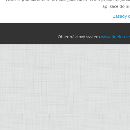
aplikace do n
Zásady 
Objednávkový systém
www.jidelna.c