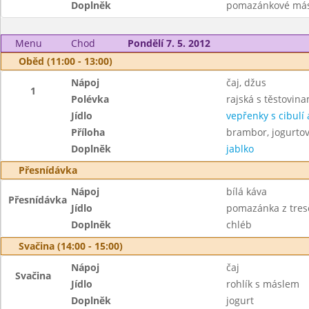
Doplněk
pomazánkové más
Menu
Chod
Pondělí 7. 5. 2012
Oběd (11:00 - 13:00)
Nápoj
čaj, džus
1
Polévka
rajská s těstovina
Jídlo
vepřenky s cibulí 
Příloha
brambor, jogurto
Doplněk
jablko
Přesnídávka
Nápoj
bílá káva
Přesnídávka
Jídlo
pomazánka z tresč
Doplněk
chléb
Svačina (14:00 - 15:00)
Nápoj
čaj
Svačina
Jídlo
rohlík s máslem
Doplněk
jogurt