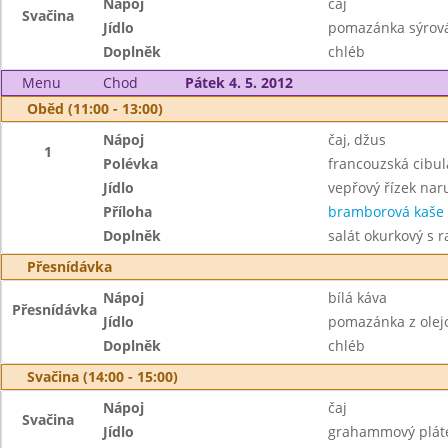
Nápoj
čaj
Svačina
Jídlo
pomazánka sýrová
Doplněk
chléb
Menu
Chod
Pátek 4. 5. 2012
Oběd (11:00 - 13:00)
Nápoj
čaj, džus
1
Polévka
francouzská cibul
Jídlo
vepřový řízek nar
Příloha
bramborová kaše
Doplněk
salát okurkový s r
Přesnídávka
Nápoj
bílá káva
Přesnídávka
Jídlo
pomazánka z olej
Doplněk
chléb
Svačina (14:00 - 15:00)
Nápoj
čaj
Svačina
Jídlo
grahammový plát