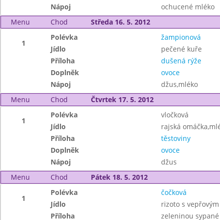
Nápoj
ochucené mléko
Menu
Chod
Středa 16. 5. 2012
Polévka
žampionová
1
Jídlo
pečené kuře
Příloha
dušená rýže
Doplněk
ovoce
Nápoj
džus,mléko
Menu
Chod
Čtvrtek 17. 5. 2012
Polévka
vločková
1
Jídlo
rajská omáčka,ml
Příloha
těstoviny
Doplněk
ovoce
Nápoj
džus
Menu
Chod
Pátek 18. 5. 2012
Polévka
čočková
1
Jídlo
rizoto s vepřový
Příloha
zeleninou sypané