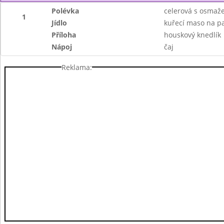
Polévka
celerová s osmaž
1
Jídlo
kuřecí maso na p
Příloha
houskový knedlík
Nápoj
čaj
Reklama: