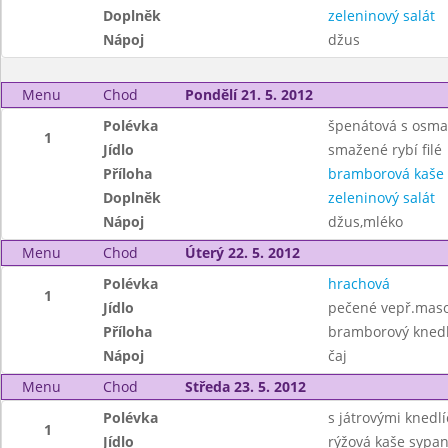
Doplněk
zeleninový salát
Nápoj
džus
Menu
Chod
Pondělí 21. 5. 2012
Polévka
špenátová s osm
1
Jídlo
smažené rybí filé
Příloha
bramborová kaše
Doplněk
zeleninový salát
Nápoj
džus,mléko
Menu
Chod
Úterý 22. 5. 2012
Polévka
hrachová
1
Jídlo
pečené vepř.maso,
Příloha
bramborový knedl
Nápoj
čaj
Menu
Chod
Středa 23. 5. 2012
Polévka
s játrovými knedlí
1
Jídlo
rýžová kaše sypan