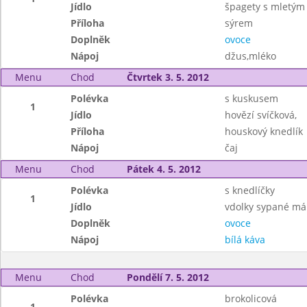
Jídlo
špagety s mletý
Příloha
sýrem
Doplněk
ovoce
Nápoj
džus,mléko
Menu
Chod
Čtvrtek 3. 5. 2012
Polévka
s kuskusem
1
Jídlo
hovězí svíčková,
Příloha
houskový knedlík
Nápoj
čaj
Menu
Chod
Pátek 4. 5. 2012
Polévka
s knedlíčky
1
Jídlo
vdolky sypané m
Doplněk
ovoce
Nápoj
bílá káva
Menu
Chod
Pondělí 7. 5. 2012
Polévka
brokolicová
1