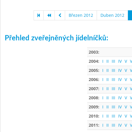
Březen 2012
Duben 2012
Přehled zveřejněných jídelníčků:
2003:
2004:
I
II
III
IV
V
V
2005:
I
II
III
IV
V
V
2006:
I
II
III
IV
V
V
2007:
I
II
III
IV
V
V
2008:
I
II
III
IV
V
V
2009:
I
II
III
IV
V
V
2010:
I
II
III
IV
V
V
2011:
I
II
III
IV
V
V