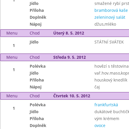
Jídlo
smažené rybí prs
Příloha
bramborová kaše
Doplněk
zeleninový salát
Nápoj
džus,mléko
Menu
Chod
Úterý 8. 5. 2012
Jídlo
STÁTNÍ SVÁTEK
1
Menu
Chod
Středa 9. 5. 2012
Polévka
hovězí s těstovin
1
Jídlo
vař.hov.maso,kop
Příloha
houskový knedlík
Nápoj
čaj
Menu
Chod
Čtvrtek 10. 5. 2012
Polévka
frankfurtská
1
Jídlo
dukátové buchtičk
Příloha
vým krémem
Doplněk
ovoce