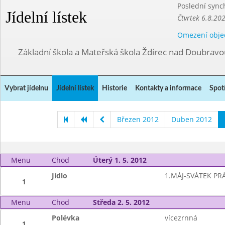
Poslední sync
Jídelní lístek
Čtvrtek 6.8.20
Omezení obje
Základní škola a Mateřská škola Ždírec nad Doubravo
Vybrat jídelnu
Jídelní lístek
Historie
Kontakty a informace
Spot
Březen 2012
Duben 2012
Menu
Chod
Úterý 1. 5. 2012
Jídlo
1.MÁJ-SVÁTEK PR
1
Menu
Chod
Středa 2. 5. 2012
Polévka
vícezrnná
1