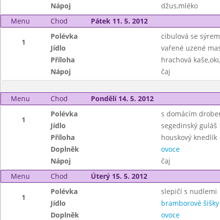
Nápoj
džus,mléko
Menu
Chod
Pátek 11. 5. 2012
Polévka
cibulová se sýrem
1
Jídlo
vařené uzené mas
Příloha
hrachová kaše,ok
Nápoj
čaj
Menu
Chod
Pondělí 14. 5. 2012
Polévka
s domácím drobe
1
Jídlo
segedinský guláš
Příloha
houskový knedlík
Doplněk
ovoce
Nápoj
čaj
Menu
Chod
Úterý 15. 5. 2012
Polévka
slepičí s nudlemi
1
Jídlo
bramborové šišk
Doplněk
ovoce