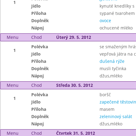
1
Jídlo
kynuté knedlíky 
Příloha
sypané tvarohem
Doplněk
ovoce
Nápoj
ochucené mléko
Menu
Chod
Úterý 29. 5. 2012
Polévka
se smaženým hr
1
Jídlo
vepřová játra na 
Příloha
dušená rýže
Doplněk
musli tyčinka
Nápoj
džus,mléko
Menu
Chod
Středa 30. 5. 2012
Polévka
boršč
1
Jídlo
zapečené těstovi
Příloha
masem
Doplněk
zeleninový salát
Nápoj
džus,mléko
Menu
Chod
Čtvrtek 31. 5. 2012