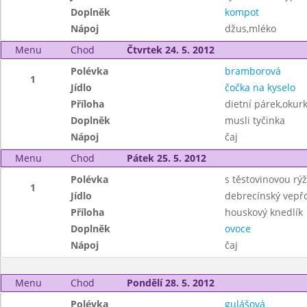
Doplněk
kompot
Nápoj
džus,mléko
Menu
Chod
Čtvrtek 24. 5. 2012
Polévka
bramborová
1
Jídlo
čočka na kyselo
Příloha
dietní párek,okur
Doplněk
musli tyčinka
Nápoj
čaj
Menu
Chod
Pátek 25. 5. 2012
Polévka
s těstovinovou rýž
1
Jídlo
debrecínský vepřo
Příloha
houskový knedlík
Doplněk
ovoce
Nápoj
čaj
Menu
Chod
Pondělí 28. 5. 2012
Polévka
gulášová