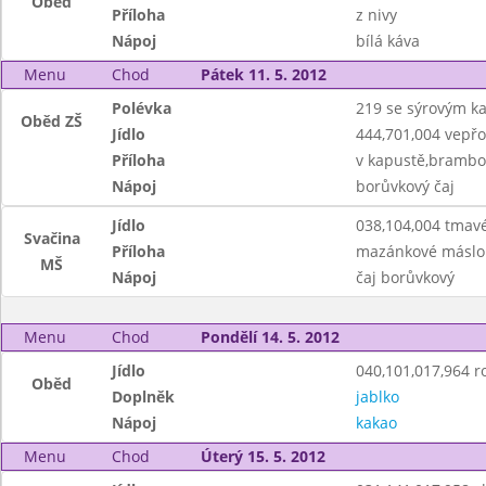
Oběd
Příloha
z nivy
Nápoj
bílá káva
Menu
Chod
Pátek 11. 5. 2012
Polévka
219 se sýrovým k
Oběd ZŠ
Jídlo
444,701,004 vepř
Příloha
v kapustě,brambo
Nápoj
borůvkový čaj
Jídlo
038,104,004 tmavé
Svačina
Příloha
mazánkové máslo
MŠ
Nápoj
čaj borůvkový
Menu
Chod
Pondělí 14. 5. 2012
Jídlo
040,101,017,964 ro
Oběd
Doplněk
jablko
Nápoj
kakao
Menu
Chod
Úterý 15. 5. 2012