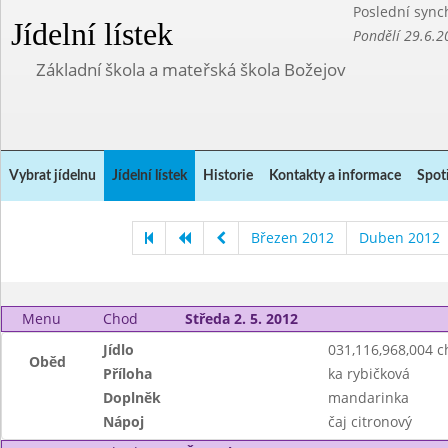
Poslední sync
Jídelní lístek
Pondělí 29.6.2
Základní škola a mateřská škola Božejov
Vybrat jídelnu
Jídelní lístek
Historie
Kontakty a informace
Spot
Březen 2012
Duben 2012
Menu
Chod
Středa 2. 5. 2012
Jídlo
031,116,968,004 
Oběd
Příloha
ka rybičková
Doplněk
mandarinka
Nápoj
čaj citronový