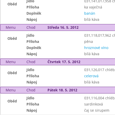
Jídlo
031,141,017,958 
Oběd
Příloha
ka vaječná
Doplněk
banán
Nápoj
bílá káva
Menu
Chod
Středa 16. 5. 2012
Jídlo
031,118,017,962 c
Oběd
Příloha
pěna
Doplněk
hroznové víno
Nápoj
bílá káva
Menu
Chod
Čtvrtek 17. 5. 2012
Jídlo
031,126,017 chlé
Oběd
Příloha
celerová
Nápoj
bílá káva
Menu
Chod
Pátek 18. 5. 2012
Jídlo
031,116,004 chlé
Oběd
Příloha
sardinková
Nápoj
čaj se sirupem