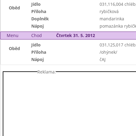
Jídlo
031,116,004 chlé
Oběd
Příloha
rybičková
Doplněk
mandarinka
Nápoj
pomazánka rybič
Menu
Chod
Čtvrtek 31. 5. 2012
Jídlo
031,125,017 chléb
Oběd
Příloha
/ohýnek/
Nápoj
čAJ
Reklama: