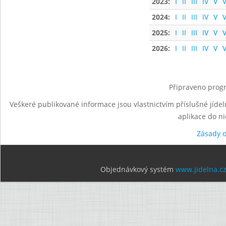
2023:
I
II
III
IV
V
V
2024:
I
II
III
IV
V
V
2025:
I
II
III
IV
V
V
2026:
I
II
III
IV
V
V
Připraveno progr
Veškeré publikované informace jsou vlastnictvím příslušné jídel
aplikace do n
Zásady 
Objednávkový systém
www.jidelna.c