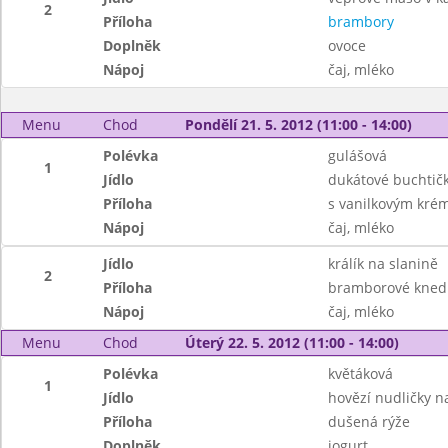
2
Příloha
brambory
Doplněk
ovoce
Nápoj
čaj, mléko
Menu
Chod
Pondělí 21. 5. 2012 (11:00 - 14:00)
Polévka
gulášová
1
Jídlo
dukátové buchtič
Příloha
s vanilkovým kr
Nápoj
čaj, mléko
Jídlo
králík na slanině
2
Příloha
bramborové knedl
Nápoj
čaj, mléko
Menu
Chod
Úterý 22. 5. 2012 (11:00 - 14:00)
Polévka
květáková
1
Jídlo
hovězí nudličky n
Příloha
dušená rýže
Doplněk
jogurt