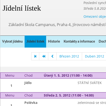
Poslední sync
Jídelní lístek
Středa 5.8.202
Omezení obje
Základní škola Campanus, Praha 4, Jírovcovo náměst
Vybrat jídelnu
Jídelní lístek
Historie
Kontakty a informace
Doch
Březen 2012
Duben 2012
Menu
Chod
Úterý 1. 5. 2012 (11:00 - 14:00)
Jídlo
STÁTNÍ SVÁTEK
1
Menu
Chod
Středa 2. 5. 2012 (11:00 - 14:00)
Polévka
zeleninová se st
1