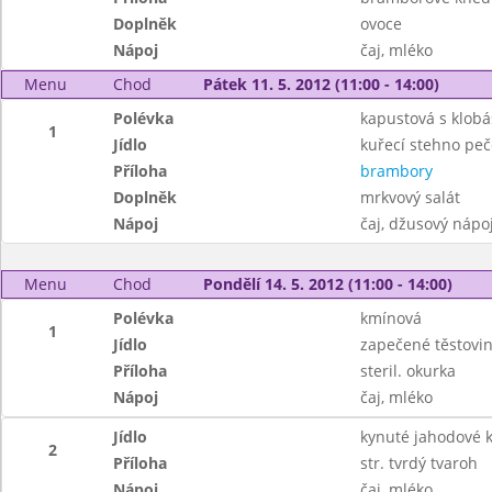
Doplněk
ovoce
Nápoj
čaj, mléko
Menu
Chod
Pátek 11. 5. 2012 (11:00 - 14:00)
Polévka
kapustová s klob
1
Jídlo
kuřecí stehno pe
Příloha
brambory
Doplněk
mrkvový salát
Nápoj
čaj, džusový nápo
Menu
Chod
Pondělí 14. 5. 2012 (11:00 - 14:00)
Polévka
kmínová
1
Jídlo
zapečené těstovi
Příloha
steril. okurka
Nápoj
čaj, mléko
Jídlo
kynuté jahodové k
2
Příloha
str. tvrdý tvaroh
Nápoj
čaj, mléko