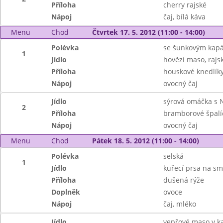
Příloha
cherry rajské
Nápoj
čaj, bílá káva
Menu
Chod
Čtvrtek 17. 5. 2012 (11:00 - 14:00)
Polévka
se šunkovým kap
1
Jídlo
hovězí maso, raj
Příloha
houskové knedlík
Nápoj
ovocný čaj
Jídlo
sýrová omáčka s N
2
Příloha
bramborové špalí
Nápoj
ovocný čaj
Menu
Chod
Pátek 18. 5. 2012 (11:00 - 14:00)
Polévka
selská
1
Jídlo
kuřecí prsa na s
Příloha
dušená rýže
Doplněk
ovoce
Nápoj
čaj, mléko
Jídlo
vepřové maso v k