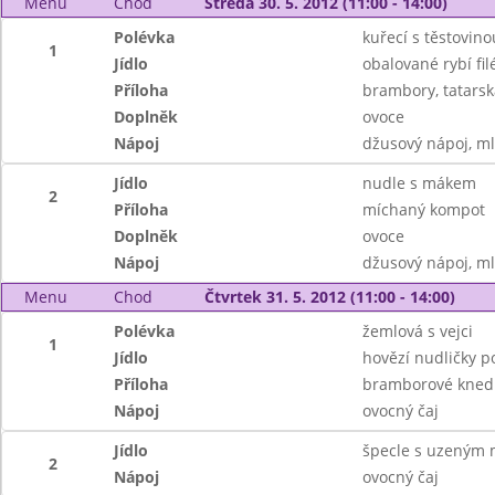
Menu
Chod
Středa 30. 5. 2012 (11:00 - 14:00)
Polévka
kuřecí s těstovino
1
Jídlo
obalované rybí fil
Příloha
brambory, tatars
Doplněk
ovoce
Nápoj
džusový nápoj, m
Jídlo
nudle s mákem
2
Příloha
míchaný kompot
Doplněk
ovoce
Nápoj
džusový nápoj, m
Menu
Chod
Čtvrtek 31. 5. 2012 (11:00 - 14:00)
Polévka
žemlová s vejci
1
Jídlo
hovězí nudličky 
Příloha
bramborové knedl
Nápoj
ovocný čaj
Jídlo
špecle s uzeným 
2
Nápoj
ovocný čaj