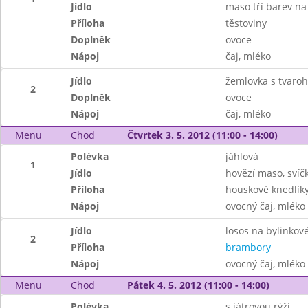
Jídlo
maso tří barev na
Příloha
těstoviny
Doplněk
ovoce
Nápoj
čaj, mléko
Jídlo
žemlovka s tvaroh
2
Doplněk
ovoce
Nápoj
čaj, mléko
Menu
Chod
Čtvrtek 3. 5. 2012 (11:00 - 14:00)
Polévka
jáhlová
1
Jídlo
hovězí maso, sví
Příloha
houskové knedlíky
Nápoj
ovocný čaj, mléko
Jídlo
losos na bylinko
2
Příloha
brambory
Nápoj
ovocný čaj, mléko
Menu
Chod
Pátek 4. 5. 2012 (11:00 - 14:00)
Polévka
s játrovou rýží