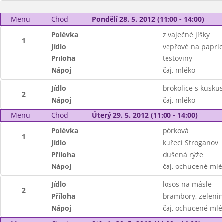
Menu
Chod
Pondělí 28. 5. 2012 (11:00 - 14:00)
Polévka
z vaječné jíšky
1
Jídlo
vepřové na papri
Příloha
těstoviny
Nápoj
čaj, mléko
Jídlo
brokolice s kusk
2
Nápoj
čaj, mléko
Menu
Chod
Úterý 29. 5. 2012 (11:00 - 14:00)
Polévka
pórková
1
Jídlo
kuřecí Stroganov
Příloha
dušená rýže
Nápoj
čaj, ochucené ml
Jídlo
losos na másle
2
Příloha
brambory, zelenin
Nápoj
čaj, ochucené ml