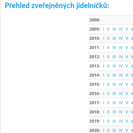
Přehled zveřejněných jídelníčků:
2008:
2009:
I
II
III
IV
V
V
2010:
I
II
III
IV
V
V
2011:
I
II
III
IV
V
V
2012:
I
II
III
IV
V
V
2013:
I
II
III
IV
V
V
2014:
I
II
III
IV
V
V
2015:
I
II
III
IV
V
V
2016:
I
II
III
IV
V
V
2017:
I
II
III
IV
V
V
2018:
I
II
III
IV
V
V
2019:
I
II
III
IV
V
V
2020:
I
II
III
IV
V
V