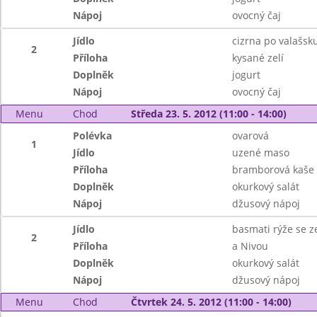
Nápoj
ovocný čaj
Jídlo
cizrna po valašsk
2
Příloha
kysané zelí
Doplněk
jogurt
Nápoj
ovocný čaj
Menu
Chod
Středa 23. 5. 2012 (11:00 - 14:00)
Polévka
ovarová
1
Jídlo
uzené maso
Příloha
bramborová kaše
Doplněk
okurkový salát
Nápoj
džusový nápoj
Jídlo
basmati rýže se z
2
Příloha
a Nivou
Doplněk
okurkový salát
Nápoj
džusový nápoj
Menu
Chod
Čtvrtek 24. 5. 2012 (11:00 - 14:00)