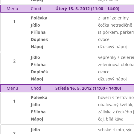
Menu
Chod
Úterý 15. 5. 2012 (11:00 - 14:00)
Polévka
z jarní zeleniny
1
Jídlo
čočka netradičně
Příloha
(s pórkem, párkem
Doplněk
ovoce
Nápoj
džusový nápoj
Jídlo
vepřenky s celer
2
Příloha
zeleninová obloh
Doplněk
ovoce
Nápoj
džusový nápoj
Menu
Chod
Středa 16. 5. 2012 (11:00 - 14:00)
Polévka
hovězí s těstovin
1
Jídlo
obalovaný květák
Příloha
zálivka z řeckého 
Nápoj
čaj, bílá káva
Jídlo
srbské rizoto, sýr
2