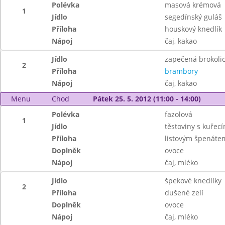
Polévka
masová krémová
1
Jídlo
segedínský guláš
Příloha
houskový knedlík
Nápoj
čaj, kakao
Jídlo
zapečená brokoli
2
Příloha
brambory
Nápoj
čaj, kakao
Menu
Chod
Pátek 25. 5. 2012 (11:00 - 14:00)
Polévka
fazolová
1
Jídlo
těstoviny s kuře
Příloha
listovým špenáte
Doplněk
ovoce
Nápoj
čaj, mléko
Jídlo
špekové knedlíky
2
Příloha
dušené zelí
Doplněk
ovoce
Nápoj
čaj, mléko