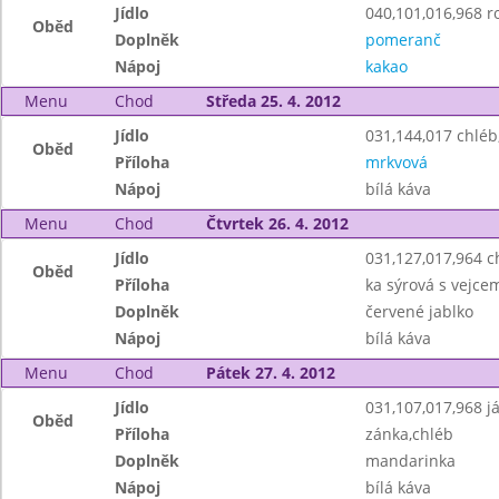
Jídlo
040,101,016,968 ro
Oběd
Doplněk
pomeranč
Nápoj
kakao
Menu
Chod
Středa 25. 4. 2012
Jídlo
031,144,017 chlé
Oběd
Příloha
mrkvová
Nápoj
bílá káva
Menu
Chod
Čtvrtek 26. 4. 2012
Jídlo
031,127,017,964 
Oběd
Příloha
ka sýrová s vejce
Doplněk
červené jablko
Nápoj
bílá káva
Menu
Chod
Pátek 27. 4. 2012
Jídlo
031,107,017,968 j
Oběd
Příloha
zánka,chléb
Doplněk
mandarinka
Nápoj
bílá káva