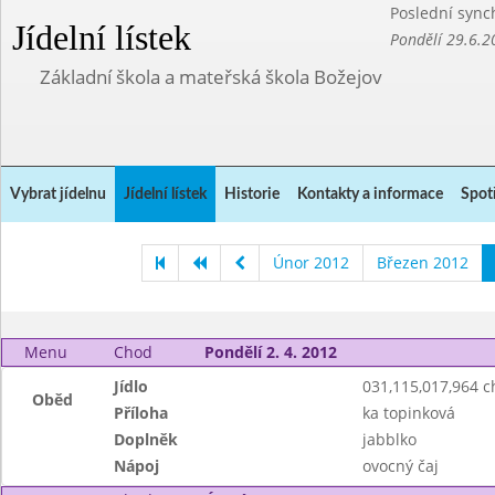
Poslední sync
Jídelní lístek
Pondělí 29.6.2
Základní škola a mateřská škola Božejov
Vybrat jídelnu
Jídelní lístek
Historie
Kontakty a informace
Spot
Únor 2012
Březen 2012
Menu
Chod
Pondělí 2. 4. 2012
Jídlo
031,115,017,964 
Oběd
Příloha
ka topinková
Doplněk
jabblko
Nápoj
ovocný čaj