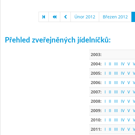
Únor 2012
Březen 2012
Přehled zveřejněných jídelníčků:
2003:
2004:
I
II
III
IV
V
V
2005:
I
II
III
IV
V
V
2006:
I
II
III
IV
V
V
2007:
I
II
III
IV
V
V
2008:
I
II
III
IV
V
V
2009:
I
II
III
IV
V
V
2010:
I
II
III
IV
V
V
2011:
I
II
III
IV
V
V