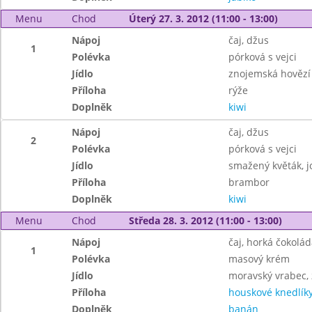
Menu
Chod
Úterý 27. 3. 2012 (11:00 - 13:00)
Nápoj
čaj, džus
1
Polévka
pórková s vejci
Jídlo
znojemská hovězí
Příloha
rýže
Doplněk
kiwi
Nápoj
čaj, džus
2
Polévka
pórková s vejci
Jídlo
smažený květák, 
Příloha
brambor
Doplněk
kiwi
Menu
Chod
Středa 28. 3. 2012 (11:00 - 13:00)
Nápoj
čaj, horká čokolád
1
Polévka
masový krém
Jídlo
moravský vrabec, 
Příloha
houskové knedlík
Doplněk
banán