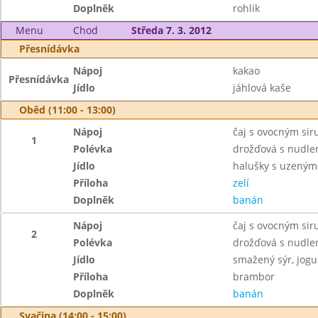
Doplněk
rohlík
Menu
Chod
Středa 7. 3. 2012
Přesnídávka
Nápoj
kakao
Přesnídávka
Jídlo
jáhlová kaše
Oběd (11:00 - 13:00)
Nápoj
čaj s ovocným si
1
Polévka
drožďová s nudle
Jídlo
halušky s uzený
Příloha
zelí
Doplněk
banán
Nápoj
čaj s ovocným si
2
Polévka
drožďová s nudle
Jídlo
smažený sýr, jog
Příloha
brambor
Doplněk
banán
Svačina (14:00 - 15:00)