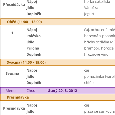
Nápoj
horká čokoláda
Přesnídávka
Jídlo
Vánočka
Doplněk
jogurt
Oběd (11:00 - 13:00)
Nápoj
čaj, ochucené ml
1
Polévka
barevná s pohan
Jídlo
hříchy sedláka Mí
Příloha
brambor, hořčice,
Doplněk
hroznové víno
Svačina (14:00 - 15:00)
Nápoj
čaj
Svačina
Jídlo
pomazánka tvaroh
Doplněk
chléb
Menu
Chod
Úterý 20. 3. 2012
Přesnídávka
Nápoj
čaj
Přesnídávka
Jídlo
pizza se šunkou 