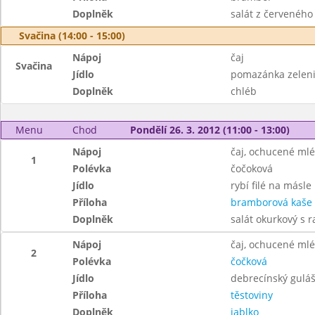
Doplněk
salát z červeného s
Svačina (14:00 - 15:00)
Nápoj
čaj
Svačina
Jídlo
pomazánka zelen
Doplněk
chléb
Menu
Chod
Pondělí 26. 3. 2012 (11:00 - 13:00)
Nápoj
čaj, ochucené ml
1
Polévka
čočoková
Jídlo
rybí filé na másle
Příloha
bramborová kaše
Doplněk
salát okurkový s r
Nápoj
čaj, ochucené ml
2
Polévka
čočková
Jídlo
debrecínský gulá
Příloha
těstoviny
Doplněk
jablko