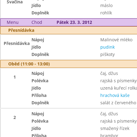
Svačina
Jídlo
máslo
Doplněk
rohlík
Menu
Chod
Pátek 23. 3. 2012
Přesnídávka
Nápoj
Malinové mléko
Přesnídávka
Jídlo
pudink
Doplněk
piškoty
Oběd (11:00 - 13:00)
Nápoj
čaj, džus
1
Polévka
rajská s písmenky
Jídlo
uzená kuřecí rolk
Příloha
hrachová kaše
Doplněk
salát z červeného s
Nápoj
čaj, džus
2
Polévka
rajská s písmenky
Jídlo
smažený řízek
Příloha
brambor