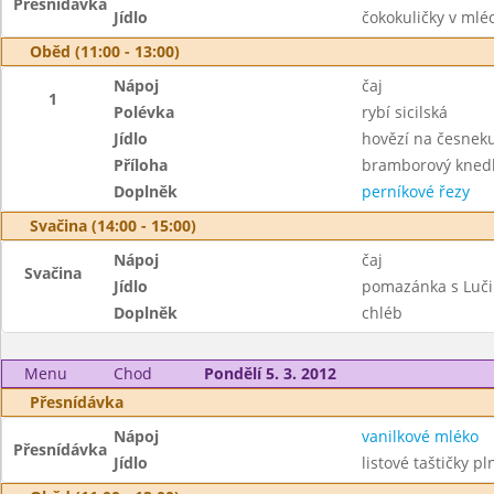
Přesnídávka
Jídlo
čokokuličky v mlé
Oběd (11:00 - 13:00)
Nápoj
čaj
1
Polévka
rybí sicilská
Jídlo
hovězí na česneku
Příloha
bramborový knedl
Doplněk
perníkové řezy
Svačina (14:00 - 15:00)
Nápoj
čaj
Svačina
Jídlo
pomazánka s Luči
Doplněk
chléb
Menu
Chod
Pondělí 5. 3. 2012
Přesnídávka
Nápoj
vanilkové mléko
Přesnídávka
Jídlo
listové taštičky p