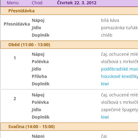
Menu
Chod
Čtvrtek 22. 3. 2012
Přesnídávka
Nápoj
bílá káva
Přesnídávka
Jídlo
pomazánka tuňák
Doplněk
chléb
Oběd (11:00 - 13:00)
Nápoj
čaj, ochucené ml
1
Polévka
vločková s mrkvič
Jídlo
poděbradské mas
Příloha
houskové knedlík
Doplněk
kiwi
Nápoj
čaj, ochucené ml
2
Polévka
vločková s mrkvič
Jídlo
zapečené špagety
Doplněk
kiwi
Svačina (14:00 - 15:00)
Nápoj
čaj