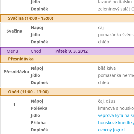
Jídlo
lazaně po italsku
Doplněk
zeleninový salát 
Svačina (14:00 - 15:00)
Nápoj
čaj
Svačina
Jídlo
pomazánka švéds
Doplněk
chléb
Menu
Chod
Pátek 9. 3. 2012
Přesnídávka
Nápoj
bílá káva
Přesnídávka
Jídlo
pomazánka hermel
Doplněk
chléb
Oběd (11:00 - 13:00)
Nápoj
čaj, džus
1
Polévka
kmínová s housk
Jídlo
vepřová kýta na 
Příloha
houskové knedlík
Doplněk
ovocný jogurt