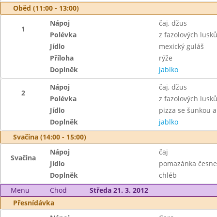
Oběd (11:00 - 13:00)
Nápoj
čaj, džus
1
Polévka
z fazolových lusk
Jídlo
mexický guláš
Příloha
rýže
Doplněk
jablko
Nápoj
čaj, džus
2
Polévka
z fazolových lusk
Jídlo
pizza se šunkou 
Doplněk
jablko
Svačina (14:00 - 15:00)
Nápoj
čaj
Svačina
Jídlo
pomazánka česne
Doplněk
chléb
Menu
Chod
Středa 21. 3. 2012
Přesnídávka