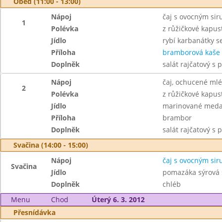
Oběd (11:00 - 13:00)
Nápoj
čaj s ovocným si
1
Polévka
z růžičkové kapus
Jídlo
rybí karbanátky s
Příloha
bramborová kaše
Doplněk
salát rajčatový s 
Nápoj
čaj, ochucené ml
2
Polévka
z růžičkové kapus
Jídlo
marinované medai
Příloha
brambor
Doplněk
salát rajčatový s 
Svačina (14:00 - 15:00)
Nápoj
čaj s ovocným si
Svačina
Jídlo
pomazáka sýrová 
Doplněk
chléb
Menu
Chod
Úterý 6. 3. 2012
Přesnídávka