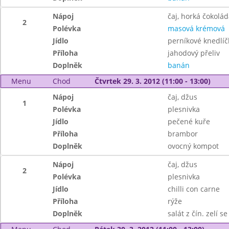
Nápoj
čaj, horká čokolád
2
Polévka
masová krémová
Jídlo
perníkové knedlíč
Příloha
jahodový přeliv
Doplněk
banán
Menu
Chod
Čtvrtek 29. 3. 2012 (11:00 - 13:00)
Nápoj
čaj, džus
1
Polévka
plesnivka
Jídlo
pečené kuře
Příloha
brambor
Doplněk
ovocný kompot
Nápoj
čaj, džus
2
Polévka
plesnivka
Jídlo
chilli con carne
Příloha
rýže
Doplněk
salát z čín. zelí s