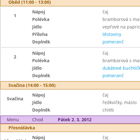
Oběd (11:00 - 13:00)
Nápoj
čaj
1
Polévka
bramborová s m
Jídlo
vepřové na papri
Příloha
těstoviny
Doplněk
pomeranč
Nápoj
čaj
2
Polévka
bramborová s m
Jídlo
dukátové buchtič
Doplněk
pomeranč
Svačina (14:00 - 15:00)
Nápoj
čaj
Svačina
Jídlo
ředkvičky, máslo
Doplněk
chléb
Menu
Chod
Pátek 2. 3. 2012
Přesnídávka
Nápoj
čaj