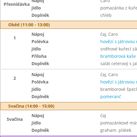
Nápoj
Caro
Přesnídávka
Jídlo
pomazánka z kuř
Doplněk
chléb
Oběd (11:00 - 13:00)
Nápoj
čaj, Caro
1
Polévka
hovězí s játrovou 
Jídlo
sněhové kuřecí zá
Příloha
bramborová kaše
Doplněk
salát celerový s 
Nápoj
čaj, Caro
2
Polévka
hovězí s játrovou 
Jídlo
bramborové špec
Doplněk
pomeranč
Svačina (14:00 - 15:00)
Nápoj
čaj
Svačina
Jídlo
pomazánkové másl
Doplněk
graham. plátek