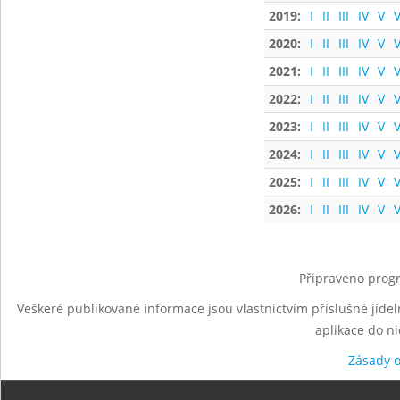
2019:
I
II
III
IV
V
V
2020:
I
II
III
IV
V
V
2021:
I
II
III
IV
V
V
2022:
I
II
III
IV
V
V
2023:
I
II
III
IV
V
V
2024:
I
II
III
IV
V
V
2025:
I
II
III
IV
V
V
2026:
I
II
III
IV
V
V
Připraveno progr
Veškeré publikované informace jsou vlastnictvím příslušné jídel
aplikace do n
Zásady 