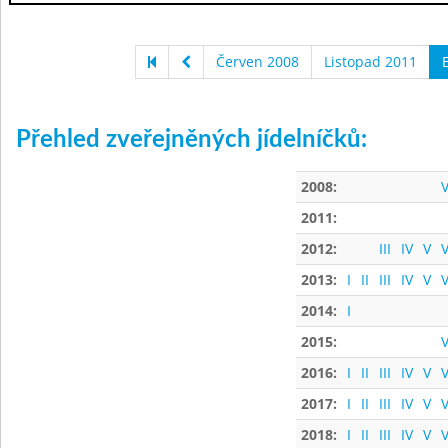
Červen 2008
Listopad 2011
Přehled zveřejněných jídelníčků:
2008:
V
2011:
2012:
III
IV
V
V
2013:
I
II
III
IV
V
V
2014:
I
2015:
V
2016:
I
II
III
IV
V
V
2017:
I
II
III
IV
V
V
2018:
I
II
III
IV
V
V