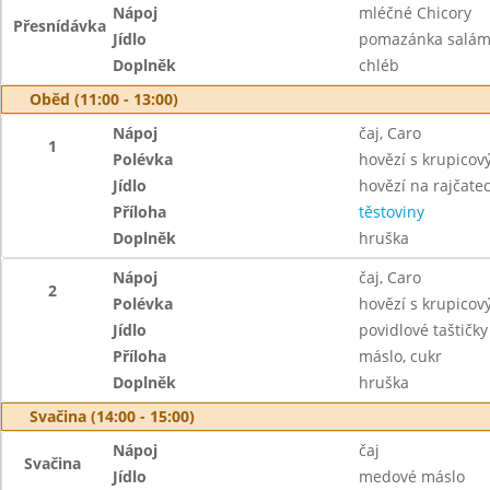
Nápoj
mléčné Chicory
Přesnídávka
Jídlo
pomazánka salám
Doplněk
chléb
Oběd (11:00 - 13:00)
Nápoj
čaj, Caro
1
Polévka
hovězí s krupicov
Jídlo
hovězí na rajčate
Příloha
těstoviny
Doplněk
hruška
Nápoj
čaj, Caro
2
Polévka
hovězí s krupicov
Jídlo
povidlové taštičky
Příloha
máslo, cukr
Doplněk
hruška
Svačina (14:00 - 15:00)
Nápoj
čaj
Svačina
Jídlo
medové máslo