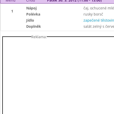
Menu
Chod
Pátek 30. 3. 2012 (11:00 - 13:00)
Nápoj
čaj, ochucené ml
1
Polévka
rusky borsč
Jídlo
zapečené těstovi
Doplněk
salát zelný s čer
Reklama: