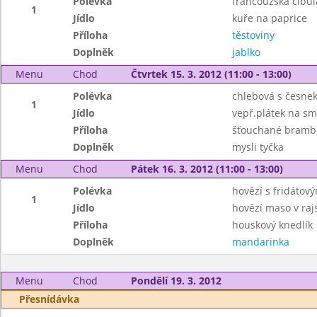
Polévka
francouzská cibul
1
Jídlo
kuře na paprice
Příloha
těstoviny
Doplněk
jablko
Menu
Chod
Čtvrtek 15. 3. 2012 (11:00 - 13:00)
Polévka
chlebová s česne
1
Jídlo
vepř.plátek na s
Příloha
šťouchané bramb
Doplněk
mysli tyčka
Menu
Chod
Pátek 16. 3. 2012 (11:00 - 13:00)
Polévka
hovězí s fridáto
1
Jídlo
hovězí maso v ra
Příloha
houskový knedlík
Doplněk
mandarinka
Menu
Chod
Pondělí 19. 3. 2012
Přesnídávka