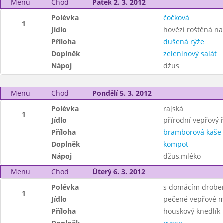
Menu
Chod
Pátek 2. 3. 2012
Polévka
čočková
1
Jídlo
hovězí roštěná n
Příloha
dušená rýže
Doplněk
zeleninový salát
Nápoj
džus
Menu
Chod
Pondělí 5. 3. 2012
Polévka
rajská
1
Jídlo
přírodní vepřový ř
Příloha
bramborová kaše
Doplněk
kompot
Nápoj
džus,mléko
Menu
Chod
Úterý 6. 3. 2012
Polévka
s domácím drobe
1
Jídlo
pečené vepřové m
Příloha
houskový knedlík
Doplněk
ovoce