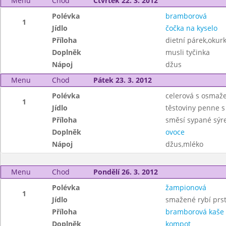
Menu
Chod
Čtvrtek 22. 3. 2012
Polévka
bramborová
1
Jídlo
čočka na kyselo
Příloha
dietní párek,okur
Doplněk
musli tyčinka
Nápoj
džus
Menu
Chod
Pátek 23. 3. 2012
Polévka
celerová s osmaž
1
Jídlo
těstoviny penne 
Příloha
směsí sypané sý
Doplněk
ovoce
Nápoj
džus,mléko
Menu
Chod
Pondělí 26. 3. 2012
Polévka
žampionová
1
Jídlo
smažené rybí prs
Příloha
bramborová kaše
Doplněk
kompot