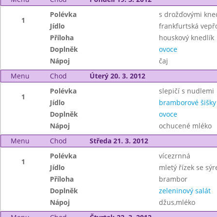
Polévka
s drožďovými kned
1
Jídlo
frankfurtská vep
Příloha
houskový knedlík
Doplněk
ovoce
Nápoj
čaj
Menu
Chod
Úterý 20. 3. 2012
Polévka
slepičí s nudlemi
1
Jídlo
bramborové šišk
Doplněk
ovoce
Nápoj
ochucené mléko
Menu
Chod
Středa 21. 3. 2012
Polévka
vícezrnná
1
Jídlo
mletý řízek se sý
Příloha
brambor
Doplněk
zeleninový salát
Nápoj
džus,mléko