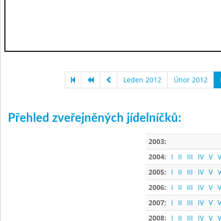
Leden 2012
Únor 2012
Přehled zveřejněných jídelníčků:
2003:
2004:
I
II
III
IV
V
V
2005:
I
II
III
IV
V
V
2006:
I
II
III
IV
V
V
2007:
I
II
III
IV
V
V
2008:
I
II
III
IV
V
V