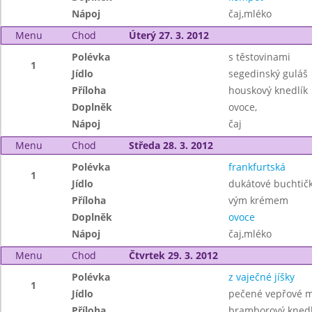
Nápoj
čaj,mléko
Menu
Chod
Úterý 27. 3. 2012
Polévka
s těstovinami
1
Jídlo
segedinský guláš
Příloha
houskový knedlík
Doplněk
ovoce,
Nápoj
čaj
Menu
Chod
Středa 28. 3. 2012
Polévka
frankfurtská
1
Jídlo
dukátové buchtičk
Příloha
vým krémem
Doplněk
ovoce
Nápoj
čaj,mléko
Menu
Chod
Čtvrtek 29. 3. 2012
Polévka
z vaječné jíšky
1
Jídlo
pečené vepřové m
Příloha
bramborový knedl