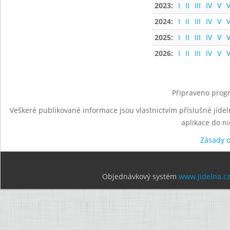
2023:
I
II
III
IV
V
V
2024:
I
II
III
IV
V
V
2025:
I
II
III
IV
V
V
2026:
I
II
III
IV
V
V
Připraveno progr
Veškeré publikované informace jsou vlastnictvím příslušné jídel
aplikace do n
Zásady 
Objednávkový systém
www.jidelna.c