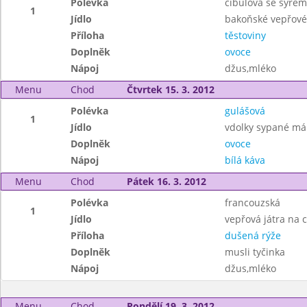
Polévka
cibulová se sýrem
1
Jídlo
bakoňské vepřové 
Příloha
těstoviny
Doplněk
ovoce
Nápoj
džus,mléko
Menu
Chod
Čtvrtek 15. 3. 2012
Polévka
gulášová
1
Jídlo
vdolky sypané m
Doplněk
ovoce
Nápoj
bílá káva
Menu
Chod
Pátek 16. 3. 2012
Polévka
francouzská
1
Jídlo
vepřová játra na 
Příloha
dušená rýže
Doplněk
musli tyčinka
Nápoj
džus,mléko
Menu
Chod
Pondělí 19. 3. 2012