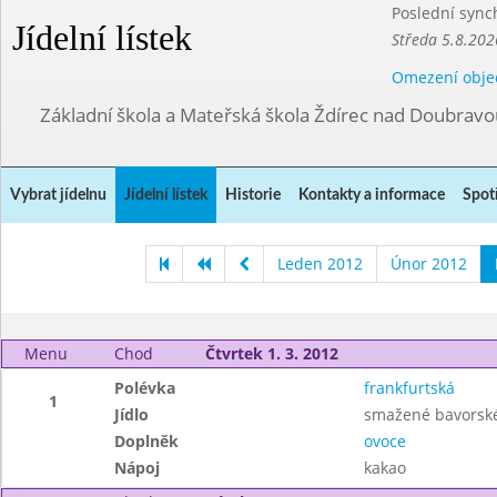
Poslední sync
Jídelní lístek
Středa 5.8.202
Omezení obje
Základní škola a Mateřská škola Ždírec nad Doubravo
Vybrat jídelnu
Jídelní lístek
Historie
Kontakty a informace
Spot
Leden 2012
Únor 2012
Menu
Chod
Čtvrtek 1. 3. 2012
Polévka
frankfurtská
1
Jídlo
smažené bavorské
Doplněk
ovoce
Nápoj
kakao