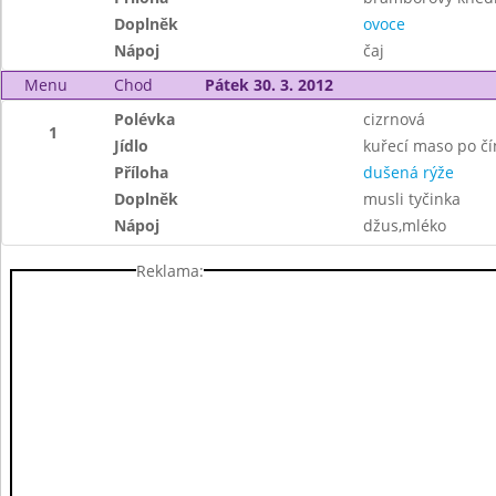
Doplněk
ovoce
Nápoj
čaj
Menu
Chod
Pátek 30. 3. 2012
Polévka
cizrnová
1
Jídlo
kuřecí maso po č
Příloha
dušená rýže
Doplněk
musli tyčinka
Nápoj
džus,mléko
Reklama: