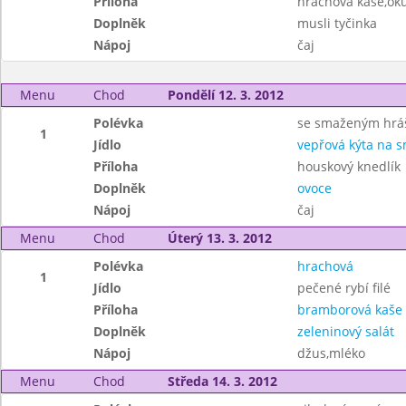
Příloha
hrachová kaše,ok
Doplněk
musli tyčinka
Nápoj
čaj
Menu
Chod
Pondělí 12. 3. 2012
Polévka
se smaženým hr
1
Jídlo
vepřová kýta na 
Příloha
houskový knedlík
Doplněk
ovoce
Nápoj
čaj
Menu
Chod
Úterý 13. 3. 2012
Polévka
hrachová
1
Jídlo
pečené rybí filé
Příloha
bramborová kaše
Doplněk
zeleninový salát
Nápoj
džus,mléko
Menu
Chod
Středa 14. 3. 2012