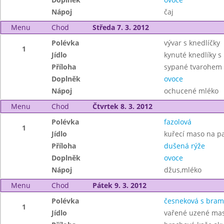
Nápoj
čaj
Menu
Chod
Středa 7. 3. 2012
Polévka
vývar s knedlíčky
1
Jídlo
kynuté knedlíky 
Příloha
sypané tvarohem
Doplněk
ovoce
Nápoj
ochucené mléko
Menu
Chod
Čtvrtek 8. 3. 2012
Polévka
fazolová
1
Jídlo
kuřecí maso na p
Příloha
dušená rýže
Doplněk
ovoce
Nápoj
džus,mléko
Menu
Chod
Pátek 9. 3. 2012
Polévka
česneková s bra
1
Jídlo
vařené uzené mas