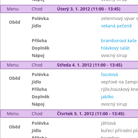
Menu
Chod
Úterý 3. 1. 2012 (11:00 - 13:45)
Polévka
zeleninový vývar 
Oběd
Jídlo
sekaná pečeně
Příloha
bramborová kaše
Doplněk
hlávkový salát
Nápoj
ovocný sirup
Menu
Chod
Středa 4. 1. 2012 (11:00 - 13:45)
Polévka
fazolová
Oběd
Jídlo
vepřové na žamp
Příloha
rýže,houskový kne
Doplněk
jablko
Nápoj
ovocný sirup
Menu
Chod
Čtvrtek 5. 1. 2012 (11:00 - 13:45)
Polévka
jáhlová
Oběd
Jídlo
kuřecí přírodní pl
Příloha
brambor