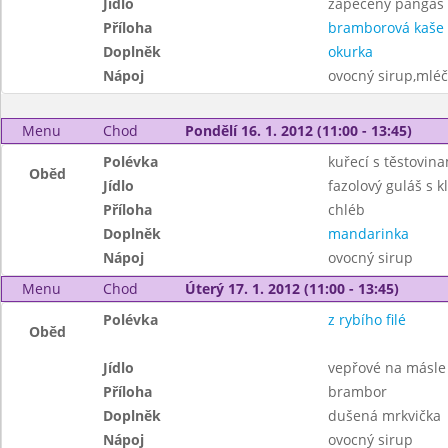
Jídlo
zapečený pangas 
Příloha
bramborová kaše
Doplněk
okurka
Nápoj
ovocný sirup,mléč
Menu
Chod
Pondělí 16. 1. 2012 (11:00 - 13:45)
Polévka
kuřecí s těstovin
Oběd
Jídlo
fazolový guláš s 
Příloha
chléb
Doplněk
mandarinka
Nápoj
ovocný sirup
Menu
Chod
Úterý 17. 1. 2012 (11:00 - 13:45)
Polévka
z rybího filé
Oběd
Jídlo
vepřové na másle
Příloha
brambor
Doplněk
dušená mrkvička
Nápoj
ovocný sirup