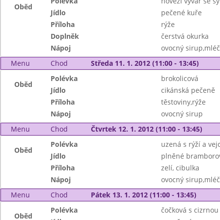
Polévka
hovězí vývar se 
Oběd
Jídlo
pečené kuře
Příloha
rýže
Doplněk
čerstvá okurka
Nápoj
ovocný sirup,mléč
Menu
Chod
Středa 11. 1. 2012 (11:00 - 13:45)
Polévka
brokolicová
Oběd
Jídlo
cikánská pečeně
Příloha
těstoviny,rýže
Nápoj
ovocný sirup
Menu
Chod
Čtvrtek 12. 1. 2012 (11:00 - 13:45)
Polévka
uzená s rýží a vejc
Oběd
Jídlo
plněné bramborov
Příloha
zelí, cibulka
Nápoj
ovocný sirup,mléč
Menu
Chod
Pátek 13. 1. 2012 (11:00 - 13:45)
Polévka
čočková s cizrnou
Oběd