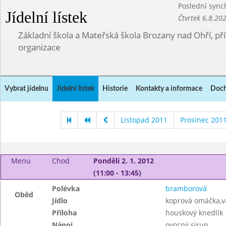
Poslední sync
Jídelní lístek
Čtvrtek 6.8.20
Základní škola a Mateřská škola Brozany nad Ohří, p
organizace
Vybrat jídelnu
Jídelní lístek
Historie
Kontakty a informace
Doch
Listopad 2011
Prosinec 201
Menu
Chod
Pondělí 2. 1. 2012
(11:00 - 13:45)
Polévka
bramborová
Oběd
Jídlo
koprová omáčka,va
Příloha
houskový knedlík
Nápoj
ovocný sirup