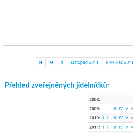
Listopad 2011
Prosinec 201
Přehled zveřejněných jídelníčků:
2008:
2009:
III
IV
V
V
2010:
I
II
III
IV
V
V
2011:
I
II
III
IV
V
V