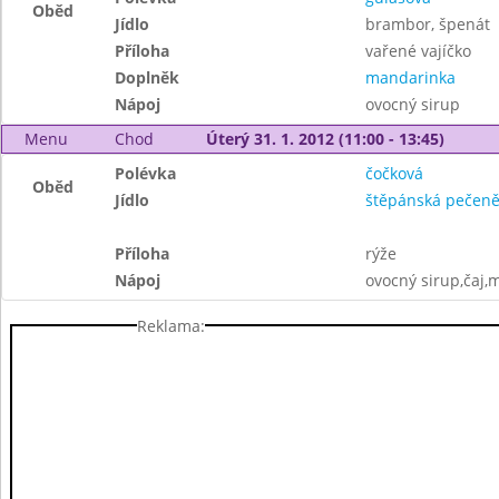
Oběd
Jídlo
brambor, špenát
Příloha
vařené vajíčko
Doplněk
mandarinka
Nápoj
ovocný sirup
Menu
Chod
Úterý 31. 1. 2012 (11:00 - 13:45)
Polévka
čočková
Oběd
Jídlo
štěpánská pečen
Příloha
rýže
Nápoj
ovocný sirup,čaj,
Reklama: