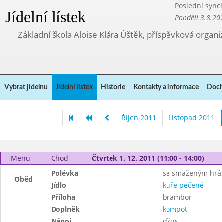
Poslední sync
Jídelní lístek
Pondělí 3.8.20
Základní škola Aloise Klára Úštěk, příspěvková organi
Vybrat jídelnu
Jídelní lístek
Historie
Kontakty a informace
Doch
Říjen 2011
Listopad 2011
Menu
Chod
Čtvrtek 1. 12. 2011 (11:00 - 14:00)
Polévka
se smaženým hr
Oběd
Jídlo
kuře pečené
Příloha
brambor
Doplněk
kompot
Nápoj
džus