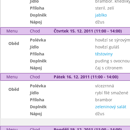
Jídlo
brambor. knedlík
Příloha
steril. zelí
Doplněk
jablko
Nápoj
džus
Menu
Chod
Čtvrtek 15. 12. 2011 (11:00 - 14:00)
Polévka
hovězí se sýrový
Oběd
Jídlo
hovězí guláš
Příloha
těstoviny
Doplněk
puding s ovocno
Nápoj
čaj s citronem
Menu
Chod
Pátek 16. 12. 2011 (11:00 - 14:00)
Polévka
vícezrnná
Oběd
Jídlo
rybí filé smažené
Příloha
brambor
Doplněk
zeleninový salát
Nápoj
džus
Menu
Chod
Pondělí 19. 12. 2011 (11:00 - 14:00)