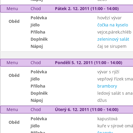
Menu
Chod
Pátek 2. 12. 2011 (11:00 - 14:00)
Polévka
hovězí vývar
Oběd
Jídlo
čočka na kyselo
Příloha
vejce,párek,chléb
Doplněk
zeleninový salát
Nápoj
čaj se sirupem
Menu
Chod
Pondělí 5. 12. 2011 (11:00 - 14:00)
Polévka
vývar s rýží
Oběd
Jídlo
vepřový řízek sm
Příloha
brambory
Doplněk
ledový salát s a
Nápoj
džus
Menu
Chod
Úterý 6. 12. 2011 (11:00 - 14:00)
Polévka
kapustová
Oběd
Jídlo
kuře v sýrové om
Příloha
špagety