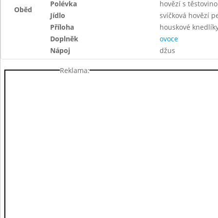
Polévka
hovězí s těstovin
Oběd
Jídlo
svíčková hovězí p
Příloha
houskové knedlík
Doplněk
ovoce
Nápoj
džus
Reklama: