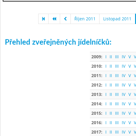
Říjen 2011
Listopad 2011
Přehled zveřejněných jídelníčků:
2009:
I
II
III
IV
V
V
2010:
I
II
III
IV
V
V
2011:
I
II
III
IV
V
V
2012:
I
II
III
IV
V
V
2013:
I
II
III
IV
V
V
2014:
I
II
III
IV
V
V
2015:
I
II
III
IV
V
V
2016:
I
II
III
IV
V
V
2017:
I
II
III
IV
V
V