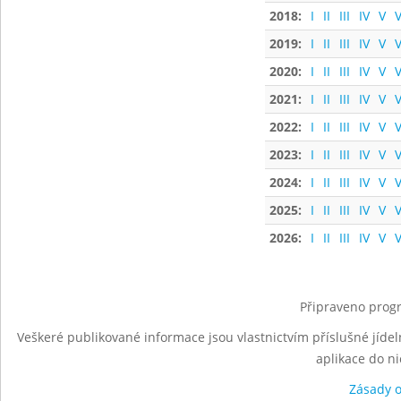
2018:
I
II
III
IV
V
V
2019:
I
II
III
IV
V
V
2020:
I
II
III
IV
V
V
2021:
I
II
III
IV
V
V
2022:
I
II
III
IV
V
V
2023:
I
II
III
IV
V
V
2024:
I
II
III
IV
V
V
2025:
I
II
III
IV
V
V
2026:
I
II
III
IV
V
V
Připraveno progr
Veškeré publikované informace jsou vlastnictvím příslušné jídel
aplikace do n
Zásady 