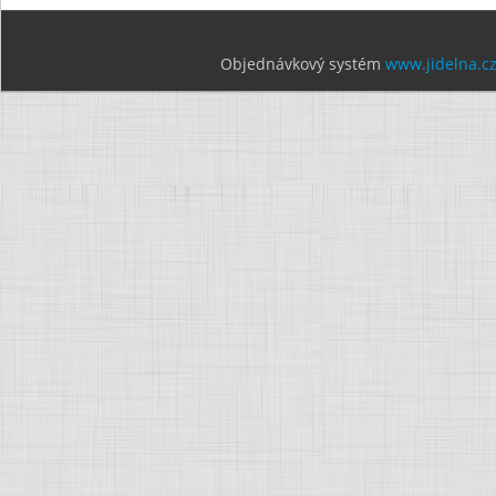
Objednávkový systém
www.jidelna.c