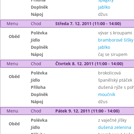
Doplněk
jablko
Nápoj
džus
Menu
Chod
Středa 7. 12. 2011 (11:00 - 14:00)
Polévka
vývar s kroupami
Oběd
Jídlo
bramborové šišk
Doplněk
jablko
Nápoj
čaj se sirupem
Menu
Chod
Čtvrtek 8. 12. 2011 (11:00 - 14:00)
Polévka
brokolicová
Oběd
Jídlo
španělský ptáček
Příloha
dušená rýže s po
Doplněk
moučník
Nápoj
džus
Menu
Chod
Pátek 9. 12. 2011 (11:00 - 14:00)
Polévka
z vaječné jíšky
Oběd
Jídlo
dušená zelenina