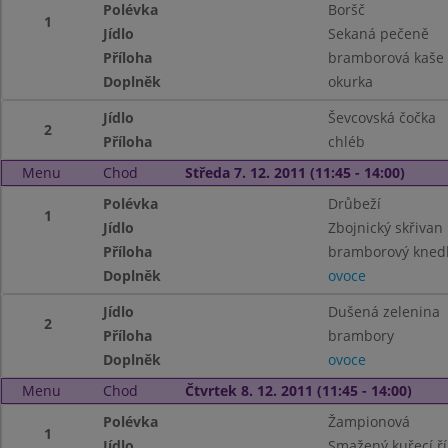
Polévka
Boršč
1
Jídlo
Sekaná pečeně
Příloha
bramborová kaše
Doplněk
okurka
Jídlo
Ševcovská čočka
2
Příloha
chléb
Menu
Chod
Středa 7. 12. 2011 (11:45 - 14:00)
Polévka
Drůbeží
1
Jídlo
Zbojnický skřivan
Příloha
bramborový knedl
Doplněk
ovoce
Jídlo
Dušená zelenina
2
Příloha
brambory
Doplněk
ovoce
Menu
Chod
Čtvrtek 8. 12. 2011 (11:45 - 14:00)
Polévka
Žampionová
1
Jídlo
Smažený kuřecí ří