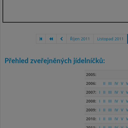
Říjen 2011
Listopad 2011
Přehled zveřejněných jídelníčků:
2005:
2006:
II
III
IV
V
V
2007:
I
II
III
IV
V
V
2008:
I
II
III
IV
V
V
2009:
I
II
III
IV
V
V
2010:
I
II
III
IV
V
V
2011:
I
II
III
IV
V
V