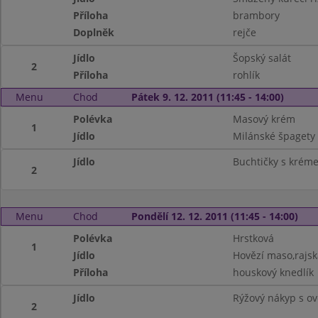
Příloha
brambory
Doplněk
rejče
Jídlo
Šopský salát
2
Příloha
rohlík
Menu
Chod
Pátek 9. 12. 2011 (11:45 - 14:00)
Polévka
Masový krém
1
Jídlo
Milánské špagety
Jídlo
Buchtičky s krém
2
Menu
Chod
Pondělí 12. 12. 2011 (11:45 - 14:00)
Polévka
Hrstková
1
Jídlo
Hovězí maso,rajs
Příloha
houskový knedlík
Jídlo
Rýžový nákyp s o
2