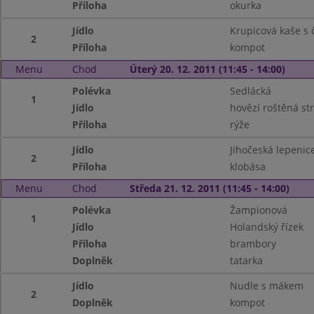
Příloha
okurka
Jídlo
Krupicová kaše s 
2
Příloha
kompot
Menu
Chod
Úterý 20. 12. 2011 (11:45 - 14:00)
Polévka
Sedlácká
1
Jídlo
hovězí roštěná st
Příloha
rýže
Jídlo
Jihočeská lepenic
2
Příloha
klobása
Menu
Chod
Středa 21. 12. 2011 (11:45 - 14:00)
Polévka
Žampionová
1
Jídlo
Holandský řízek
Příloha
brambory
Doplněk
tatarka
Jídlo
Nudle s mákem
2
Doplněk
kompot