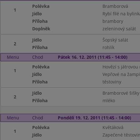
Polévka
Bramborová
1
Jídlo
Rybí filé na bylin
Příloha
brambory
Doplněk
zeleninový salát
Jídlo
Šopský salát
2
Příloha
rohlík
Menu
Chod
Pátek 16. 12. 2011 (11:45 - 14:00)
Polévka
Hovězí s játrovou 
1
Jídlo
Vepřové na žamp
Příloha
těstoviny
Jídlo
Bramborové šišk
2
Příloha
mléko
Menu
Chod
Pondělí 19. 12. 2011 (11:45 - 14:00)
Polévka
Květáková
1
Jídlo
Zapečené těstovi