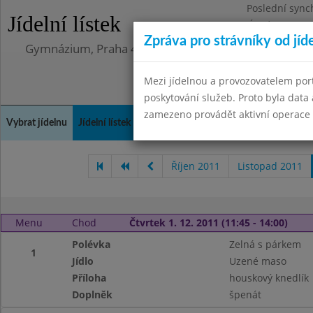
Poslední sync
Jídelní lístek
Úterý 12.5.202
Zpráva pro strávníky od jíd
Gymnázium, Praha 4, Budějovická 680
Mezi jídelnou a provozovatelem por
poskytování služeb. Proto byla dat
zamezeno provádět aktivní operace (
Vybrat jídelnu
Jídelní lístek
Historie
Kontakty a informace
Doch
Říjen 2011
Listopad 2011
Menu
Chod
Čtvrtek 1. 12. 2011 (11:45 - 14:00)
Polévka
Zelná s párkem
1
Jídlo
Uzené maso
Příloha
houskový knedlík
Doplněk
špenát