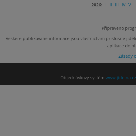
2026:
I
II
III
IV
V
Připraveno progr
Veškeré publikované informace jsou vlastnictvím příslušné jídel
aplikace do n
Zásady 
Objednávkový systém
www.jidelna.c