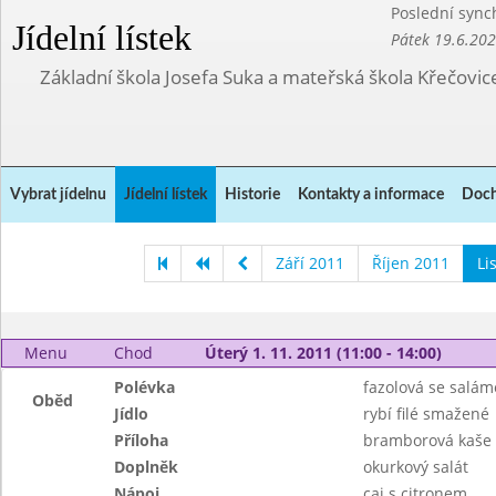
Poslední sync
Jídelní lístek
Pátek 19.6.20
Základní škola Josefa Suka a mateřská škola Křečovic
Vybrat jídelnu
Jídelní lístek
Historie
Kontakty a informace
Doch
Září 2011
Říjen 2011
Li
Menu
Chod
Úterý 1. 11. 2011 (11:00 - 14:00)
Polévka
fazolová se salá
Oběd
Jídlo
rybí filé smažené
Příloha
bramborová kaše
Doplněk
okurkový salát
Nápoj
caj s citronem