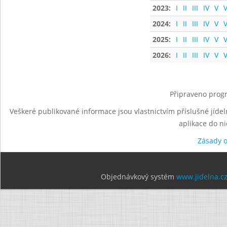
2023:
I
II
III
IV
V
V
2024:
I
II
III
IV
V
V
2025:
I
II
III
IV
V
V
2026:
I
II
III
IV
V
V
Připraveno progr
Veškeré publikované informace jsou vlastnictvím příslušné jídel
aplikace do n
Zásady 
Objednávkový systém
www.jidelna.c