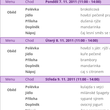
Menu
Chod
Pondělí 7. 11. 2011 (11:00 - 14:00)
Polévka
brokolicová
Oběd
Jídlo
hovězí pečeně pr
Příloha
dušená rýže
Doplněk
mandarinka
Nápoj
čaj lesní směs se
Menu
Chod
Úterý 8. 11. 2011 (11:00 - 14:00)
Polévka
hovězí s játr. rýž
Oběd
Jídlo
kuře pečené
Příloha
brambory
Doplněk
mandarinka
Nápoj
caj s citronem
Menu
Chod
Středa 9. 11. 2011 (11:00 - 14:00)
Polévka
kulajda s vejci
Oběd
Jídlo
milánské špagety
Příloha
sypané sýrem
Doplněk
ovocný jogurt