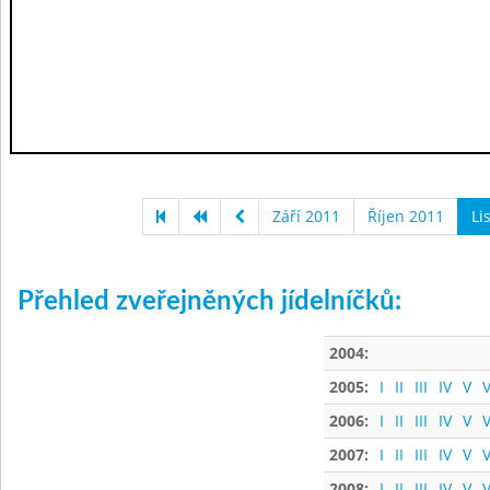
Září 2011
Říjen 2011
Li
Přehled zveřejněných jídelníčků:
2004:
2005:
I
II
III
IV
V
V
2006:
I
II
III
IV
V
V
2007:
I
II
III
IV
V
V
2008:
I
II
III
IV
V
V