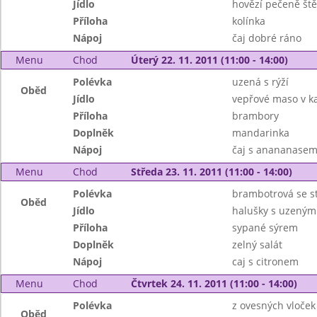
Jídlo
hovězí pečeně št
Příloha
kolínka
Nápoj
čaj dobré ráno
Menu
Chod
Úterý 22. 11. 2011 (11:00 - 14:00)
Polévka
uzená s rýží
Oběd
Jídlo
vepřové maso v k
Příloha
brambory
Doplněk
mandarinka
Nápoj
čaj s anananasem
Menu
Chod
Středa 23. 11. 2011 (11:00 - 14:00)
Polévka
brambotrová se s
Oběd
Jídlo
halušky s uzený
Příloha
sypané sýrem
Doplněk
zelný salát
Nápoj
caj s citronem
Menu
Chod
Čtvrtek 24. 11. 2011 (11:00 - 14:00)
Polévka
z ovesných vloček
Oběd