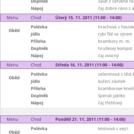
Doplněk
salát z červené ř
Nápoj
čaj dobré ráno s
Menu
Chod
Úterý 15. 11. 2011 (11:00 - 14:00)
Polévka
hrachová s housk
Oběd
Jídlo
rybí filé se sýrem
Příloha
brambory m. m.
Doplněk
hruškový kompot
Nápoj
čaj ovocný
Menu
Chod
Středa 16. 11. 2011 (11:00 - 14:00)
Polévka
zeleninová s těst.
Oběd
Jídlo
kuřecí závitek
Příloha
bramborove knedl
Doplněk
špenát jablko
Nápoj
čaj třešňový
Menu
Chod
Pondělí 21. 11. 2011 (11:00 - 14:00)
Polévka
kmínová s vejci
Oběd