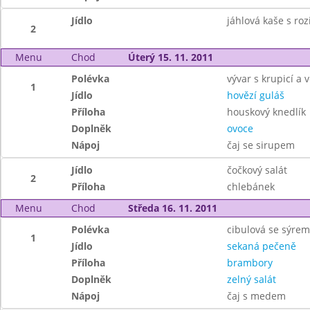
Jídlo
jáhlová kaše s ro
2
Menu
Chod
Úterý 15. 11. 2011
Polévka
vývar s krupicí a v
1
Jídlo
hovězí guláš
Příloha
houskový knedlík
Doplněk
ovoce
Nápoj
čaj se sirupem
Jídlo
čočkový salát
2
Příloha
chlebánek
Menu
Chod
Středa 16. 11. 2011
Polévka
cibulová se sýrem
1
Jídlo
sekaná pečeně
Příloha
brambory
Doplněk
zelný salát
Nápoj
čaj s medem