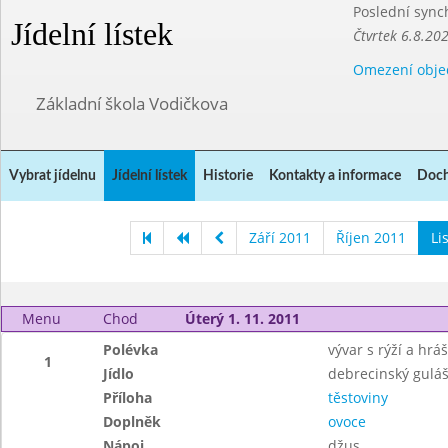
Poslední sync
Jídelní lístek
Čtvrtek 6.8.20
Omezení obje
Základní škola Vodičkova
Vybrat jídelnu
Jídelní lístek
Historie
Kontakty a informace
Doch
Září 2011
Říjen 2011
Li
Menu
Chod
Úterý 1. 11. 2011
Polévka
vývar s rýží a hr
1
Jídlo
debrecinský gulá
Příloha
těstoviny
Doplněk
ovoce
Nápoj
džus