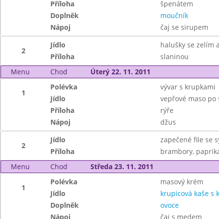
Příloha
špenátem
Doplněk
moučník
Nápoj
čaj se sirupem
Jídlo
halušky se zelím 
2
Příloha
slaninou
Menu
Chod
Úterý 22. 11. 2011
Polévka
vývar s krupkami
1
Jídlo
vepřové maso po 
Příloha
rýře
Nápoj
džus
Jídlo
zapečené file se 
2
Příloha
brambory, paprik
Menu
Chod
Středa 23. 11. 2011
Polévka
masový krém
1
Jídlo
krupicová kaše s
Doplněk
ovoce
Nápoj
čaj s medem