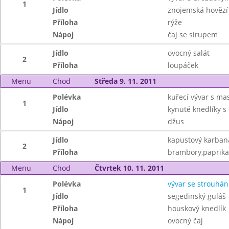
1
Jídlo
znojemská hovězí
Příloha
rýže
Nápoj
čaj se sirupem
Jídlo
ovocný salát
2
Příloha
loupáček
Menu
Chod
Středa 9. 11. 2011
Polévka
kuřecí vývar s m
1
Jídlo
kynuté knedlíky s
Nápoj
džus
Jídlo
kapustový karban
2
Příloha
brambory,paprika
Menu
Chod
Čtvrtek 10. 11. 2011
Polévka
vývar se strouhá
1
Jídlo
segedinský guláš
Příloha
houskový knedlík
Nápoj
ovocný čaj