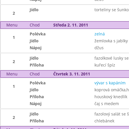
Jídlo
torteliny se šunk
2
Menu
Chod
Středa 2. 11. 2011
Polévka
zelná
1
Jídlo
žemlovka s jablky 
Nápoj
džus
Jídlo
fazolkové lusky s
2
Příloha
kuřecí špíz
Menu
Chod
Čtvrtek 3. 11. 2011
Polévka
vývar s kapáním
1
Jídlo
koprová omáčka,h
Příloha
houskový knedlík
Nápoj
čaj s medem
Jídlo
fazolový salát se
2
Příloha
chlebánek