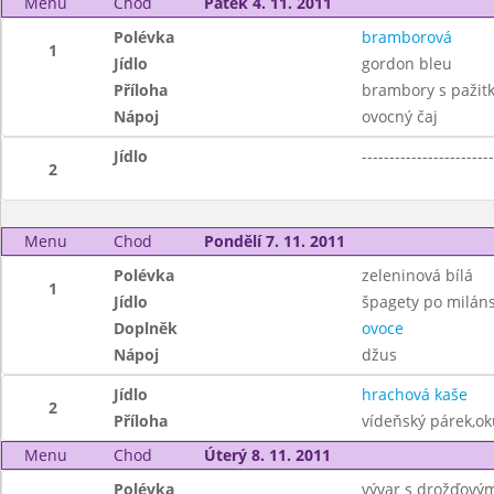
Menu
Chod
Pátek 4. 11. 2011
Polévka
bramborová
1
Jídlo
gordon bleu
Příloha
brambory s pažit
Nápoj
ovocný čaj
Jídlo
------------------------
2
Menu
Chod
Pondělí 7. 11. 2011
Polévka
zeleninová bílá
1
Jídlo
špagety po milán
Doplněk
ovoce
Nápoj
džus
Jídlo
hrachová kaše
2
Příloha
vídeňský párek,ok
Menu
Chod
Úterý 8. 11. 2011
Polévka
vývar s drožďovým