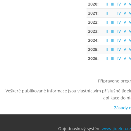
2020:
I
II
III
IV
V
V
2021:
I
II
IV
V
V
2022:
I
II
III
IV
V
V
2023:
I
II
III
IV
V
V
2024:
I
II
III
IV
V
V
2025:
I
II
III
IV
V
V
2026:
I
II
III
IV
V
V
Připraveno progr
Veškeré publikované informace jsou vlastnictvím příslušné jídel
aplikace do n
Zásady 
Objednávkový systém
www.jidelna.c