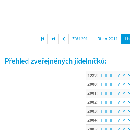
Září 2011
Říjen 2011
Li
Přehled zveřejněných jídelníčků:
1999:
I
II
III
IV
V
V
2000:
I
II
III
IV
V
V
2001:
I
II
III
IV
V
V
2002:
I
II
III
IV
V
V
2003:
I
II
III
IV
V
V
2004:
I
II
III
IV
V
V
2005:
I
II
III
IV
V
V