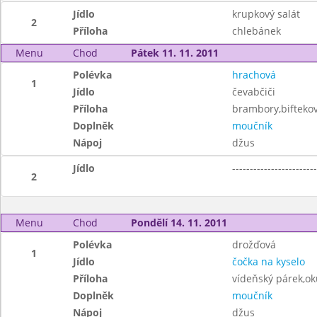
Jídlo
krupkový salát
2
Příloha
chlebánek
Menu
Chod
Pátek 11. 11. 2011
Polévka
hrachová
1
Jídlo
čevabčiči
Příloha
brambory,biftekov
Doplněk
moučník
Nápoj
džus
Jídlo
------------------------
2
Menu
Chod
Pondělí 14. 11. 2011
Polévka
drožďová
1
Jídlo
čočka na kyselo
Příloha
vídeňský párek,ok
Doplněk
moučník
Nápoj
džus