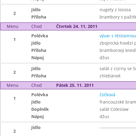
Jídlo
nugety z lososa
2
Příloha
brambory s pažit
Menu
Chod
Čtvrtek 24. 11. 2011
Polévka
vývar s těstovinou
1
Jídlo
zbojnická hovězí
Příloha
bramborový knedl
Nápoj
džus
Jídlo
salát z cizrny se 
2
Příloha
chlebánek
Menu
Chod
Pátek 25. 11. 2011
Polévka
čočková
1
Jídlo
francouzské bra
Doplněk
salát Coleslaw
Nápoj
džus
Jídlo
------------------------
2