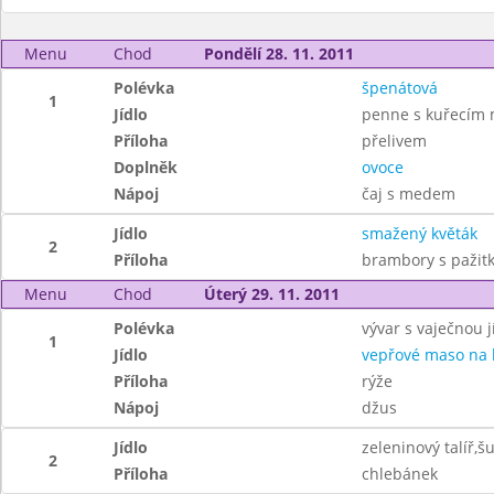
Menu
Chod
Pondělí 28. 11. 2011
Polévka
špenátová
1
Jídlo
penne s kuřecím 
Příloha
přelivem
Doplněk
ovoce
Nápoj
čaj s medem
Jídlo
smažený květák
2
Příloha
brambory s pažit
Menu
Chod
Úterý 29. 11. 2011
Polévka
vývar s vaječnou j
1
Jídlo
vepřové maso na
Příloha
rýže
Nápoj
džus
Jídlo
zeleninový talíř,
2
Příloha
chlebánek