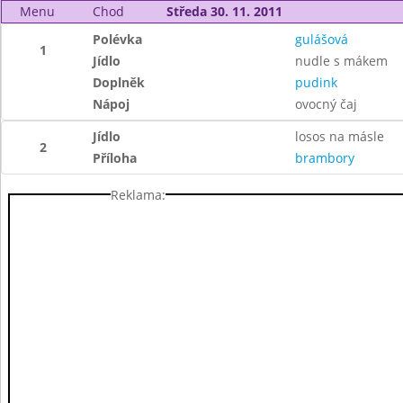
Menu
Chod
Středa 30. 11. 2011
Polévka
gulášová
1
Jídlo
nudle s mákem
Doplněk
pudink
Nápoj
ovocný čaj
Jídlo
losos na másle
2
Příloha
brambory
Reklama: