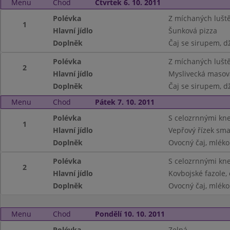
Menu
Chod
Čtvrtek 6. 10. 2011
Polévka
Z míchaných lušt
1
Hlavní jídlo
Šunková pizza
Doplněk
Čaj se sirupem, d
Polévka
Z míchaných lušt
2
Hlavní jídlo
Myslivecká masov
Doplněk
Čaj se sirupem, d
Menu
Chod
Pátek 7. 10. 2011
Polévka
S celozrnnými kne
1
Hlavní jídlo
Vepřový řízek sma
Doplněk
Ovocný čaj, mléko
Polévka
S celozrnnými kne
2
Hlavní jídlo
Kovbojské fazole,
Doplněk
Ovocný čaj, mléko
Menu
Chod
Pondělí 10. 10. 2011
Polévka
Zelná