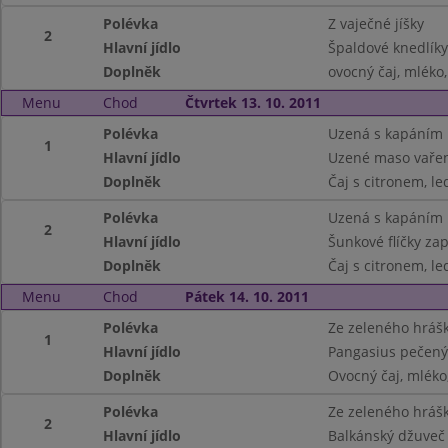
Polévka
Z vaječné jíšky
2
Hlavní jídlo
Špaldové knedlíky
Doplněk
ovocný čaj, mléko
Menu
Chod
Čtvrtek 13. 10. 2011
Polévka
Uzená s kapáním
1
Hlavní jídlo
Uzené maso vařen
Doplněk
Čaj s citronem, le
Polévka
Uzená s kapáním
2
Hlavní jídlo
Šunkové flíčky za
Doplněk
Čaj s citronem, le
Menu
Chod
Pátek 14. 10. 2011
Polévka
Ze zeleného hráš
1
Hlavní jídlo
Pangasius pečený
Doplněk
Ovocný čaj, mléko
Polévka
Ze zeleného hráš
2
Hlavní jídlo
Balkánský džuveč