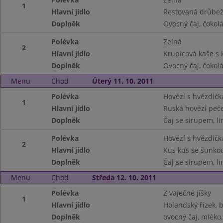
1
Hlavní jídlo
Restovaná drůbeží
Doplněk
Ovocný čaj, čokol
Polévka
Zelná
2
Hlavní jídlo
Krupicová kaše s
Doplněk
Ovocný čaj, čokol
Menu
Chod
Úterý 11. 10. 2011
Polévka
Hovězí s hvězdič
1
Hlavní jídlo
Ruská hovězí peče
Doplněk
Čaj se sirupem, l
Polévka
Hovězí s hvězdič
2
Hlavní jídlo
Kus kus se šunko
Doplněk
Čaj se sirupem, l
Menu
Chod
Středa 12. 10. 2011
Polévka
Z vaječné jíšky
1
Hlavní jídlo
Holandský řízek,
Doplněk
ovocný čaj, mléko