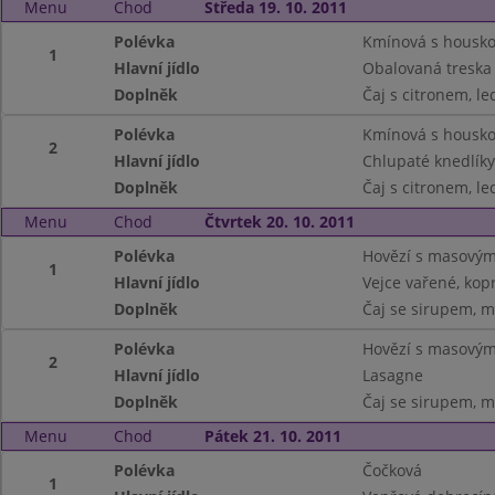
Menu
Chod
Středa 19. 10. 2011
Polévka
Kmínová s housk
1
Hlavní jídlo
Obalovaná treska
Doplněk
Čaj s citronem, le
Polévka
Kmínová s housk
2
Hlavní jídlo
Chlupaté knedlíky
Doplněk
Čaj s citronem, le
Menu
Chod
Čtvrtek 20. 10. 2011
Polévka
Hovězí s masovým
1
Hlavní jídlo
Vejce vařené, kop
Doplněk
Čaj se sirupem, m
Polévka
Hovězí s masovým
2
Hlavní jídlo
Lasagne
Doplněk
Čaj se sirupem, m
Menu
Chod
Pátek 21. 10. 2011
Polévka
Čočková
1