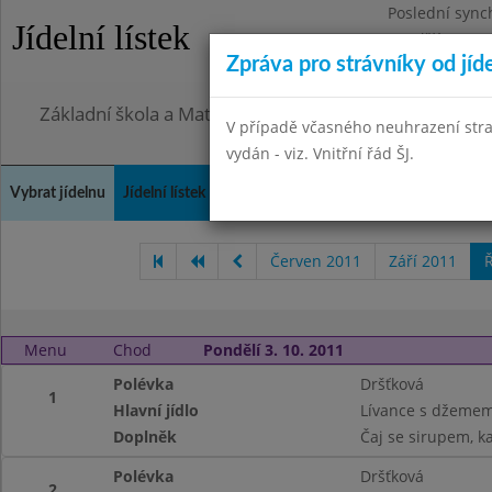
Poslední sync
Jídelní lístek
Pondělí 27.7.2
Zpráva pro strávníky od jíd
Omezení obje
Základní škola a Mateřská škola, Praha 4, Ohradní 49
V případě včasného neuhrazení str
vydán - viz. Vnitřní řád ŠJ.
Vybrat jídelnu
Jídelní lístek
Historie
Kontakty a informace
Doch
Červen 2011
Září 2011
Ř
Menu
Chod
Pondělí 3. 10. 2011
Polévka
Dršťková
1
Hlavní jídlo
Lívance s džemem 
Doplněk
Čaj se sirupem, k
Polévka
Dršťková
2