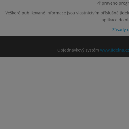
Připraveno progr
Veškeré publikované informace jsou vlastnictvím příslušné jídel
aplikace do n
Zásady 
Objednávkový systém
www.jidelna.c