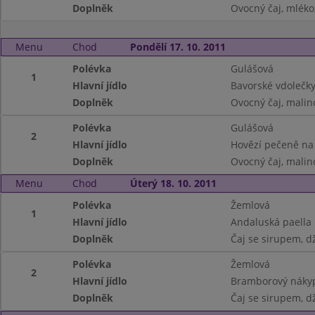
Doplněk
Ovocný čaj, mléko
Menu
Chod
Pondělí 17. 10. 2011
Polévka
Gulášová
1
Hlavní jídlo
Bavorské vdolečky
Doplněk
Ovocný čaj, malin
Polévka
Gulášová
2
Hlavní jídlo
Hovězí pečeně na 
Doplněk
Ovocný čaj, malin
Menu
Chod
Úterý 18. 10. 2011
Polévka
Žemlová
1
Hlavní jídlo
Andaluská paella
Doplněk
Čaj se sirupem, d
Polévka
Žemlová
2
Hlavní jídlo
Bramborový nákyp
Doplněk
Čaj se sirupem, d