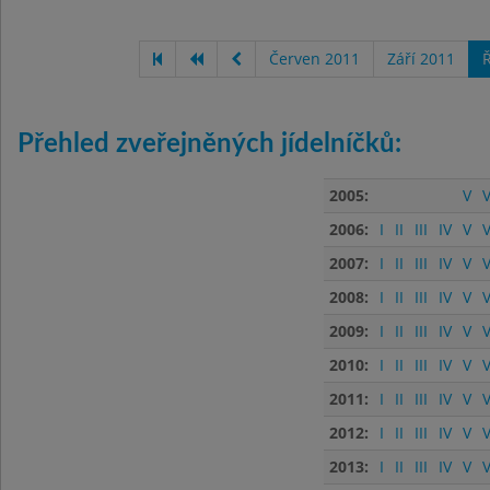
Červen 2011
Září 2011
Ř
Přehled zveřejněných jídelníčků:
2005:
V
V
2006:
I
II
III
IV
V
V
2007:
I
II
III
IV
V
V
2008:
I
II
III
IV
V
V
2009:
I
II
III
IV
V
V
2010:
I
II
III
IV
V
V
2011:
I
II
III
IV
V
V
2012:
I
II
III
IV
V
V
2013:
I
II
III
IV
V
V