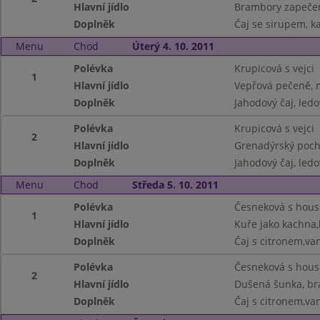
Hlavní jídlo
Brambory zapečen
Doplněk
Čaj se sirupem, k
Menu
Chod
Úterý 4. 10. 2011
Polévka
Krupicová s vejci
1
Hlavní jídlo
Vepřová pečeně, 
Doplněk
Jahodový čaj, ledo
Polévka
Krupicová s vejci
2
Hlavní jídlo
Grenadýrský poc
Doplněk
Jahodový čaj, ledo
Menu
Chod
Středa 5. 10. 2011
Polévka
Česneková s hou
1
Hlavní jídlo
Kuře jako kachna,
Doplněk
Čaj s citronem,va
Polévka
Česneková s hou
2
Hlavní jídlo
Dušená šunka, br
Doplněk
Čaj s citronem,va