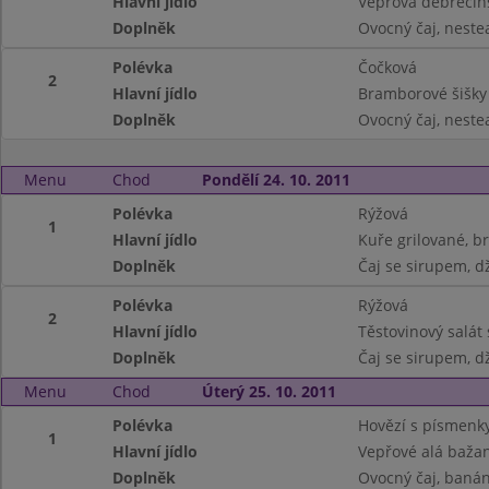
Hlavní jídlo
Vepřová debrecín
Doplněk
Ovocný čaj, nestea
Polévka
Čočková
2
Hlavní jídlo
Bramborové šišk
Doplněk
Ovocný čaj, nestea
Menu
Chod
Pondělí 24. 10. 2011
Polévka
Rýžová
1
Hlavní jídlo
Kuře grilované, 
Doplněk
Čaj se sirupem, dž
Polévka
Rýžová
2
Hlavní jídlo
Těstovinový salát
Doplněk
Čaj se sirupem, dž
Menu
Chod
Úterý 25. 10. 2011
Polévka
Hovězí s písmenk
1
Hlavní jídlo
Vepřové alá bažan
Doplněk
Ovocný čaj, baná