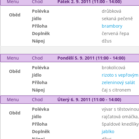
Menu
Chod
Pátek 2. 9. 2011 (11:00 - 14:00)
Polévka
drůbková
Oběd
Jídlo
sekaná pečeně
Příloha
brambory
Doplněk
červená řepa
Nápoj
džus
Menu
Chod
Pondělí 5. 9. 2011 (11:00 - 14:00)
Polévka
brokolicová
Oběd
Jídlo
rizoto s vepřový
Příloha
zeleninový salát
Nápoj
čaj s citronem
Menu
Chod
Úterý 6. 9. 2011 (11:00 - 14:00)
Polévka
vývar s těstovinou
Oběd
Jídlo
rajčatová omáčka
Příloha
špaldové knedlíky
Doplněk
jablko
Nápoj
džus