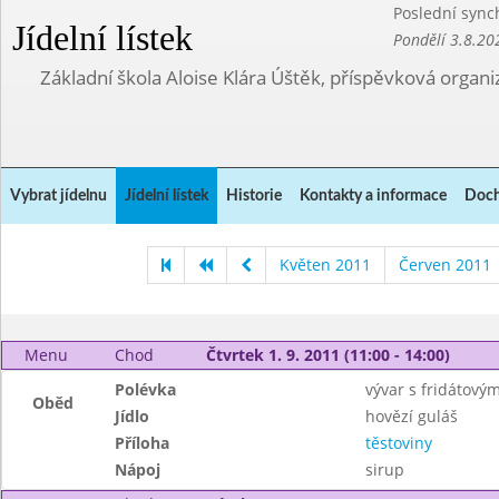
Poslední sync
Jídelní lístek
Pondělí 3.8.20
Základní škola Aloise Klára Úštěk, příspěvková organi
Vybrat jídelnu
Jídelní lístek
Historie
Kontakty a informace
Doch
Květen 2011
Červen 2011
Menu
Chod
Čtvrtek 1. 9. 2011 (11:00 - 14:00)
Polévka
vývar s fridátový
Oběd
Jídlo
hovězí guláš
Příloha
těstoviny
Nápoj
sirup