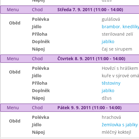
Menu
Chod
Středa 7. 9. 2011 (11:00 - 14:00)
Polévka
gulášová
Oběd
Jídlo
brambor. knedlí
Příloha
sterilované zelí
Doplněk
jablko
Nápoj
čaj se sirupem
Menu
Chod
Čtvrtek 8. 9. 2011 (11:00 - 14:00)
Polévka
Hovězí s hráškem 
Oběd
Jídlo
kuře v sýrové om
Příloha
těstoviny
Doplněk
jablko
Nápoj
džus
Menu
Chod
Pátek 9. 9. 2011 (11:00 - 14:00)
Polévka
hrachová
Oběd
Jídlo
žemlovka s jablky
Nápoj
mléčný koktejl