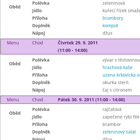
Polévka
zeleninová
Oběd
Jídlo
kuřecí řízek smaž
Příloha
brambory
Doplněk
kompot
Nápoj
džus
Menu
Chod
Čtvrtek 29. 9. 2011
(11:00 - 14:00)
Polévka
vývar s těstovinou
Oběd
Jídlo
hrachová kaše
Příloha
uzena krkovicka 
Doplněk
okurka steril.
Nápoj
čaj s citronem
Menu
Chod
Pátek 30. 9. 2011 (11:00 - 14:00)
Polévka
rajčatová
Oběd
Jídlo
zapečené rybí filé
Příloha
brambor
Doplněk
zeleninový salát
Nápoj
džus