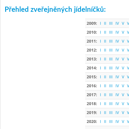
Přehled zveřejněných jídelníčků:
2009:
I
II
III
IV
V
V
2010:
I
II
III
IV
V
V
2011:
I
II
III
IV
V
V
2012:
I
II
III
IV
V
V
2013:
I
II
III
IV
V
V
2014:
I
II
III
IV
V
V
2015:
I
II
III
IV
V
V
2016:
I
II
III
IV
V
V
2017:
I
II
III
IV
V
V
2018:
I
II
III
IV
V
V
2019:
I
II
III
IV
V
V
2020:
I
II
III
IV
V
V