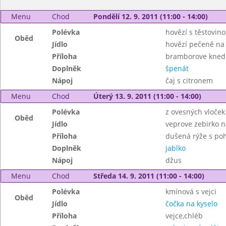
Menu
Chod
Pondělí 12. 9. 2011 (11:00 - 14:00)
Polévka
hovězí s těstovin
Oběd
Jídlo
hovězí pečeně na
Příloha
bramborove knedl
Doplněk
špenát
Nápoj
čaj s citronem
Menu
Chod
Úterý 13. 9. 2011 (11:00 - 14:00)
Polévka
z ovesných vloček
Oběd
Jídlo
veprove zebirko 
Příloha
dušená rýže s po
Doplněk
jablko
Nápoj
džus
Menu
Chod
Středa 14. 9. 2011 (11:00 - 14:00)
Polévka
kmínová s vejci
Oběd
Jídlo
čočka na kyselo
Příloha
vejce,chléb