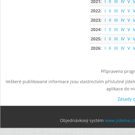
2021:
I
II
III
IV
V
V
2022:
I
II
III
IV
V
V
2023:
I
II
III
IV
V
V
2024:
I
II
III
IV
V
V
2025:
I
II
III
IV
V
V
2026:
I
II
III
IV
V
V
Připraveno progr
Veškeré publikované informace jsou vlastnictvím příslušné jídel
aplikace do n
Zásady 
Objednávkový systém
www.jidelna.c