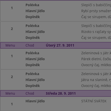
Polévka
Slepičí s babičči
1
Hlavní jídlo
Rybí prsty smaže
Doplněk
Čaj se sirupem, dž
Polévka
Slepičí s babičči
2
Hlavní jídlo
Rizoto s rajčaty 
Doplněk
Čaj se sirupem, dž
Menu
Chod
Úterý 27. 9. 2011
Polévka
Zeleninová s játr.
1
Hlavní jídlo
Párek dietní, čočk
Doplněk
Ovocný čaj, mléko,
Polévka
Zeleninová s játr.
2
Hlavní jídlo
Játra na slanině, 
Doplněk
Ovocný čaj, mléko,
Menu
Chod
Středa 28. 9. 2011
Hlavní jídlo
STÁTNÍ SVÁTEK
1