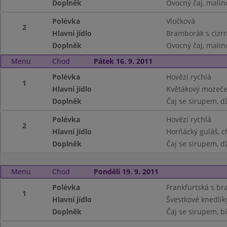
Doplněk
Ovocný čaj, malin
Polévka
Vločková
2
Hlavní jídlo
Bramborák s cizr
Doplněk
Ovocný čaj, malin
Menu
Chod
Pátek 16. 9. 2011
Polévka
Hovězí rychlá
1
Hlavní jídlo
Květákový mozeče
Doplněk
Čaj se sirupem, d
Polévka
Hovězí rychlá
2
Hlavní jídlo
Horňácký guláš, c
Doplněk
Čaj se sirupem, d
Menu
Chod
Pondělí 19. 9. 2011
Polévka
Frankfurtská s b
1
Hlavní jídlo
Švestkové knedlí
Doplněk
Čaj se sirupem, bí