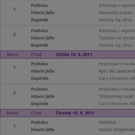
Polévka
Kmínová s vejcem
1
Hlavní jídlo
Moravský vrabec, 
Doplněk
Ovocný čaj, džus
Polévka
Kmínová s vejcem
2
Hlavní jídlo
Tarhoňa se sýrov
Doplněk
Ovocný čaj, džus
Menu
Chod
Středa 14. 9. 2011
Polévka
Hrachová s housk
1
Hlavní jídlo
Rybí filé zapečen
Doplněk
Čaj s citronem, ml
Polévka
Hrachová s housk
2
Hlavní jídlo
Těstovinový salát
Doplněk
Čaj s citronem, ml
Menu
Chod
Čtvrtek 15. 9. 2011
Polévka
Vločková
1
Hlavní jídlo
Hovězí znojemská