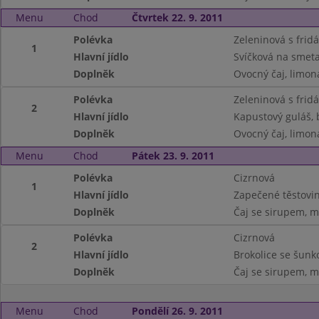
Menu
Chod
Čtvrtek 22. 9. 2011
Polévka
Zeleninová s frid
1
Hlavní jídlo
Svíčková na smeta
Doplněk
Ovocný čaj, limon
Polévka
Zeleninová s frid
2
Hlavní jídlo
Kapustový guláš,
Doplněk
Ovocný čaj, limon
Menu
Chod
Pátek 23. 9. 2011
Polévka
Cizrnová
1
Hlavní jídlo
Zapečené těstovin
Doplněk
Čaj se sirupem, m
Polévka
Cizrnová
2
Hlavní jídlo
Brokolice se šunk
Doplněk
Čaj se sirupem, m
Menu
Chod
Pondělí 26. 9. 2011