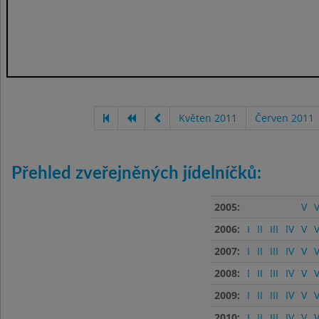
Květen 2011
Červen 2011
Přehled zveřejněných jídelníčků:
2005:
V
V
2006:
I
II
III
IV
V
V
2007:
I
II
III
IV
V
V
2008:
I
II
III
IV
V
V
2009:
I
II
III
IV
V
V
2010:
I
II
III
IV
V
V