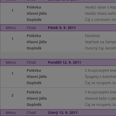
Polévka
Hovězí vývar s k
1
Hlavní jídlo
Hovězí maso vařen
Doplněk
Čaj s citronem, l
Menu
Chod
Pátek 9. 9. 2011
Polévka
Fazolová
1
Hlavní jídlo
Vepřové na žampi
Doplněk
Ovocný čaj, karam
Menu
Chod
Pondělí 12. 9. 2011
Polévka
S krupicovými kne
1
Hlavní jídlo
Špagety s boloňs
Doplněk
Čaj se sirupem, b
Polévka
S krupicovými kne
2
Hlavní jídlo
Ovesná kaše s jab
Doplněk
Čaj se sirupem, b
Menu
Chod
Úterý 13. 9. 2011