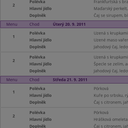
Polévka
Frankfurtská s b
2
Hlavní jídlo
Maďarský perkelt,
Doplněk
Čaj se sirupem, bí
Menu
Chod
Úterý 20. 9. 2011
Polévka
Uzená s krupkami
1
Hlavní jídlo
Uzené maso vařen
Doplněk
Jahodový čaj, ledo
Polévka
Uzená s krupkami
2
Hlavní jídlo
Špecle se zelím, 
Doplněk
Jahodový čaj, ledo
Menu
Chod
Středa 21. 9. 2011
Polévka
Pórková
1
Hlavní jídlo
Kuře po srbsku, r
Doplněk
Čaj s citronem, j
Polévka
Pórková
2
Hlavní jídlo
Hrášková omeleta
Doplněk
Čaj s citronem, j