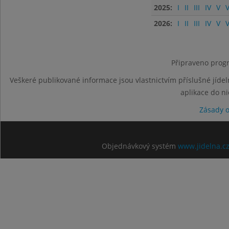
2025:
I
II
III
IV
V
V
2026:
I
II
III
IV
V
V
Připraveno progr
Veškeré publikované informace jsou vlastnictvím příslušné jídel
aplikace do n
Zásady 
Objednávkový systém
www.jidelna.c