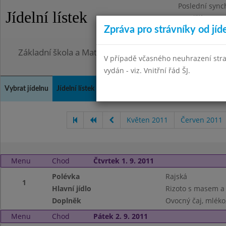
Poslední sync
Jídelní lístek
Pondělí 27.7.2
Zpráva pro strávníky od jíd
Omezení obje
Základní škola a Mateřská škola, Praha 4, Ohradní 49
V případě včasného neuhrazení str
vydán - viz. Vnitřní řád ŠJ.
Vybrat jídelnu
Jídelní lístek
Historie
Kontakty a informace
Doch
Květen 2011
Červen 2011
Menu
Chod
Čtvrtek 1. 9. 2011
Polévka
Rajská
1
Hlavní jídlo
Rizoto s masem a
Doplněk
Ovocný čaj, mléko
Menu
Chod
Pátek 2. 9. 2011