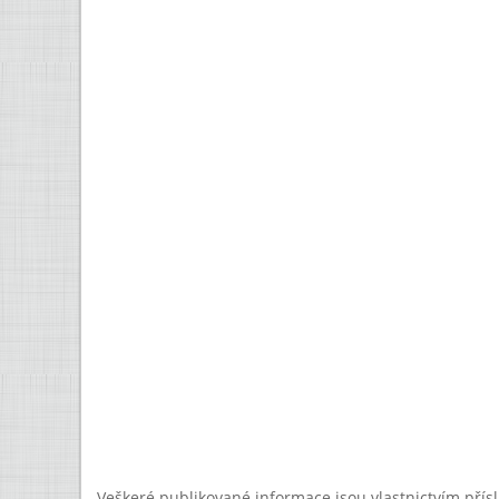
Veškeré publikované informace jsou vlastnictvím přís