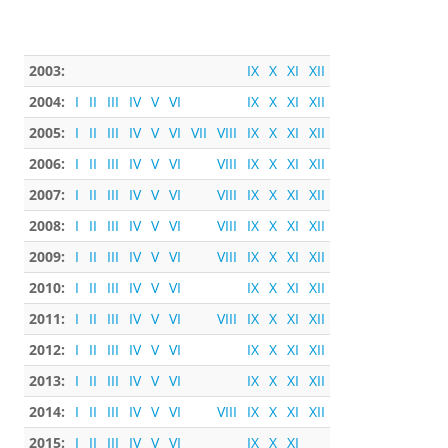
2003:
IX
X
XI
XII
2004:
I
II
III
IV
V
VI
IX
X
XI
XII
2005:
I
II
III
IV
V
VI
VII
VIII
IX
X
XI
XII
2006:
I
II
III
IV
V
VI
VIII
IX
X
XI
XII
2007:
I
II
III
IV
V
VI
VIII
IX
X
XI
XII
2008:
I
II
III
IV
V
VI
VIII
IX
X
XI
XII
2009:
I
II
III
IV
V
VI
VIII
IX
X
XI
XII
2010:
I
II
III
IV
V
VI
IX
X
XI
XII
2011:
I
II
III
IV
V
VI
VIII
IX
X
XI
XII
2012:
I
II
III
IV
V
VI
IX
X
XI
XII
2013:
I
II
III
IV
V
VI
IX
X
XI
XII
2014:
I
II
III
IV
V
VI
VIII
IX
X
XI
XII
2015:
I
II
III
IV
V
VI
IX
X
XI