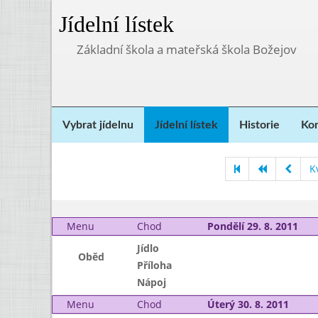
Jídelní lístek
Základní škola a mateřská škola Božejov
Vybrat jídelnu
Jídelní lístek
Historie
Kon
K
Menu
Chod
Pondělí 29. 8. 2011
Jídlo
Oběd
Příloha
Nápoj
Menu
Chod
Úterý 30. 8. 2011