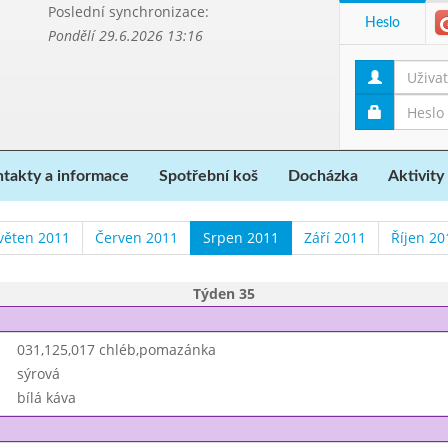
Poslední synchronizace:
Heslo
Pondělí 29.6.2026 13:16
takty a informace
Spotřební koš
Docházka
Aktivity
věten 2011
Červen 2011
Srpen 2011
Září 2011
Říjen 20
Týden 35
031,125,017 chléb,pomazánka
sýrová
bílá káva