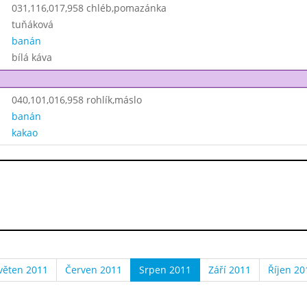
031,116,017,958 chléb,pomazánka
tuňáková
banán
bílá káva
040,101,016,958 rohlík,máslo
banán
kakao
věten 2011
Červen 2011
Srpen 2011
Září 2011
Říjen 20