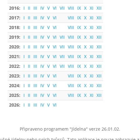
2016:
I
II
III
IV
V
VI
VII
VIII
IX
X
XI
XII
2017:
I
II
III
IV
V
VI
VIII
IX
X
XI
XII
2018:
I
II
III
IV
V
VI
VIII
IX
X
XI
XII
2019:
I
II
III
IV
V
VI
VII
VIII
IX
X
XI
XII
2020:
I
II
III
IV
V
VI
VII
VIII
IX
X
XI
XII
2021:
I
II
III
IV
V
VI
VII
VIII
IX
X
XI
XII
2022:
I
II
III
IV
V
VI
VII
VIII
IX
X
XI
XII
2023:
I
II
III
IV
V
VI
VIII
IX
X
XI
XII
2024:
I
II
III
IV
V
VI
VIII
IX
X
XI
XII
2025:
I
II
III
IV
V
VI
VIII
IX
X
XI
XII
2026:
I
II
III
IV
V
VI
Připraveno programem "Jídelna" verze 26.01.02.
lušné jídelny nebo svých tvůrců. Tato aplikace je pouze zobrazuje 