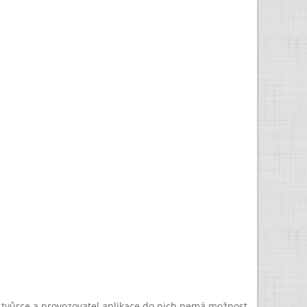
a tvůrce a provozovatel aplikace do nich nemá možnost