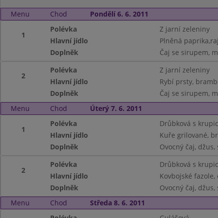
Menu
Chod
Pondělí 6. 6. 2011
Polévka
Z jarní zeleniny
1
Hlavní jídlo
Plněná paprika,ra
Doplněk
Čaj se sirupem, m
Polévka
Z jarní zeleniny
2
Hlavní jídlo
Rybí prsty, bramb
Doplněk
Čaj se sirupem, m
Menu
Chod
Úterý 7. 6. 2011
Polévka
Drůbková s krupic
1
Hlavní jídlo
Kuře grilované, 
Doplněk
Ovocný čaj, džus, 
Polévka
Drůbková s krupic
2
Hlavní jídlo
Kovbojské fazole,
Doplněk
Ovocný čaj, džus, 
Menu
Chod
Středa 8. 6. 2011
Polévka
Gulášová