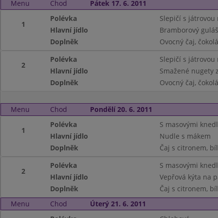
Menu
Chod
Pátek 17. 6. 2011
Polévka
Slepičí s játrovou 
1
Hlavní jídlo
Bramborový guláš
Doplněk
Ovocný čaj, čokol
Polévka
Slepičí s játrovou 
2
Hlavní jídlo
Smažené nugety z
Doplněk
Ovocný čaj, čokol
Menu
Chod
Pondělí 20. 6. 2011
Polévka
S masovými knedl
1
Hlavní jídlo
Nudle s mákem
Doplněk
Čaj s citronem, bí
Polévka
S masovými knedl
2
Hlavní jídlo
Vepřová kýta na 
Doplněk
Čaj s citronem, bí
Menu
Chod
Úterý 21. 6. 2011