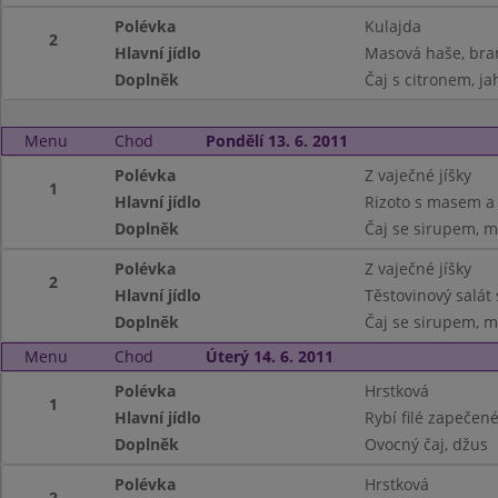
Polévka
Kulajda
2
Hlavní jídlo
Masová haše, br
Doplněk
Čaj s citronem, ja
Menu
Chod
Pondělí 13. 6. 2011
Polévka
Z vaječné jíšky
1
Hlavní jídlo
Rizoto s masem a
Doplněk
Čaj se sirupem, m
Polévka
Z vaječné jíšky
2
Hlavní jídlo
Těstovinový salát
Doplněk
Čaj se sirupem, m
Menu
Chod
Úterý 14. 6. 2011
Polévka
Hrstková
1
Hlavní jídlo
Rybí filé zapečen
Doplněk
Ovocný čaj, džus
Polévka
Hrstková
2