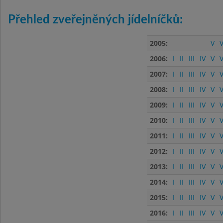
Přehled zveřejněných jídelníčků:
2005:
V
V
2006:
I
II
III
IV
V
V
2007:
I
II
III
IV
V
V
2008:
I
II
III
IV
V
V
2009:
I
II
III
IV
V
V
2010:
I
II
III
IV
V
V
2011:
I
II
III
IV
V
V
2012:
I
II
III
IV
V
V
2013:
I
II
III
IV
V
V
2014:
I
II
III
IV
V
V
2015:
I
II
III
IV
V
V
2016:
I
II
III
IV
V
V