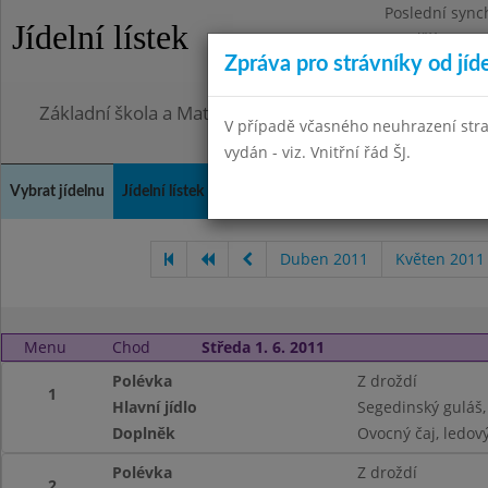
Poslední sync
Jídelní lístek
Pondělí 27.7.2
Zpráva pro strávníky od jíd
Omezení obje
Základní škola a Mateřská škola, Praha 4, Ohradní 49
V případě včasného neuhrazení str
vydán - viz. Vnitřní řád ŠJ.
Vybrat jídelnu
Jídelní lístek
Historie
Kontakty a informace
Doch
Duben 2011
Květen 2011
Menu
Chod
Středa 1. 6. 2011
Polévka
Z droždí
1
Hlavní jídlo
Segedinský guláš,
Doplněk
Ovocný čaj, ledový
Polévka
Z droždí
2