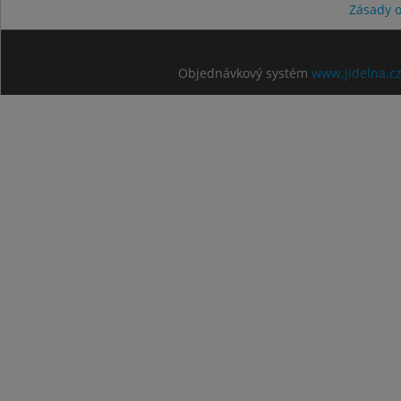
Zásady 
Objednávkový systém
www.jidelna.c