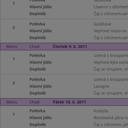
1
Hlavní jídlo
Lívance s džemem 
Doplněk
Čaj s citronem,va
Polévka
Gulášová
2
Hlavní jídlo
Vepřové maso na b
Doplněk
Čaj s citronem,va
Menu
Chod
Čtvrtek 9. 6. 2011
Polévka
Uzená s kroupam
1
Hlavní jídlo
Vepřová kýta peče
Doplněk
Čaj se sirupem, v
Polévka
Uzená s kroupam
2
Hlavní jídlo
Lasagne
Doplněk
Čaj se sirupem, v
Menu
Chod
Pátek 10. 6. 2011
Polévka
Kulajda
1
Hlavní jídlo
Restovaná játra na
Doplněk
Čaj s citronem, ja