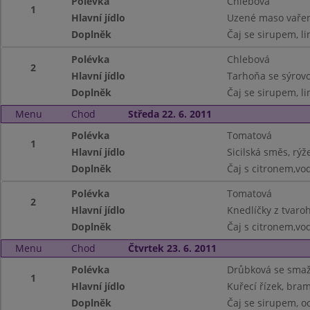
Polévka
Chlebová
1
Hlavní jídlo
Uzené maso vařen
Doplněk
Čaj se sirupem, l
Polévka
Chlebová
2
Hlavní jídlo
Tarhoňa se sýrov
Doplněk
Čaj se sirupem, l
Menu
Chod
Středa 22. 6. 2011
Polévka
Tomatová
1
Hlavní jídlo
Sicilská směs, rýž
Doplněk
Čaj s citronem,vo
Polévka
Tomatová
2
Hlavní jídlo
Knedlíčky z tvaro
Doplněk
Čaj s citronem,vo
Menu
Chod
Čtvrtek 23. 6. 2011
Polévka
Drůbková se sma
1
Hlavní jídlo
Kuřecí řízek, bra
Doplněk
Čaj se sirupem, o