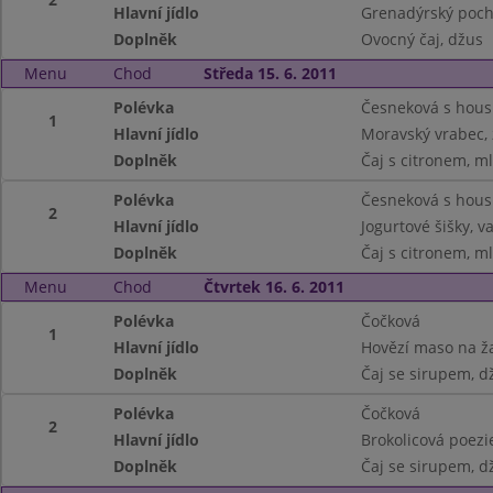
Hlavní jídlo
Grenadýrský poc
Doplněk
Ovocný čaj, džus
Menu
Chod
Středa 15. 6. 2011
Polévka
Česneková s hou
1
Hlavní jídlo
Moravský vrabec, 
Doplněk
Čaj s citronem, m
Polévka
Česneková s hou
2
Hlavní jídlo
Jogurtové šišky, 
Doplněk
Čaj s citronem, m
Menu
Chod
Čtvrtek 16. 6. 2011
Polévka
Čočková
1
Hlavní jídlo
Hovězí maso na ž
Doplněk
Čaj se sirupem, d
Polévka
Čočková
2
Hlavní jídlo
Brokolicová poezi
Doplněk
Čaj se sirupem, d