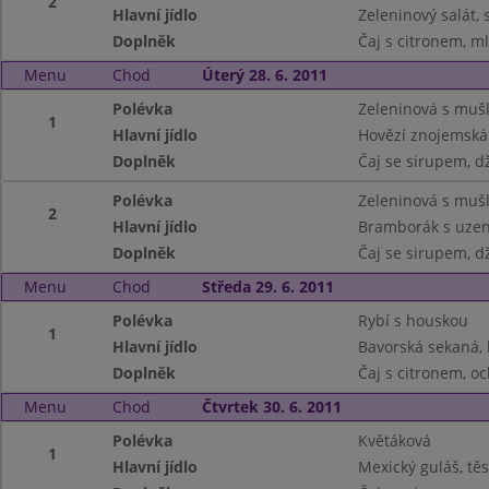
2
Hlavní jídlo
Zeleninový salát, 
Doplněk
Čaj s citronem, m
Menu
Chod
Úterý 28. 6. 2011
Polévka
Zeleninová s muš
1
Hlavní jídlo
Hovězí znojemská
Doplněk
Čaj se sirupem, d
Polévka
Zeleninová s muš
2
Hlavní jídlo
Bramborák s uze
Doplněk
Čaj se sirupem, d
Menu
Chod
Středa 29. 6. 2011
Polévka
Rybí s houskou
1
Hlavní jídlo
Bavorská sekaná, 
Doplněk
Čaj s citronem, o
Menu
Chod
Čtvrtek 30. 6. 2011
Polévka
Květáková
1
Hlavní jídlo
Mexický guláš, těs