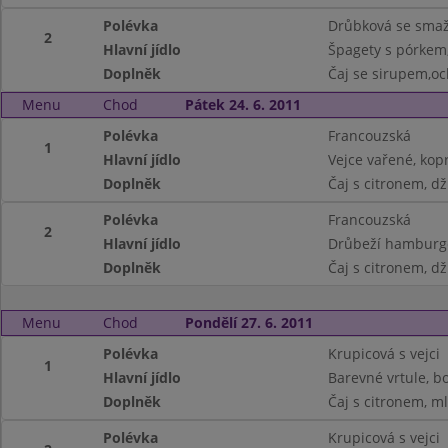
Polévka
Drůbková se sma
2
Hlavní jídlo
Špagety s pórkem
Doplněk
Čaj se sirupem,o
Menu
Chod
Pátek 24. 6. 2011
Polévka
Francouzská
1
Hlavní jídlo
Vejce vařené, kop
Doplněk
Čaj s citronem, d
Polévka
Francouzská
2
Hlavní jídlo
Drůbeží hamburge
Doplněk
Čaj s citronem, d
Menu
Chod
Pondělí 27. 6. 2011
Polévka
Krupicová s vejci
1
Hlavní jídlo
Barevné vrtule, 
Doplněk
Čaj s citronem, m
Polévka
Krupicová s vejci