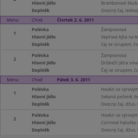
Hlavní jídlo
Bramborové škubá
Doplněk
Ovocný čaj, ledový
Menu
Chod
Čtvrtek 2. 6. 2011
Polévka
Žampionová
1
Hlavní jídlo
Vepřová kýta na k
Doplněk
čaj se sirupem, č
Polévka
Žampionová
2
Hlavní jídlo
Drůbeží játra sm
Doplněk
Čaj se sirupem, č
Menu
Chod
Pátek 3. 6. 2011
Polévka
Hovězí se sýrovým
1
Hlavní jídlo
Sekaná pečeně, 
Doplněk
Ovocný čaj, džus, 
Polévka
Hovězí se sýrovým
2
Hlavní jídlo
Cizrnové halušky s
Doplněk
Ovocný čaj, džus, 