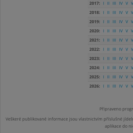
2017:
I
II
III
IV
V
V
2018:
I
II
III
IV
V
V
2019:
I
II
III
IV
V
V
2020:
I
II
III
IV
V
V
2021:
I
II
III
IV
V
V
2022:
I
II
III
IV
V
V
2023:
I
II
III
IV
V
V
2024:
I
II
III
IV
V
V
2025:
I
II
III
IV
V
V
2026:
I
II
III
IV
V
V
Připraveno progr
Veškeré publikované informace jsou vlastnictvím příslušné jídel
aplikace do n