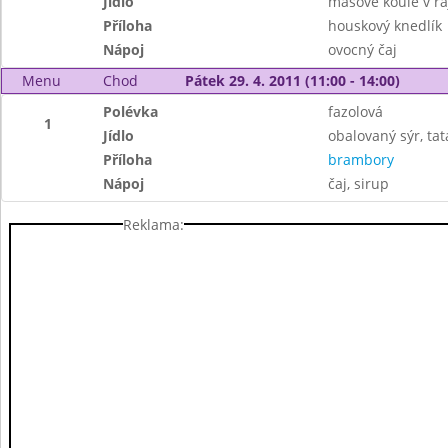
Jídlo
masové koule v r
Příloha
houskový knedlík
Nápoj
ovocný čaj
Menu
Chod
Pátek 29. 4. 2011 (11:00 - 14:00)
Polévka
fazolová
1
Jídlo
obalovaný sýr, ta
Příloha
brambory
Nápoj
čaj, sirup
Reklama: