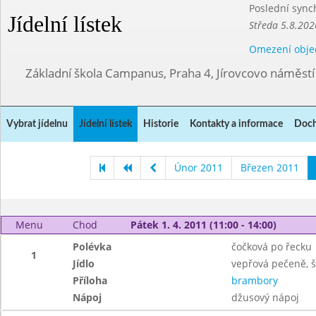
Poslední sync
Jídelní lístek
Středa 5.8.202
Omezení obje
Základní škola Campanus, Praha 4, Jírovcovo náměst
Vybrat jídelnu
Jídelní lístek
Historie
Kontakty a informace
Doch
Únor 2011
Březen 2011
Menu
Chod
Pátek 1. 4. 2011 (11:00 - 14:00)
Polévka
čočková po řecku
1
Jídlo
vepřová pečeně, 
Příloha
brambory
Nápoj
džusový nápoj