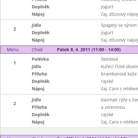
Doplněk
jogurt
Nápoj
čaj, džusový nápo
Jídlo
špagety se sýrem
2
Doplněk
jogurt
Nápoj
čaj, džusový nápo
Menu
Chod
Pátek 8. 4. 2011 (11:00 - 14:00)
Polévka
žemlová
1
Jídlo
kuřecí řízek obal
Příloha
bramborová kaše
Doplněk
rajské
Nápoj
čaj, Caro s mléke
Jídlo
basmati rýže s ž
2
Příloha
a zeleninou
Doplněk
rajské
Nápoj
čaj, Caro s mléke