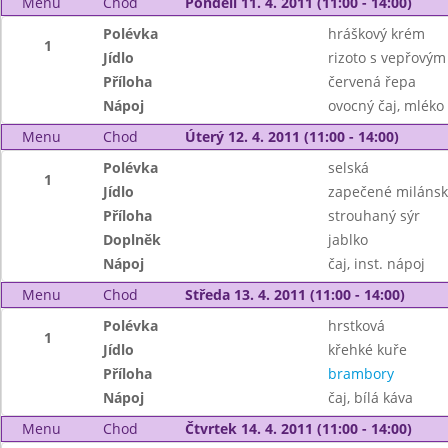
Menu
Chod
Pondělí 11. 4. 2011 (11:00 - 14:00)
Polévka
hráškový krém
1
Jídlo
rizoto s vepřový
Příloha
červená řepa
Nápoj
ovocný čaj, mléko
Menu
Chod
Úterý 12. 4. 2011 (11:00 - 14:00)
Polévka
selská
1
Jídlo
zapečené milánsk
Příloha
strouhaný sýr
Doplněk
jablko
Nápoj
čaj, inst. nápoj
Menu
Chod
Středa 13. 4. 2011 (11:00 - 14:00)
Polévka
hrstková
1
Jídlo
křehké kuře
Příloha
brambory
Nápoj
čaj, bílá káva
Menu
Chod
Čtvrtek 14. 4. 2011 (11:00 - 14:00)