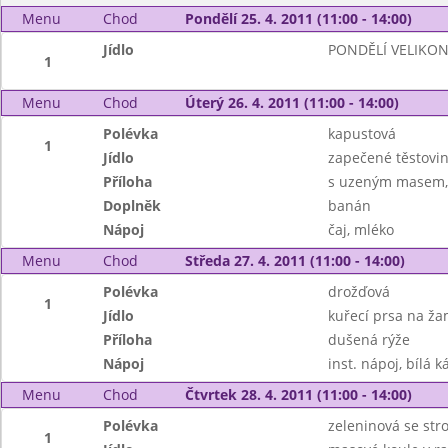
Menu
Chod
Pondělí 25. 4. 2011 (11:00 - 14:00)
Jídlo
PONDĚLÍ VELIKO
1
Menu
Chod
Úterý 26. 4. 2011 (11:00 - 14:00)
Polévka
kapustová
1
Jídlo
zapečené těstovi
Příloha
s uzeným masem, s
Doplněk
banán
Nápoj
čaj, mléko
Menu
Chod
Středa 27. 4. 2011 (11:00 - 14:00)
Polévka
drožďová
1
Jídlo
kuřecí prsa na ž
Příloha
dušená rýže
Nápoj
inst. nápoj, bílá k
Menu
Chod
Čtvrtek 28. 4. 2011 (11:00 - 14:00)
Polévka
zeleninová se st
1