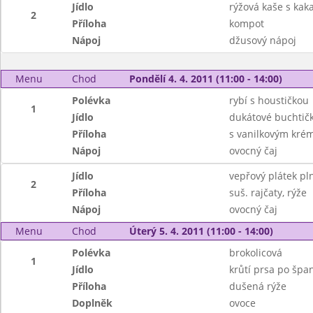
Jídlo
rýžová kaše s ka
2
Příloha
kompot
Nápoj
džusový nápoj
Menu
Chod
Pondělí 4. 4. 2011 (11:00 - 14:00)
Polévka
rybí s houstičkou
1
Jídlo
dukátové buchtič
Příloha
s vanilkovým kr
Nápoj
ovocný čaj
Jídlo
vepřový plátek pl
2
Příloha
suš. rajčaty, rýže
Nápoj
ovocný čaj
Menu
Chod
Úterý 5. 4. 2011 (11:00 - 14:00)
Polévka
brokolicová
1
Jídlo
krůtí prsa po špa
Příloha
dušená rýže
Doplněk
ovoce