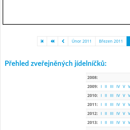
Únor 2011
Březen 2011
Přehled zveřejněných jídelníčků:
2008:
2009:
I
II
III
IV
V
V
2010:
I
II
III
IV
V
V
2011:
I
II
III
IV
V
V
2012:
I
II
III
IV
V
V
2013:
I
II
III
IV
V
V