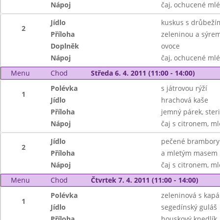
Nápoj
čaj, ochucené ml
Jídlo
kuskus s drůbež
2
Příloha
zeleninou a sýre
Doplněk
ovoce
Nápoj
čaj, ochucené ml
Menu
Chod
Středa 6. 4. 2011 (11:00 - 14:00)
Polévka
s játrovou rýží
1
Jídlo
hrachová kaše
Příloha
jemný párek, steri
Nápoj
čaj s citronem, m
Jídlo
pečené brambory 
2
Příloha
a mletým masem
Nápoj
čaj s citronem, m
Menu
Chod
Čtvrtek 7. 4. 2011 (11:00 - 14:00)
Polévka
zeleninová s kap
1
Jídlo
segedínský guláš
Příloha
houskový knedlík