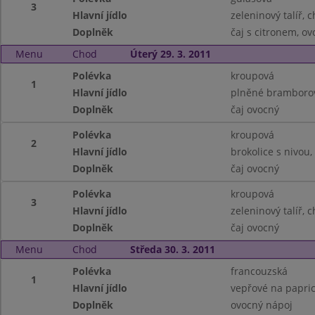
3
Hlavní jídlo
zeleninový talíř, 
Doplněk
čaj s citronem, ov
Menu
Chod
Úterý 29. 3. 2011
Polévka
kroupová
1
Hlavní jídlo
plněné bramborové
Doplněk
čaj ovocný
Polévka
kroupová
2
Hlavní jídlo
brokolice s nivou
Doplněk
čaj ovocný
Polévka
kroupová
3
Hlavní jídlo
zeleninový talíř, 
Doplněk
čaj ovocný
Menu
Chod
Středa 30. 3. 2011
Polévka
francouzská
1
Hlavní jídlo
vepřové na papric
Doplněk
ovocný nápoj