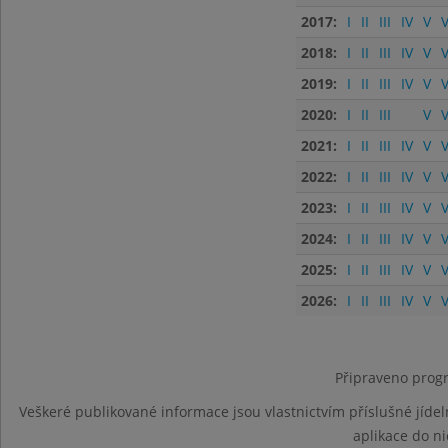
2017:
I
II
III
IV
V
V
2018:
I
II
III
IV
V
V
2019:
I
II
III
IV
V
V
2020:
I
II
III
V
V
2021:
I
II
III
IV
V
V
2022:
I
II
III
IV
V
V
2023:
I
II
III
IV
V
V
2024:
I
II
III
IV
V
V
2025:
I
II
III
IV
V
V
2026:
I
II
III
IV
V
V
Připraveno progr
Veškeré publikované informace jsou vlastnictvím příslušné jídel
aplikace do n