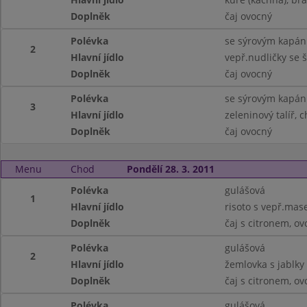
Doplněk
čaj ovocný
Polévka
se sýrovým kapá
2
Hlavní jídlo
vepř.nudličky se 
Doplněk
čaj ovocný
Polévka
se sýrovým kapá
3
Hlavní jídlo
zeleninový talíř, 
Doplněk
čaj ovocný
Menu
Chod
Pondělí 28. 3. 2011
Polévka
gulášová
1
Hlavní jídlo
risoto s vepř.mas
Doplněk
čaj s citronem, ov
Polévka
gulášová
2
Hlavní jídlo
žemlovka s jablky
Doplněk
čaj s citronem, ov
Polévka
gulášová