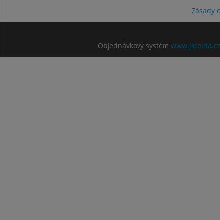
Zásady 
Objednávkový systém
www.jidelna.c