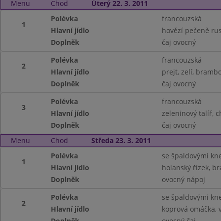
Menu
Chod
Úterý 22. 3. 2011
Polévka
francouzská
1
Hlavní jídlo
hovězí pečeně rus
Doplněk
čaj ovocný
Polévka
francouzská
2
Hlavní jídlo
prejt, zelí, bramb
Doplněk
čaj ovocný
Polévka
francouzská
3
Hlavní jídlo
zeleninový talíř, 
Doplněk
čaj ovocný
Menu
Chod
Středa 23. 3. 2011
Polévka
se špaldovými kne
1
Hlavní jídlo
holanský řízek, b
Doplněk
ovocný nápoj
Polévka
se špaldovými kne
2
Hlavní jídlo
koprová omáčka, v
Doplněk
ovocný čaj