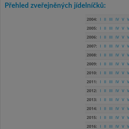
Přehled zveřejněných jídelníčků:
2004:
I
II
III
IV
V
V
2005:
I
II
III
IV
V
V
2006:
I
II
III
IV
V
V
2007:
I
II
III
IV
V
V
2008:
I
II
III
IV
V
V
2009:
I
II
III
IV
V
V
2010:
I
II
III
IV
V
V
2011:
I
II
III
IV
V
V
2012:
I
II
III
IV
V
V
2013:
I
II
III
IV
V
V
2014:
I
II
III
IV
V
V
2015:
I
II
III
IV
V
V
2016:
I
II
III
IV
V
V