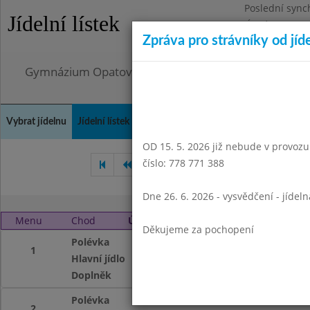
Poslední sync
Jídelní lístek
Úterý 4.8.2026
Zpráva pro strávníky od jíd
Omezení obje
Gymnázium Opatov, Praha 4, Konstantinova 1500
Vybrat jídelnu
Jídelní lístek
Historie
Kontakty a informace
Doch
OD 15. 5. 2026 již nebude v provozu t
číslo: 778 771 388
Leden 2011
Únor 2011
Dne 26. 6. 2026 - vysvědčení - jídel
Menu
Chod
Úterý 1. 3. 2011
Děkujeme za pochopení
Polévka
těstovinová
1
Hlavní jídlo
poděbradské maso
Doplněk
čaj se sirupem
Polévka
těstovinová
2