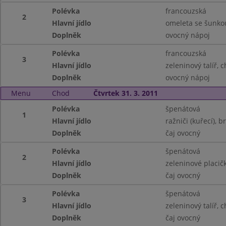
Polévka
francouzská
2
Hlavní jídlo
omeleta se šunko
Doplněk
ovocný nápoj
Polévka
francouzská
3
Hlavní jídlo
zeleninový talíř, 
Doplněk
ovocný nápoj
Menu
Chod
Čtvrtek 31. 3. 2011
Polévka
špenátová
1
Hlavní jídlo
ražniči (kuřecí), 
Doplněk
čaj ovocný
Polévka
špenátová
2
Hlavní jídlo
zeleninové placič
Doplněk
čaj ovocný
Polévka
špenátová
3
Hlavní jídlo
zeleninový talíř, 
Doplněk
čaj ovocný