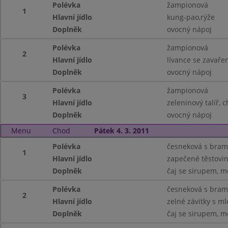
Polévka
žampionová
1
Hlavní jídlo
kung-pao,rýže
Doplněk
ovocný nápoj
Polévka
žampionová
2
Hlavní jídlo
lívance se zavaře
Doplněk
ovocný nápoj
Polévka
žampionová
3
Hlavní jídlo
zeleninový talíř, 
Doplněk
ovocný nápoj
Menu
Chod
Pátek 4. 3. 2011
Polévka
česneková s bra
1
Hlavní jídlo
zapečené těstovin
Doplněk
čaj se sirupem, m
Polévka
česneková s bra
2
Hlavní jídlo
zelné závitky s 
Doplněk
čaj se sirupem, m