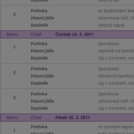
Polévka
se špaldovými kne
3
Hlavní jídlo
zeleninový talíř, 
Doplněk
ovocný nápoj
Menu
Chod
Čtvrtek 24. 3. 2011
Polévka
špenátová
1
Hlavní jídlo
vepřové na kmíně,
Doplněk
čaj s citronem, m
Polévka
špenátová
2
Hlavní jídlo
obložený hamburg
Doplněk
čaj s citronem, m
Polévka
špenátová
3
Hlavní jídlo
zeleninový talíř, 
Doplněk
čaj s citronem, m
Menu
Chod
Pátek 25. 3. 2011
Polévka
se sýrovým kapá
1
Hlavní jídlo
kuře (kachna), bra