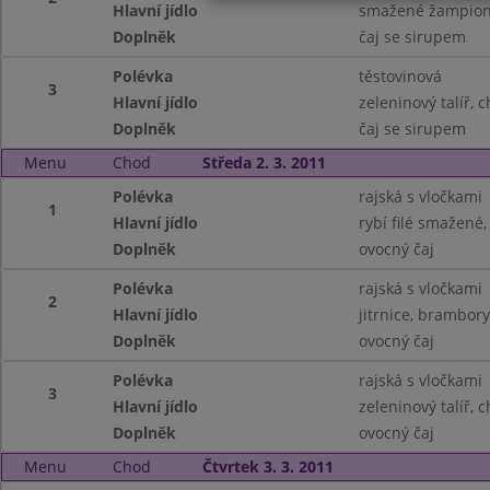
Hlavní jídlo
smažené žampiony
Doplněk
čaj se sirupem
Polévka
těstovinová
3
Hlavní jídlo
zeleninový talíř, 
Doplněk
čaj se sirupem
Menu
Chod
Středa 2. 3. 2011
Polévka
rajská s vločkami
1
Hlavní jídlo
rybí filé smažené
Doplněk
ovocný čaj
Polévka
rajská s vločkami
2
Hlavní jídlo
jitrnice, brambory
Doplněk
ovocný čaj
Polévka
rajská s vločkami
3
Hlavní jídlo
zeleninový talíř, 
Doplněk
ovocný čaj
Menu
Chod
Čtvrtek 3. 3. 2011