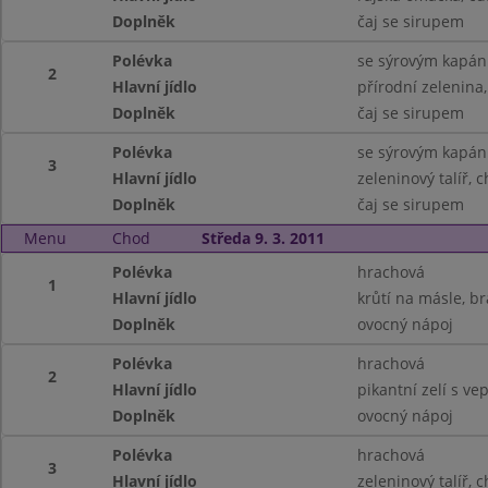
Doplněk
čaj se sirupem
Polévka
se sýrovým kapá
2
Hlavní jídlo
přírodní zelenina
Doplněk
čaj se sirupem
Polévka
se sýrovým kapá
3
Hlavní jídlo
zeleninový talíř, 
Doplněk
čaj se sirupem
Menu
Chod
Středa 9. 3. 2011
Polévka
hrachová
1
Hlavní jídlo
krůtí na másle, b
Doplněk
ovocný nápoj
Polévka
hrachová
2
Hlavní jídlo
pikantní zelí s ve
Doplněk
ovocný nápoj
Polévka
hrachová
3
Hlavní jídlo
zeleninový talíř, 