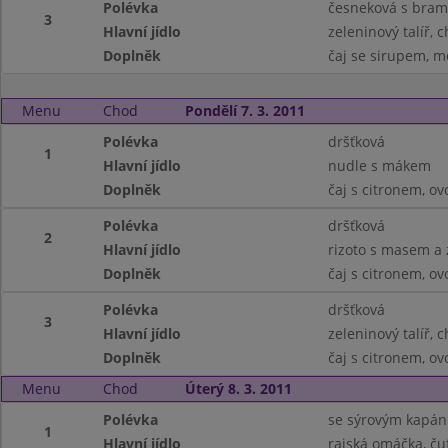
Polévka
česneková s bra
3
Hlavní jídlo
zeleninový talíř, 
Doplněk
čaj se sirupem, m
Menu
Chod
Pondělí 7. 3. 2011
Polévka
dršťková
1
Hlavní jídlo
nudle s mákem
Doplněk
čaj s citronem, ov
Polévka
dršťková
2
Hlavní jídlo
rizoto s masem a 
Doplněk
čaj s citronem, ov
Polévka
dršťková
3
Hlavní jídlo
zeleninový talíř, 
Doplněk
čaj s citronem, ov
Menu
Chod
Úterý 8. 3. 2011
Polévka
se sýrovým kapá
1
Hlavní jídlo
rajská omáčka, čuf