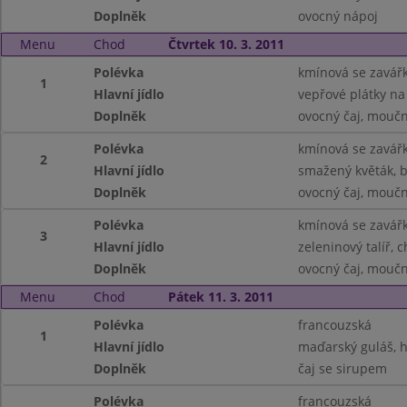
Doplněk
ovocný nápoj
Menu
Chod
Čtvrtek 10. 3. 2011
Polévka
kmínová se zavář
1
Hlavní jídlo
vepřové plátky na
Doplněk
ovocný čaj, moučn
Polévka
kmínová se zavář
2
Hlavní jídlo
smažený květák, 
Doplněk
ovocný čaj, moučn
Polévka
kmínová se zavář
3
Hlavní jídlo
zeleninový talíř, 
Doplněk
ovocný čaj, moučn
Menu
Chod
Pátek 11. 3. 2011
Polévka
francouzská
1
Hlavní jídlo
maďarský guláš, h
Doplněk
čaj se sirupem
Polévka
francouzská