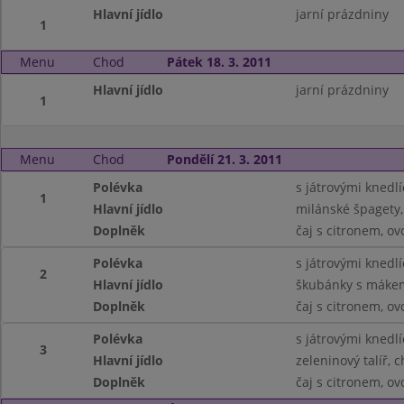
Hlavní jídlo
jarní prázdniny
1
Menu
Chod
Pátek 18. 3. 2011
Hlavní jídlo
jarní prázdniny
1
Menu
Chod
Pondělí 21. 3. 2011
Polévka
s játrovými knedlí
1
Hlavní jídlo
milánské špagety,
Doplněk
čaj s citronem, ov
Polévka
s játrovými knedlí
2
Hlavní jídlo
škubánky s máke
Doplněk
čaj s citronem, ov
Polévka
s játrovými knedlí
3
Hlavní jídlo
zeleninový talíř, 
Doplněk
čaj s citronem, ov