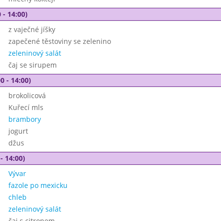
 - 14:00)
z vaječné jíšky
zapečené těstoviny se zelenino
zeleninový salát
čaj se sirupem
0 - 14:00)
brokolicová
Kuřecí mls
brambory
jogurt
džus
- 14:00)
Vývar
fazole po mexicku
chleb
zeleninový salát
čaj s citronem