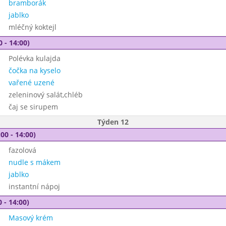
bramborák
jablko
mléčný koktejl
0 - 14:00)
Polévka kulajda
čočka na kyselo
vařené uzené
zeleninový salát,chléb
čaj se sirupem
Týden 12
00 - 14:00)
fazolová
nudle s mákem
jablko
instantní nápoj
 - 14:00)
Masový krém