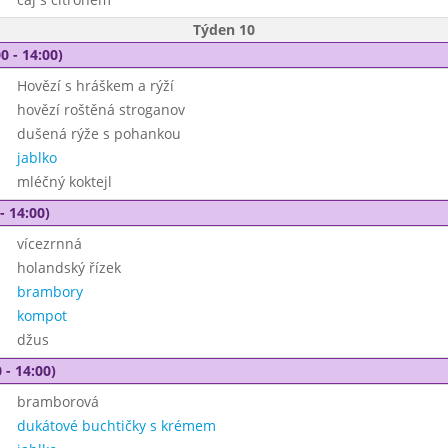
Týden 10
0 - 14:00)
Hovězí s hráškem a rýží
hovězí roštěná stroganov
dušená rýže s pohankou
jablko
mléčný koktejl
- 14:00)
vícezrnná
holandský řízek
brambory
kompot
džus
 - 14:00)
bramborová
dukátové buchtičky s krémem