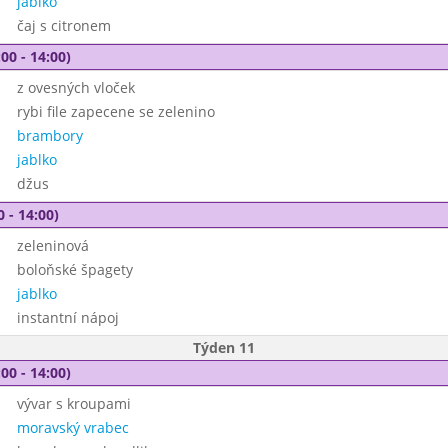
jablko
čaj s citronem
00 - 14:00)
z ovesných vloček
rybi file zapecene se zelenino
brambory
jablko
džus
0 - 14:00)
zeleninová
boloňské špagety
jablko
instantní nápoj
Týden 11
00 - 14:00)
vývar s kroupami
moravský vrabec