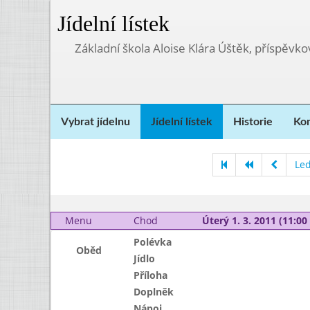
Jídelní lístek
Základní škola Aloise Klára Úštěk, příspěvk
Vybrat jídelnu
Jídelní lístek
Historie
Kon
Le
Menu
Chod
Úterý 1. 3. 2011 (11:00 
Polévka
Oběd
Jídlo
Příloha
Doplněk
Nápoj