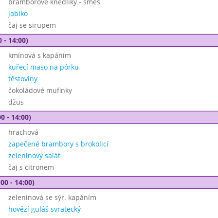
bramborove knedliky - smes
jablko
čaj se sirupem
 - 14:00)
kmínová s kapáním
kuřecí maso na pórku
těstoviny
čokoládové mufinky
džus
0 - 14:00)
hrachová
zapečené brambory s brokolicí
zeleninový salát
čaj s citronem
00 - 14:00)
zeleninová se sýr. kapáním
hovězí guláš svratecký