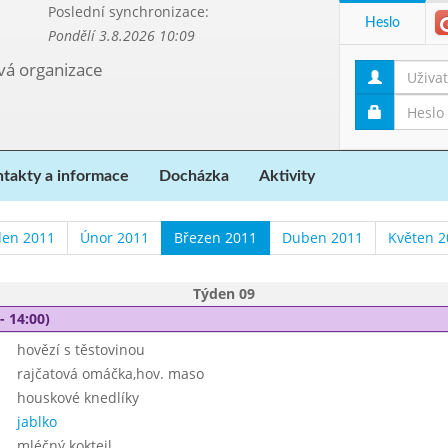
Poslední synchronizace:
Heslo
Pondělí 3.8.2026 10:09
ová organizace
takty a informace
Docházka
Aktivity
den 2011
Únor 2011
Březen 2011
Duben 2011
Květen 2
Týden 09
- 14:00)
hovězí s těstovinou
rajčatová omáčka,hov. maso
houskové knedlíky
jablko
mléčný koktejl