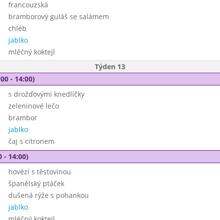
francouzská
bramborový guláš se salámem
chléb
jablko
mléčný koktejl
Týden 13
00 - 14:00)
s drožďovými knedlíčky
zeleninové lečo
brambor
jablko
čaj s citronem
 - 14:00)
hovězí s těstovinou
španělský ptáček
dušená rýže s pohankou
jablko
mléčný koktejl