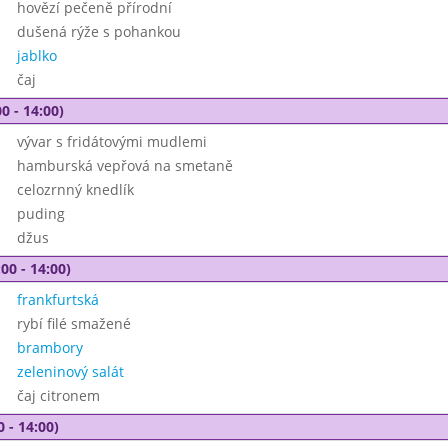
hovězí pečeně přírodní
dušená rýže s pohankou
jablko
čaj
0 - 14:00)
vývar s fridátovými mudlemi
hamburská vepřová na smetaně
celozrnný knedlík
puding
džus
00 - 14:00)
frankfurtská
rybí filé smažené
brambory
zeleninový salát
čaj citronem
0 - 14:00)