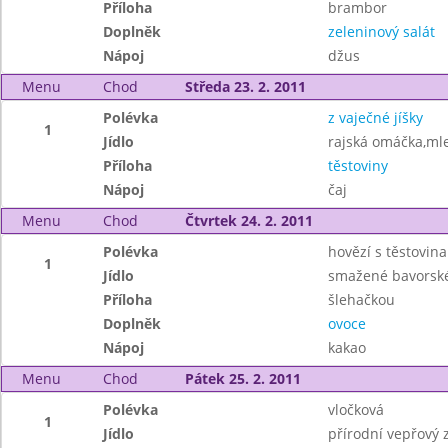
Příloha
brambor
Doplněk
zeleninový salát
Nápoj
džus
Menu
Chod
Středa 23. 2. 2011
Polévka
z vaječné jíšky
1
Jídlo
rajská omáčka,ml
Příloha
těstoviny
Nápoj
čaj
Menu
Chod
Čtvrtek 24. 2. 2011
Polévka
hovězí s těstovin
1
Jídlo
smažené bavorské
Příloha
šlehačkou
Doplněk
ovoce
Nápoj
kakao
Menu
Chod
Pátek 25. 2. 2011
Polévka
vločková
1
Jídlo
přírodní vepřový 