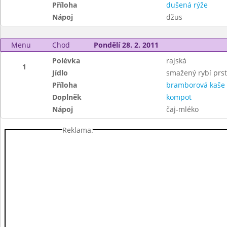
Příloha
dušená rýže
Nápoj
džus
Menu
Chod
Pondělí 28. 2. 2011
Polévka
rajská
1
Jídlo
smažený rybí prst
Příloha
bramborová kaše
Doplněk
kompot
Nápoj
čaj-mléko
Reklama: