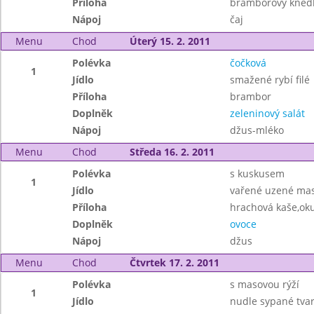
Příloha
bramborový knedl
Nápoj
čaj
Menu
Chod
Úterý 15. 2. 2011
Polévka
čočková
1
Jídlo
smažené rybí filé
Příloha
brambor
Doplněk
zeleninový salát
Nápoj
džus-mléko
Menu
Chod
Středa 16. 2. 2011
Polévka
s kuskusem
1
Jídlo
vařené uzené mas
Příloha
hrachová kaše,ok
Doplněk
ovoce
Nápoj
džus
Menu
Chod
Čtvrtek 17. 2. 2011
Polévka
s masovou rýží
1
Jídlo
nudle sypané tv