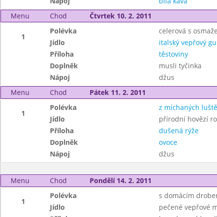
Nápoj
bílá káva
Menu
Chod
Čtvrtek 10. 2. 2011
Polévka
celerová s osmaž
1
Jídlo
italský vepřový gu
Příloha
těstoviny
Doplněk
musli tyčinka
Nápoj
džus
Menu
Chod
Pátek 11. 2. 2011
Polévka
z míchaných lušt
1
Jídlo
přírodní hovězí ro
Příloha
dušená rýže
Doplněk
ovoce
Nápoj
džus
Menu
Chod
Pondělí 14. 2. 2011
Polévka
s domácím drobe
1
Jídlo
pečené vepřové m