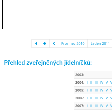
Prosinec 2010
Leden 2011
Přehled zveřejněných jídelníčků:
2003:
2004:
I
II
III
IV
V
V
2005:
I
II
III
IV
V
V
2006:
I
II
III
IV
V
V
2007:
I
II
III
IV
V
V