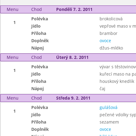
Menu
Chod
Pondělí 7. 2. 2011
Polévka
brokolicová
1
Jídlo
vepřové maso v m
Příloha
brambor
Doplněk
ovoce
Nápoj
džus-mléko
Menu
Chod
Úterý 8. 2. 2011
Polévka
vývar s těstovinov
1
Jídlo
kuřecí maso na p
Příloha
houskový knedlík
Nápoj
čaj
Menu
Chod
Středa 9. 2. 2011
Polévka
gulášová
1
Jídlo
pečené vdolky s
Příloha
sezamem
Doplněk
ovoce