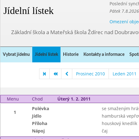
Poslední sync
Jídelní lístek
Pátek 7.8.2026
Omezení obje
Základní škola a Mateřská škola Ždírec nad Doubravo
Vybrat jídelnu
Jídelní lístek
Historie
Kontakty a informace
Spot
Prosinec 2010
Leden 2011
Menu
Chod
Úterý 1. 2. 2011
Polévka
se smaženým hr
1
Jídlo
hamburská vepřov
Příloha
houskový knedlík
Nápoj
čaj