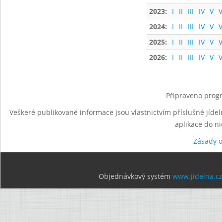
2023:
I
II
III
IV
V
V
2024:
I
II
III
IV
V
V
2025:
I
II
III
IV
V
V
2026:
I
II
III
IV
V
V
Připraveno progr
Veškeré publikované informace jsou vlastnictvím příslušné jídel
aplikace do n
Zásady 
Objednávkový systém
www.jidelna.c