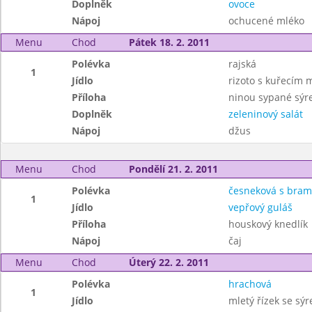
Doplněk
ovoce
Nápoj
ochucené mléko
Menu
Chod
Pátek 18. 2. 2011
Polévka
rajská
1
Jídlo
rizoto s kuřecím 
Příloha
ninou sypané sý
Doplněk
zeleninový salát
Nápoj
džus
Menu
Chod
Pondělí 21. 2. 2011
Polévka
česneková s bra
1
Jídlo
vepřový guláš
Příloha
houskový knedlík
Nápoj
čaj
Menu
Chod
Úterý 22. 2. 2011
Polévka
hrachová
1
Jídlo
mletý řízek se sý