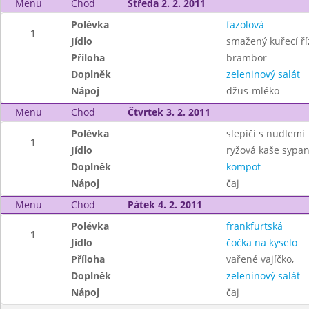
Menu
Chod
Středa 2. 2. 2011
Polévka
fazolová
1
Jídlo
smažený kuřecí ří
Příloha
brambor
Doplněk
zeleninový salát
Nápoj
džus-mléko
Menu
Chod
Čtvrtek 3. 2. 2011
Polévka
slepičí s nudlemi
1
Jídlo
ryžová kaše sypan
Doplněk
kompot
Nápoj
čaj
Menu
Chod
Pátek 4. 2. 2011
Polévka
frankfurtská
1
Jídlo
čočka na kyselo
Příloha
vařené vajíčko,
Doplněk
zeleninový salát
Nápoj
čaj