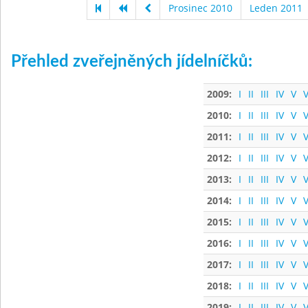
Prosinec 2010
Leden 2011
Přehled zveřejněných jídelníčků:
2009:
I
II
III
IV
V
V
2010:
I
II
III
IV
V
V
2011:
I
II
III
IV
V
V
2012:
I
II
III
IV
V
V
2013:
I
II
III
IV
V
V
2014:
I
II
III
IV
V
V
2015:
I
II
III
IV
V
V
2016:
I
II
III
IV
V
V
2017:
I
II
III
IV
V
V
2018:
I
II
III
IV
V
V
2019:
I
II
III
IV
V
V