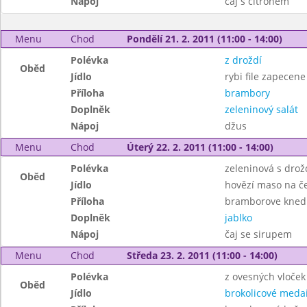
Nápoj
čaj s citronem
Menu
Chod
Pondělí 21. 2. 2011 (11:00 - 14:00)
Polévka
z droždí
Oběd
Jídlo
rybi file zapecene
Příloha
brambory
Doplněk
zeleninový salát
Nápoj
džus
Menu
Chod
Úterý 22. 2. 2011 (11:00 - 14:00)
Polévka
zeleninová s drož
Oběd
Jídlo
hovězí maso na č
Příloha
bramborove knedl
Doplněk
jablko
Nápoj
čaj se sirupem
Menu
Chod
Středa 23. 2. 2011 (11:00 - 14:00)
Polévka
z ovesných vloček
Oběd
Jídlo
brokolicové medai