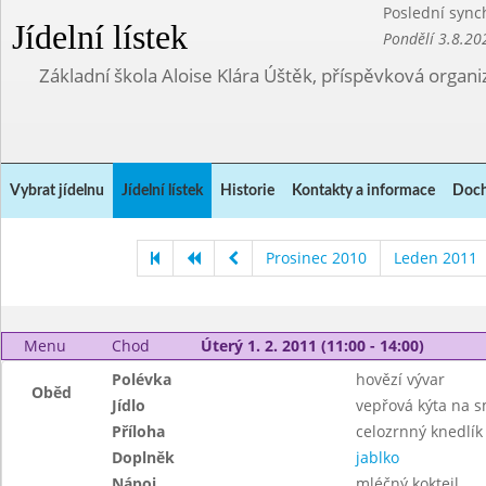
Poslední sync
Jídelní lístek
Pondělí 3.8.20
Základní škola Aloise Klára Úštěk, příspěvková organi
Vybrat jídelnu
Jídelní lístek
Historie
Kontakty a informace
Doch
Prosinec 2010
Leden 2011
Menu
Chod
Úterý 1. 2. 2011 (11:00 - 14:00)
Polévka
hovězí vývar
Oběd
Jídlo
vepřová kýta na 
Příloha
celozrnný knedlík
Doplněk
jablko
Nápoj
mléčný koktejl