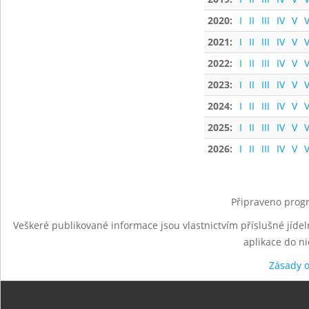
2020:
I
II
III
IV
V
V
2021:
I
II
III
IV
V
V
2022:
I
II
III
IV
V
V
2023:
I
II
III
IV
V
V
2024:
I
II
III
IV
V
V
2025:
I
II
III
IV
V
V
2026:
I
II
III
IV
V
V
Připraveno progr
Veškeré publikované informace jsou vlastnictvím příslušné jídel
aplikace do n
Zásady 