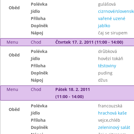
Polévka
gulášová
Oběd
Jídlo
cizrnové/slovensk
Příloha
vařené uzené
Doplněk
jablko
Nápoj
čaj se sirupem
Menu
Chod
Čtvrtek 17. 2. 2011 (11:00 - 14:00)
Polévka
drůbková
Oběd
Jídlo
hovězí tokáň
Příloha
těstoviny
Doplněk
puding
Nápoj
džus
Menu
Chod
Pátek 18. 2. 2011
(11:00 - 14:00)
Polévka
francouzská
Oběd
Jídlo
hrachová kaše
Příloha
vejce,chléb
Doplněk
zeleninový salát