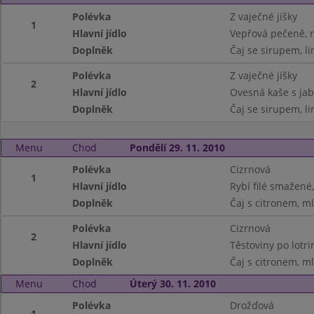
Polévka
Z vaječné jíšky
1
Hlavní jídlo
Vepřová pečeně, r
Doplněk
Čaj se sirupem, l
Polévka
Z vaječné jíšky
2
Hlavní jídlo
Ovesná kaše s jabl
Doplněk
Čaj se sirupem, l
Menu
Chod
Pondělí 29. 11. 2010
Polévka
Cizrnová
1
Hlavní jídlo
Rybí filé smažené
Doplněk
Čaj s citronem, m
Polévka
Cizrnová
2
Hlavní jídlo
Těstoviny po lotri
Doplněk
Čaj s citronem, m
Menu
Chod
Úterý 30. 11. 2010
Polévka
Drožďová
1