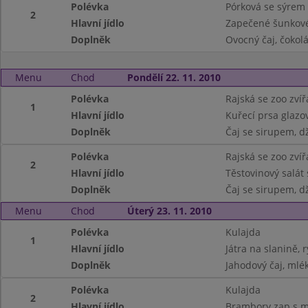
Polévka
Pórková se sýrem
2
Hlavní jídlo
Zapečené šunkové 
Doplněk
Ovocný čaj, čokol
Menu
Chod
Pondělí 22. 11. 2010
Polévka
Rajská se zoo zvíř
1
Hlavní jídlo
Kuřecí prsa glaz
Doplněk
Čaj se sirupem, d
Polévka
Rajská se zoo zvíř
2
Hlavní jídlo
Těstovinový salát
Doplněk
Čaj se sirupem, d
Menu
Chod
Úterý 23. 11. 2010
Polévka
Kulajda
1
Hlavní jídlo
Játra na slanině, 
Doplněk
Jahodový čaj, mlé
Polévka
Kulajda
2
Hlavní jídlo
Brambory zap.s m