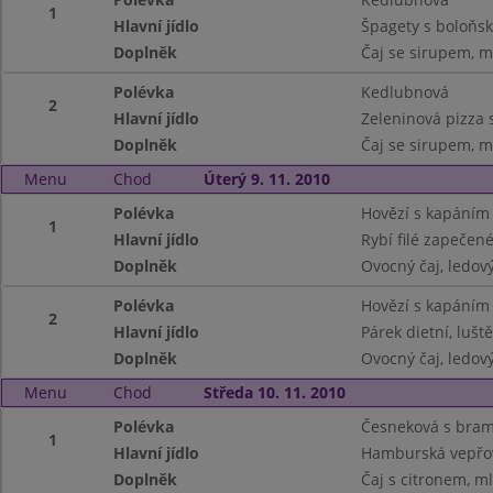
1
Hlavní jídlo
Špagety s boloňs
Doplněk
Čaj se sirupem, m
Polévka
Kedlubnová
2
Hlavní jídlo
Zeleninová pizza
Doplněk
Čaj se sirupem, m
Menu
Chod
Úterý 9. 11. 2010
Polévka
Hovězí s kapáním
1
Hlavní jídlo
Rybí filé zapečen
Doplněk
Ovocný čaj, ledový 
Polévka
Hovězí s kapáním
2
Hlavní jídlo
Párek dietní, lušt
Doplněk
Ovocný čaj, ledový 
Menu
Chod
Středa 10. 11. 2010
Polévka
Česneková s bra
1
Hlavní jídlo
Hamburská vepřov
Doplněk
Čaj s citronem, m