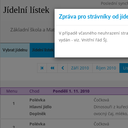
Poslední sync
Jídelní lístek
Pondělí 27.7.2
Zpráva pro strávníky od jíd
Omezení obje
Základní škola a Mateřská škola, Praha 4, Ohradní 49
V případě včasného neuhrazení str
vydán - viz. Vnitřní řád ŠJ.
Vybrat jídelnu
Jídelní lístek
Historie
Kontakty a informace
Doch
Září 2010
Říjen 2010
Li
Menu
Chod
Pondělí 1. 11. 2010
Polévka
Čočková
1
Hlavní jídlo
Dinosouři z kuře
Doplněk
ovocný čaj, mléko
Polévka
Čočková
2