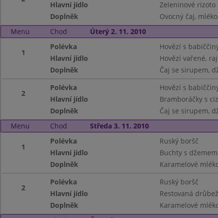
Hlavní jídlo
Zeleninové rizoto
Doplněk
Ovocný čaj, mléko
Menu
Chod
Úterý 2. 11. 2010
Polévka
Hovězí s babičči
1
Hlavní jídlo
Hovězí vařené, ra
Doplněk
Čaj se sirupem, d
Polévka
Hovězí s babičči
2
Hlavní jídlo
Bramboráčky s ciz
Doplněk
Čaj se sirupem, d
Menu
Chod
Středa 3. 11. 2010
Polévka
Ruský boršč
1
Hlavní jídlo
Buchty s džemem
Doplněk
Karamelové mléko
Polévka
Ruský boršč
2
Hlavní jídlo
Restovaná drůbeží
Doplněk
Karamelové mléko