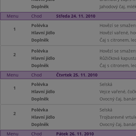
Doplněk
Jahodový čaj, mlé
Menu
Chod
Středa 24. 11. 2010
Polévka
Hovězí se smaže
1
Hlavní jídlo
Hovězí vařené, h
Doplněk
Čaj s citronem, le
Polévka
Hovězí se smaže
2
Hlavní jídlo
Růžičková kapust
Doplněk
Čaj s citronem, le
Menu
Chod
Čtvrtek 25. 11. 2010
Polévka
Selská
1
Hlavní jídlo
Vejce vařené, čoč
Doplněk
Ovocný čaj, baná
Polévka
Selská
2
Hlavní jídlo
Trojbarevné vrtul
Doplněk
Ovocný čaj, baná
Menu
Chod
Pátek 26. 11. 2010