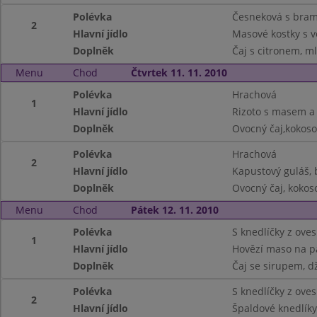
Polévka
Česneková s bra
2
Hlavní jídlo
Masové kostky s v
Doplněk
Čaj s citronem, m
Menu
Chod
Čtvrtek 11. 11. 2010
Polévka
Hrachová
1
Hlavní jídlo
Rizoto s masem a
Doplněk
Ovocný čaj,kokos
Polévka
Hrachová
2
Hlavní jídlo
Kapustový guláš,
Doplněk
Ovocný čaj, koko
Menu
Chod
Pátek 12. 11. 2010
Polévka
S knedlíčky z ove
1
Hlavní jídlo
Hovězí maso na p
Doplněk
Čaj se sirupem, d
Polévka
S knedlíčky z ove
2
Hlavní jídlo
Špaldové knedlíky 