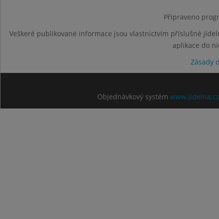
Připraveno progr
Veškeré publikované informace jsou vlastnictvím příslušné jídel
aplikace do n
Zásady 
Objednávkový systém
www.jidelna.c