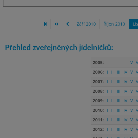
Září 2010
Říjen 2010
Li
Přehled zveřejněných jídelníčků:
2005:
V
V
2006:
I
II
III
IV
V
V
2007:
I
II
III
IV
V
V
2008:
I
II
III
IV
V
V
2009:
I
II
III
IV
V
V
2010:
I
II
III
IV
V
V
2011:
I
II
III
IV
V
V
2012:
I
II
III
IV
V
V