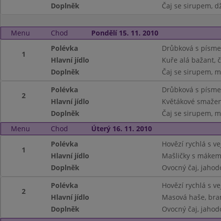
Doplněk
Čaj se sirupem, d
Menu
Chod
Pondělí 15. 11. 2010
Polévka
Drůbková s písm
1
Hlavní jídlo
Kuře alá bažant, 
Doplněk
Čaj se sirupem, m
Polévka
Drůbková s písm
2
Hlavní jídlo
Květákové smažen
Doplněk
Čaj se sirupem, m
Menu
Chod
Úterý 16. 11. 2010
Polévka
Hovězí rychlá s ve
1
Hlavní jídlo
Mašličky s máke
Doplněk
Ovocný čaj, jahod
Polévka
Hovězí rychlá s v
2
Hlavní jídlo
Masová haše, br
Doplněk
Ovocný čaj, jahod