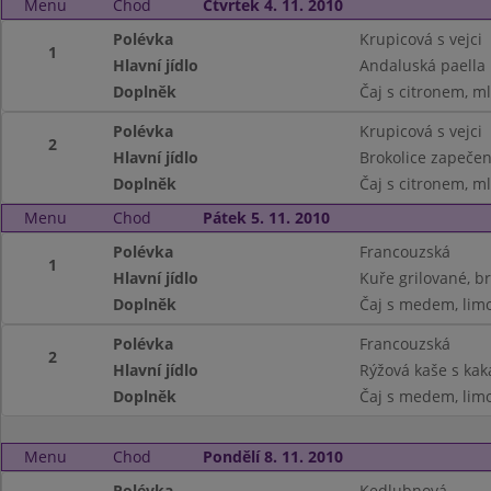
Menu
Chod
Čtvrtek 4. 11. 2010
Polévka
Krupicová s vejci
1
Hlavní jídlo
Andaluská paella
Doplněk
Čaj s citronem, ml
Polévka
Krupicová s vejci
2
Hlavní jídlo
Brokolice zapečen
Doplněk
Čaj s citronem, ml
Menu
Chod
Pátek 5. 11. 2010
Polévka
Francouzská
1
Hlavní jídlo
Kuře grilované, 
Doplněk
Čaj s medem, limo
Polévka
Francouzská
2
Hlavní jídlo
Rýžová kaše s ka
Doplněk
Čaj s medem, limo
Menu
Chod
Pondělí 8. 11. 2010
Polévka
Kedlubnová