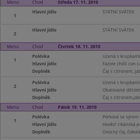
Menu
Chod
Středa 17. 11. 2010
Hlavní jídlo
STÁTNÍ SVÁTEK
1
Hlavní jídlo
STÁTNÍ SVÁTEK
2
Menu
Chod
Čtvrtek 18. 11. 2010
Polévka
Uzená s krupkami
1
Hlavní jídlo
Fazole chilli con 
Doplněk
Čaj s citronem, j
Polévka
Uzená s krupkami
2
Hlavní jídlo
Obalované dětské
Doplněk
Čaj s citronem,ja
Menu
Chod
Pátek 19. 11. 2010
Polévka
Pórková se sýrem
1
Hlavní jídlo
Hovězí cikánská p
Doplněk
Ovocný čaj, čokol