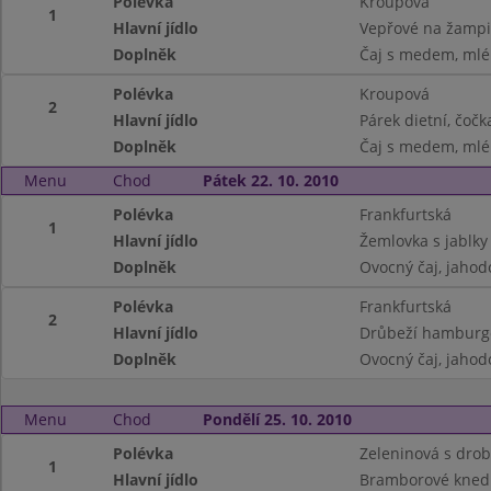
Polévka
Kroupová
1
Hlavní jídlo
Vepřové na žampi
Doplněk
Čaj s medem, mlék
Polévka
Kroupová
2
Hlavní jídlo
Párek dietní, čočk
Doplněk
Čaj s medem, mlék
Menu
Chod
Pátek 22. 10. 2010
Polévka
Frankfurtská
1
Hlavní jídlo
Žemlovka s jablky
Doplněk
Ovocný čaj, jahodo
Polévka
Frankfurtská
2
Hlavní jídlo
Drůbeží hamburge
Doplněk
Ovocný čaj, jahodo
Menu
Chod
Pondělí 25. 10. 2010
Polévka
Zeleninová s dro
1
Hlavní jídlo
Bramborové knedlí