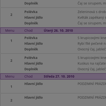
Doplněk
Čaj se sirupem, m
Polévka
Zeleninová s dro
2
Hlavní jídlo
Květák zapékaný 
Doplněk
Čaj se sirupem, m
Menu
Chod
Úterý 26. 10. 2010
Polévka
S krupicovými kne
1
Hlavní jídlo
Rybí filé pečené 
Doplněk
Ovocný čaj, jable
Polévka
S krupicovými kne
2
Hlavní jídlo
Kuskus na rajčatec
Doplněk
Ovocný čaj, jable
Menu
Chod
Středa 27. 10. 2010
Hlavní jídlo
PODZIMNÍ PRÁZD
1
Hlavní jídlo
PODZIMNÍ PRÁZD
2