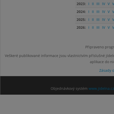
2023:
I
II
III
IV
V
V
2024:
I
II
III
IV
V
V
2025:
I
II
III
IV
V
V
2026:
I
II
III
IV
V
V
Připraveno progr
Veškeré publikované informace jsou vlastnictvím příslušné jídel
aplikace do n
Zásady 
Objednávkový systém
www.jidelna.c