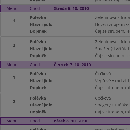
Menu
Chod
Středa 6. 10. 2010
Polévka
Zeleninová s frid
1
Hlavní jídlo
Hovězí znojemská
Doplněk
Čaj se sirupem, l
Polévka
Zeleninová s frid
2
Hlavní jídlo
Smažený květák, 
Doplněk
Čaj se sirupem, l
Menu
Chod
Čtvrtek 7. 10. 2010
Polévka
Čočková
1
Hlavní jídlo
Vepřové v mrkvi,
Doplněk
Čaj s citronem, m
Polévka
Čočková
2
Hlavní jídlo
Špagety s tuňáke
Doplněk
Čaj s citronem, m
Menu
Chod
Pátek 8. 10. 2010
Polévka
Masová krémová