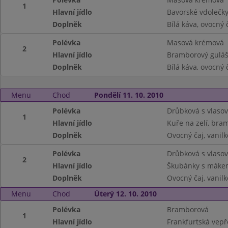
1
Hlavní jídlo
Bavorské vdolečky
Doplněk
Bílá káva, ovocný 
Polévka
Masová krémová
2
Hlavní jídlo
Bramborový guláš
Doplněk
Bílá káva, ovocný 
Menu
Chod
Pondělí 11. 10. 2010
Polévka
Drůbková s vlaso
1
Hlavní jídlo
Kuře na zelí, bra
Doplněk
Ovocný čaj, vanil
Polévka
Drůbková s vlaso
2
Hlavní jídlo
Škubánky s máke
Doplněk
Ovocný čaj, vanil
Menu
Chod
Úterý 12. 10. 2010
Polévka
Bramborová
1
Hlavní jídlo
Frankfurtská vepř