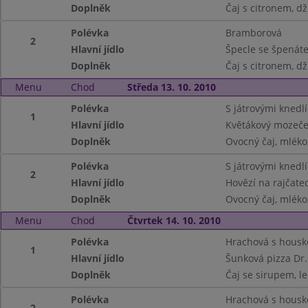
Doplněk
Čaj s citronem, d
Polévka
Bramborová
2
Hlavní jídlo
Špecle se špenát
Doplněk
Čaj s citronem, d
Menu
Chod
Středa 13. 10. 2010
Polévka
S játrovými knedlí
1
Hlavní jídlo
Květákový mozeče
Doplněk
Ovocný čaj, mléko,
Polévka
S játrovými knedlí
2
Hlavní jídlo
Hovězí na rajčate
Doplněk
Ovocný čaj, mléko,
Menu
Chod
Čtvrtek 14. 10. 2010
Polévka
Hrachová s housk
1
Hlavní jídlo
Šunková pizza Dr
Doplněk
Čaj se sirupem, le
Polévka
Hrachová s housk
2