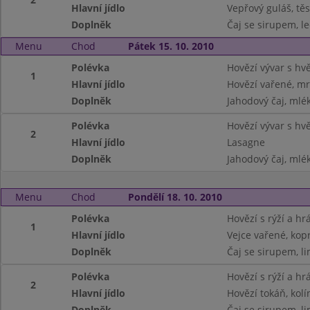
Hlavní jídlo
Vepřový guláš, těs
Doplněk
Čaj se sirupem, le
Menu
Chod
Pátek 15. 10. 2010
Polévka
Hovězí vývar s hv
1
Hlavní jídlo
Hovězí vařené, m
Doplněk
Jahodový čaj, mlé
Polévka
Hovězí vývar s hv
2
Hlavní jídlo
Lasagne
Doplněk
Jahodový čaj, mlé
Menu
Chod
Pondělí 18. 10. 2010
Polévka
Hovězí s rýží a h
1
Hlavní jídlo
Vejce vařené, kop
Doplněk
Čaj se sirupem, l
Polévka
Hovězí s rýží a h
2
Hlavní jídlo
Hovězí tokáň, kolí
Doplněk
Čaj se sirupem, l