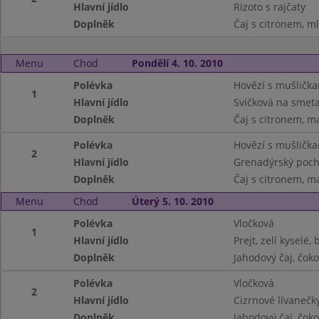
Hlavní jídlo
Rizoto s rajčaty
Doplněk
Čaj s citronem, ml
Menu
Chod
Pondělí 4. 10. 2010
Polévka
Hovězí s mušličk
1
Hlavní jídlo
Svíčková na smeta
Doplněk
Čaj s citronem, m
Polévka
Hovězí s mušličk
2
Hlavní jídlo
Grenadýrský pocho
Doplněk
Čaj s citronem, m
Menu
Chod
Úterý 5. 10. 2010
Polévka
Vločková
1
Hlavní jídlo
Prejt, zelí kyselé
Doplněk
Jahodový čaj, čok
Polévka
Vločková
2
Hlavní jídlo
Cizrnové lívaneč
Doplněk
Jahodový čaj, čok