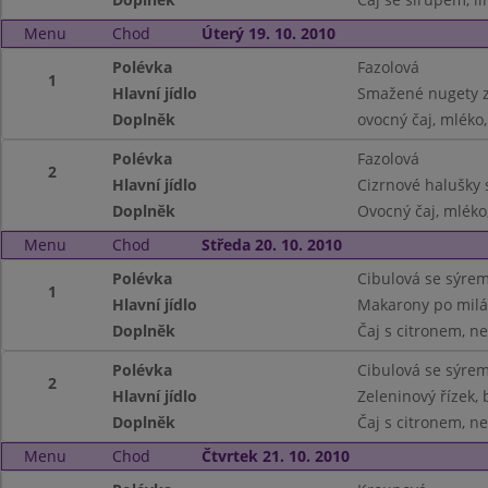
Menu
Chod
Úterý 19. 10. 2010
Polévka
Fazolová
1
Hlavní jídlo
Smažené nugety z
Doplněk
ovocný čaj, mléko,
Polévka
Fazolová
2
Hlavní jídlo
Cizrnové halušky 
Doplněk
Ovocný čaj, mléko,
Menu
Chod
Středa 20. 10. 2010
Polévka
Cibulová se sýre
1
Hlavní jídlo
Makarony po mil
Doplněk
Čaj s citronem, ne
Polévka
Cibulová se sýre
2
Hlavní jídlo
Zeleninový řízek,
Doplněk
Čaj s citronem, ne
Menu
Chod
Čtvrtek 21. 10. 2010