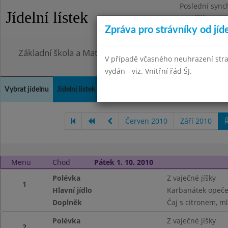
Poslední sync
Jídelní lístek
Pondělí 27.7.2
Zpráva pro strávníky od jíd
Omezení obje
Základní škola a Mateřská škola, Praha 4, Ohradní 49
V případě včasného neuhrazení str
vydán - viz. Vnitřní řád ŠJ.
Vybrat jídelnu
Jídelní lístek
Historie
Kontakty a informace
Doch
Červen 2010
Září 2010
Ř
Menu
Chod
Pátek 1. 10. 2010
Polévka
Z vaječné jíšky
1
Hlavní jídlo
Karbanátek opeče
Doplněk
Čaj s citronem, ml
Polévka
Z vaječné jíšky
2