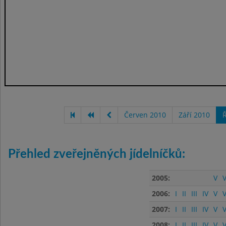
Červen 2010
Září 2010
Ř
Přehled zveřejněných jídelníčků:
2005:
V
V
2006:
I
II
III
IV
V
V
2007:
I
II
III
IV
V
V
2008:
I
II
III
IV
V
V