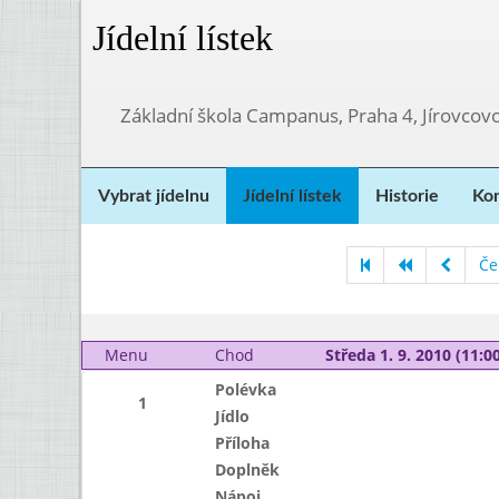
Jídelní lístek
Základní škola Campanus, Praha 4, Jírovco
Vybrat jídelnu
Jídelní lístek
Historie
Kon
Če
Menu
Chod
Středa 1. 9. 2010 (11:00
Polévka
1
Jídlo
Příloha
Doplněk
Nápoj