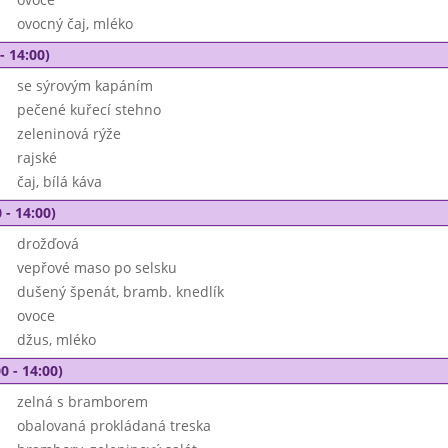
ovocný čaj, mléko
- 14:00)
se sýrovým kapáním
pečené kuřecí stehno
zeleninová rýže
rajské
čaj, bílá káva
 - 14:00)
drožďová
vepřové maso po selsku
dušený špenát, bramb. knedlík
ovoce
džus, mléko
0 - 14:00)
zelná s bramborem
obalovaná prokládaná treska