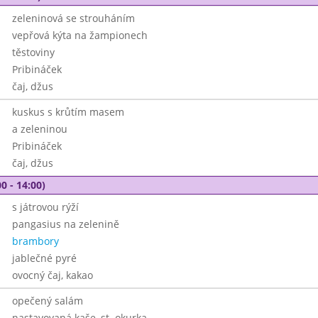
zeleninová se strouháním
vepřová kýta na žampionech
těstoviny
Pribináček
čaj, džus
kuskus s krůtím masem
a zeleninou
Pribináček
čaj, džus
0 - 14:00)
s játrovou rýží
pangasius na zelenině
brambory
jablečné pyré
ovocný čaj, kakao
opečený salám
nastavovaná kaše, st. okurka