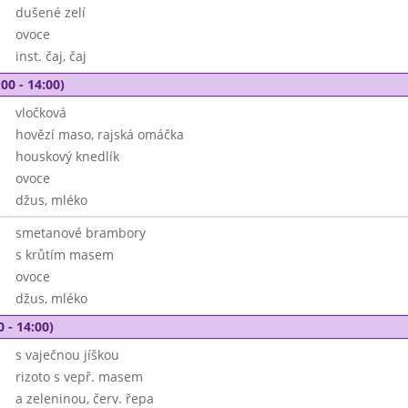
dušené zelí
ovoce
inst. čaj, čaj
00 - 14:00)
vločková
hovězí maso, rajská omáčka
houskový knedlík
ovoce
džus, mléko
smetanové brambory
s krůtím masem
ovoce
džus, mléko
0 - 14:00)
s vaječnou jíškou
rizoto s vepř. masem
a zeleninou, červ. řepa