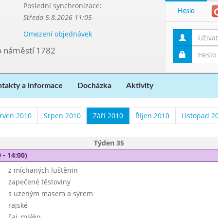
Poslední synchronizace:
Heslo
Středa 5.8.2026 11:05
Omezení objednávek
vo náměstí 1782
takty a informace
Docházka
Aktivity
rven 2010
Srpen 2010
Září 2010
Říjen 2010
Listopad 2
Týden 35
 - 14:00)
z míchaných luštěnin
zapečené těstoviny
s uzeným masem a sýrem
rajské
čaj, mléko