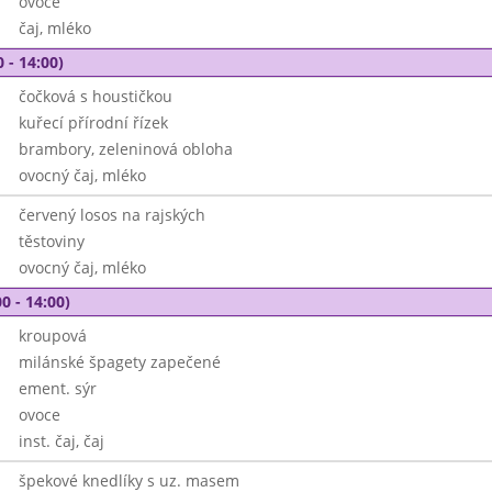
ovoce
čaj, mléko
 - 14:00)
čočková s houstičkou
kuřecí přírodní řízek
brambory, zeleninová obloha
ovocný čaj, mléko
červený losos na rajských
těstoviny
ovocný čaj, mléko
0 - 14:00)
kroupová
milánské špagety zapečené
ement. sýr
ovoce
inst. čaj, čaj
špekové knedlíky s uz. masem