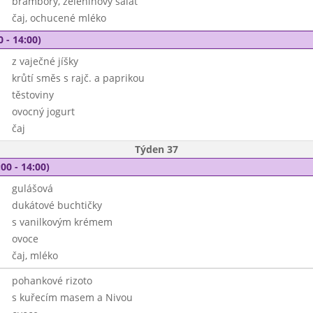
brambory, zeleninový salát
čaj, ochucené mléko
0 - 14:00)
z vaječné jíšky
krůtí směs s rajč. a paprikou
těstoviny
ovocný jogurt
čaj
Týden 37
00 - 14:00)
gulášová
dukátové buchtičky
s vanilkovým krémem
ovoce
čaj, mléko
pohankové rizoto
s kuřecím masem a Nivou