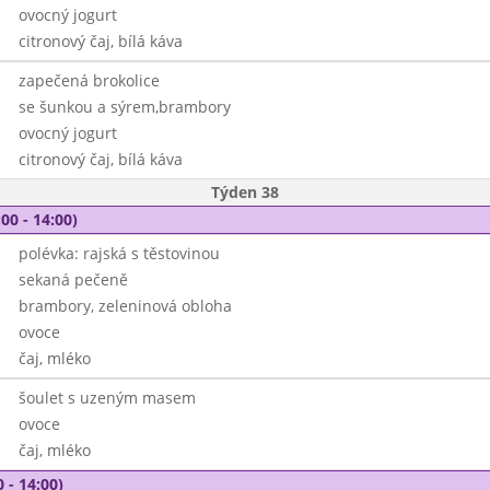
ovocný jogurt
citronový čaj, bílá káva
zapečená brokolice
se šunkou a sýrem,brambory
ovocný jogurt
citronový čaj, bílá káva
Týden 38
00 - 14:00)
polévka: rajská s těstovinou
sekaná pečeně
brambory, zeleninová obloha
ovoce
čaj, mléko
šoulet s uzeným masem
ovoce
čaj, mléko
 - 14:00)