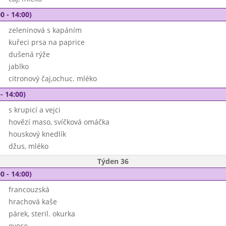
0 - 14:00)
zeleninová s kapáním
kuřeci prsa na paprice
dušená rýže
jablko
citronový čaj,ochuc. mléko
- 14:00)
s krupicí a vejci
hovězí maso, svíčková omáčka
houskový knedlík
džus, mléko
Týden 36
0 - 14:00)
francouzská
hrachová kaše
párek, steril. okurka
ovoce