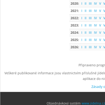
2020:
I
II
III
IV
V
V
2021:
I
II
III
IV
V
V
2022:
I
II
III
IV
V
V
2023:
I
II
III
IV
V
V
2024:
I
II
III
IV
V
V
2025:
I
II
III
IV
V
V
2026:
I
II
III
IV
V
V
Připraveno progr
Veškeré publikované informace jsou vlastnictvím příslušné jídel
aplikace do n
Zásady 
Objednávkový systém
www.jidelna.c