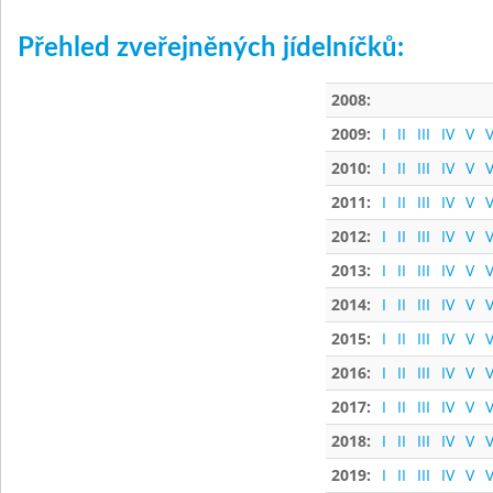
Přehled zveřejněných jídelníčků:
2008:
2009:
I
II
III
IV
V
V
2010:
I
II
III
IV
V
V
2011:
I
II
III
IV
V
V
2012:
I
II
III
IV
V
V
2013:
I
II
III
IV
V
V
2014:
I
II
III
IV
V
V
2015:
I
II
III
IV
V
V
2016:
I
II
III
IV
V
V
2017:
I
II
III
IV
V
V
2018:
I
II
III
IV
V
V
2019:
I
II
III
IV
V
V