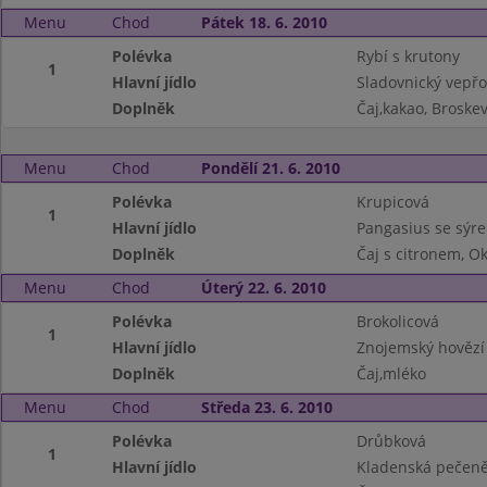
Menu
Chod
Pátek 18. 6. 2010
Polévka
Rybí s krutony
1
Hlavní jídlo
Sladovnický vepřo
Doplněk
Čaj,kakao, Broske
Menu
Chod
Pondělí 21. 6. 2010
Polévka
Krupicová
1
Hlavní jídlo
Pangasius se sýr
Doplněk
Čaj s citronem, O
Menu
Chod
Úterý 22. 6. 2010
Polévka
Brokolicová
1
Hlavní jídlo
Znojemský hovězí 
Doplněk
Čaj,mléko
Menu
Chod
Středa 23. 6. 2010
Polévka
Drůbková
1
Hlavní jídlo
Kladenská pečeně,