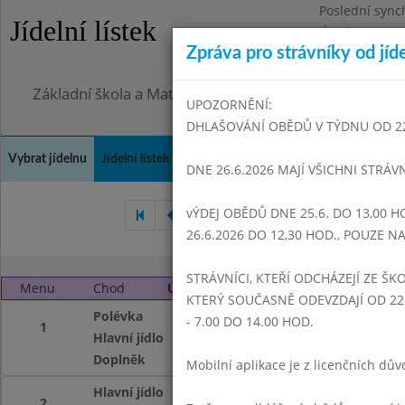
Poslední sync
Jídelní lístek
Úterý 28.7.202
Zpráva pro strávníky od jíd
Omezení obje
Základní škola a Mateřská škola Dr. Edvarda Beneše, 
UPOZORNĚNÍ:
DHLAŠOVÁNÍ OBĚDŮ V TÝDNU OD 22.6
Vybrat jídelnu
Jídelní lístek
Historie
Kontakty a informace
Doch
DNE 26.6.2026 MAJÍ VŠICHNI STRÁV
vÝDEJ OBĚDŮ DNE 25.6. DO 13,00 H
Duben 2010
Květen 2010
26.6.2026 DO 12,30 HOD., POUZE 
STRÁVNÍCI, KTEŘÍ ODCHÁZEJÍ ZE ŠKO
Menu
Chod
Úterý 1. 6. 2010
KTERÝ SOUČASNĚ ODEVZDAJÍ OD 22.
Polévka
Frankfurtská
- 7.00 DO 14.00 HOD.
1
Hlavní jídlo
Smažený květák, 
Doplněk
Čaj,mléko
Mobilní aplikace je z licenčních d
Hlavní jídlo
Vepřový plátek na
2