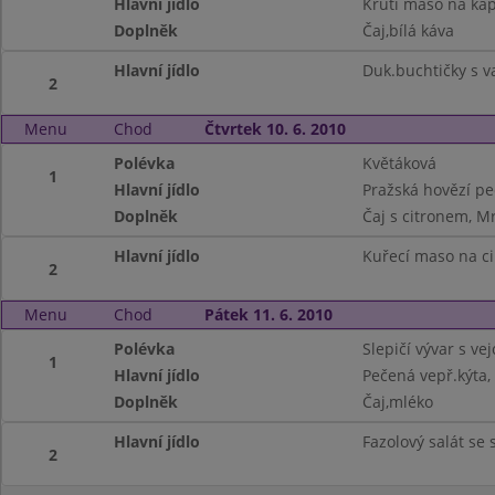
Hlavní jídlo
Krůtí maso na káp
Doplněk
Čaj,bílá káva
Hlavní jídlo
Duk.buchtičky s 
2
Menu
Chod
Čtvrtek 10. 6. 2010
Polévka
Květáková
1
Hlavní jídlo
Pražská hovězí pe
Doplněk
Čaj s citronem, M
Hlavní jídlo
Kuřecí maso na c
2
Menu
Chod
Pátek 11. 6. 2010
Polévka
Slepičí vývar s ve
1
Hlavní jídlo
Pečená vepř.kýta,
Doplněk
Čaj,mléko
Hlavní jídlo
Fazolový salát se 
2