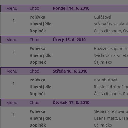
Menu
Chod
Pondělí 14. 6. 2010
Polévka
Gulášová
1
Hlavní jídlo
Střapačky se slan
Doplněk
Čaj s citronem, O
Menu
Chod
Úterý 15. 6. 2010
Polévka
Hovězí s kapáním
1
Hlavní jídlo
Svíčková na smeta
Doplněk
Čaj,mléko
Menu
Chod
Středa 16. 6. 2010
Polévka
Bramborová
1
Hlavní jídlo
Rizoto z drůbežíh
Doplněk
Čaj s citronem, Ra
Menu
Chod
Čtvrtek 17. 6. 2010
Polévka
Slepičí s těstovin
1
Hlavní jídlo
Uzené maso, Bram
Doplněk
Čaj,mléko