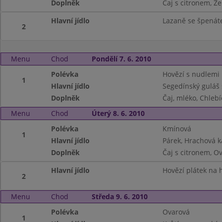
Doplněk
Čaj s citronem, Ze
Hlavní jídlo
Lazaně se špenát
2
Menu
Chod
Pondělí 7. 6. 2010
Polévka
Hovězí s nudlemi
1
Hlavní jídlo
Segedínský guláš 
Doplněk
Čaj, mléko, Chleb
Menu
Chod
Úterý 8. 6. 2010
Polévka
Kmínová
1
Hlavní jídlo
Párek, Hrachová k
Doplněk
Čaj s citronem, O
Hlavní jídlo
Hovězí plátek na 
2
Menu
Chod
Středa 9. 6. 2010
Polévka
Ovarová
1