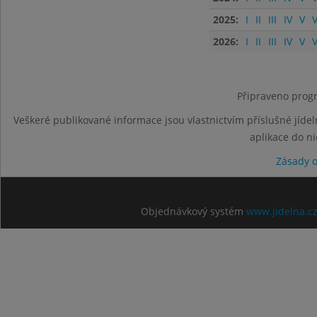
2025:
I
II
III
IV
V
V
2026:
I
II
III
IV
V
V
Připraveno progr
Veškeré publikované informace jsou vlastnictvím příslušné jídel
aplikace do n
Zásady 
Objednávkový systém
www.jidelna.c