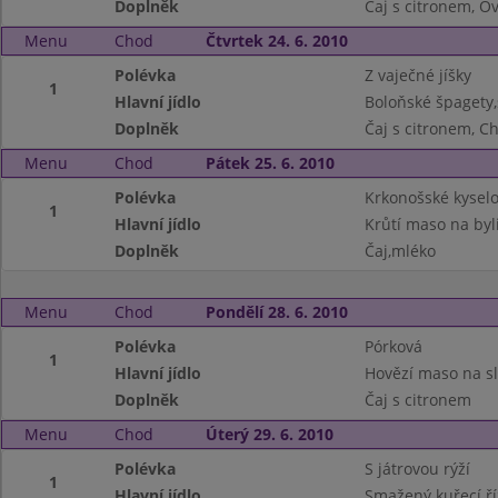
Doplněk
Čaj s citronem, O
Menu
Chod
Čtvrtek 24. 6. 2010
Polévka
Z vaječné jíšky
1
Hlavní jídlo
Boloňské špagety,
Doplněk
Čaj s citronem, C
Menu
Chod
Pátek 25. 6. 2010
Polévka
Krkonošské kysel
1
Hlavní jídlo
Krůtí maso na byl
Doplněk
Čaj,mléko
Menu
Chod
Pondělí 28. 6. 2010
Polévka
Pórková
1
Hlavní jídlo
Hovězí maso na sl
Doplněk
Čaj s citronem
Menu
Chod
Úterý 29. 6. 2010
Polévka
S játrovou rýží
1
Hlavní jídlo
Smažený kuřecí ř