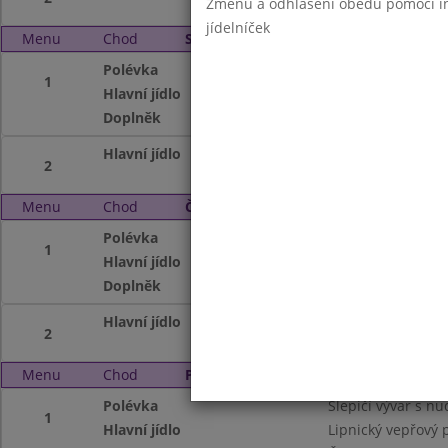
Změnu a odhlášení obědů pomocí int
jídelníček
Menu
Chod
Středa 2. 6. 2010
Polévka
Hovězí s krupkam
1
Hlavní jídlo
Kuřecí po myslive
Doplněk
Čaj,kakao
Hlavní jídlo
Br.šišky pl.mákem
2
Menu
Chod
Čtvrtek 3. 6. 2010
Polévka
Z jarní zeleniny
1
Hlavní jídlo
Zapečené těstovi
Doplněk
Čaj s citronem, H
Hlavní jídlo
Hovězí maso na č
2
Menu
Chod
Pátek 4. 6. 2010
Polévka
Slepičí vývar s n
1
Hlavní jídlo
Lipnický vepřový 