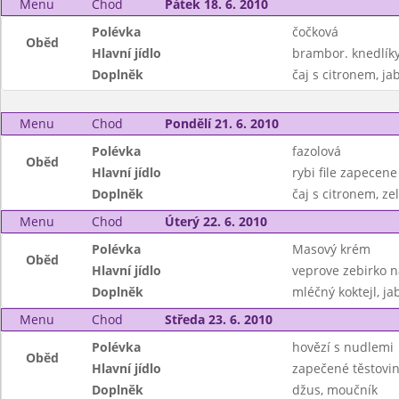
Menu
Chod
Pátek 18. 6. 2010
Polévka
čočková
Oběd
Hlavní jídlo
brambor. knedlík
Doplněk
čaj s citronem, ja
Menu
Chod
Pondělí 21. 6. 2010
Polévka
fazolová
Oběd
Hlavní jídlo
rybi file zapecen
Doplněk
čaj s citronem, ze
Menu
Chod
Úterý 22. 6. 2010
Polévka
Masový krém
Oběd
Hlavní jídlo
veprove zebirko 
Doplněk
mléčný koktejl, ja
Menu
Chod
Středa 23. 6. 2010
Polévka
hovězí s nudlemi
Oběd
Hlavní jídlo
zapečené těstovin
Doplněk
džus, moučník