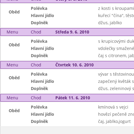
Polévka
z kosti s kroupam
Oběd
Hlavní jídlo
kuřecí "čína", těst
Doplněk
džus, jablko
Menu
Chod
Středa 9. 6. 2010
Polévka
s krupicovými duk
Oběd
Hlavní jídlo
vdolečky smažen
Doplněk
čaj s citronem, ja
Menu
Chod
Čtvrtek 10. 6. 2010
Polévka
vývar s těstovinou
Oběd
Hlavní jídlo
zapečený květák
Doplněk
džus, zeleninový s
Menu
Chod
Pátek 11. 6. 2010
Polévka
kmínová s vejci
Oběd
Hlavní jídlo
hovězí pečeně zn
Doplněk
čaj, jablko,jogurt