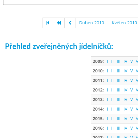
Duben 2010
Květen 2010
Přehled zveřejněných jídelníčků:
2009:
I
II
III
IV
V
V
2010:
I
II
III
IV
V
V
2011:
I
II
III
IV
V
V
2012:
I
II
III
IV
V
V
2013:
I
II
III
IV
V
V
2014:
I
II
III
IV
V
V
2015:
I
II
III
IV
V
V
2016:
I
II
III
IV
V
V
2017:
I
II
III
IV
V
V