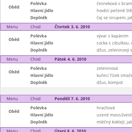
Polévka
česneková s bra
Oběd
Hlavní jídlo
hovězí pečeně št
Doplněk
čaj se sirupem, ja
Menu
Chod
Čtvrtek 3. 6. 2010
Polévka
vývar s kapáním
Oběd
Hlavní jídlo
cocka s cibulkou, 
Doplněk
džus, zeleninový s
Menu
Chod
Pátek 4. 6. 2010
Polévka
zeleninová
Oběd
Hlavní jídlo
kuřecí řízek sma
Doplněk
džus, kompot
Menu
Chod
Pondělí 7. 6. 2010
Polévka
hrachová
Oběd
Hlavní jídlo
uzené maso,švest
Doplněk
mléčný koktejl, ja
Menu
Chod
Úterý 8. 6. 2010