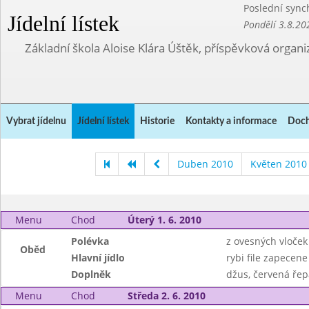
Poslední sync
Jídelní lístek
Pondělí 3.8.20
Základní škola Aloise Klára Úštěk, příspěvková organi
Vybrat jídelnu
Jídelní lístek
Historie
Kontakty a informace
Doch
Duben 2010
Květen 2010
Menu
Chod
Úterý 1. 6. 2010
Polévka
z ovesných vloček
Oběd
Hlavní jídlo
rybi file zapecen
Doplněk
džus, červená řep
Menu
Chod
Středa 2. 6. 2010