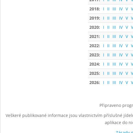
2018:
I
II
III
IV
V
V
2019:
I
II
III
IV
V
V
2020:
I
II
III
IV
V
V
2021:
I
II
III
IV
V
V
2022:
I
II
III
IV
V
V
2023:
I
II
III
IV
V
V
2024:
I
II
III
IV
V
V
2025:
I
II
III
IV
V
V
2026:
I
II
III
IV
V
V
Připraveno progr
Veškeré publikované informace jsou vlastnictvím příslušné jídel
aplikace do n
Zásady 