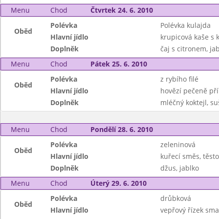
Menu
Chod
Čtvrtek 24. 6. 2010
Polévka
Polévka kulajda
Oběd
Hlavní jídlo
krupicová kaše s
Doplněk
čaj s citronem, ja
Menu
Chod
Pátek 25. 6. 2010
Polévka
z rybího filé
Oběd
Hlavní jídlo
hovězí pečeně př
Doplněk
mléčný koktejl, s
Menu
Chod
Pondělí 28. 6. 2010
Polévka
zeleninová
Oběd
Hlavní jídlo
kuřecí směs, těsto
Doplněk
džus, jablko
Menu
Chod
Úterý 29. 6. 2010
Polévka
drůbková
Oběd
Hlavní jídlo
vepřový řízek sm