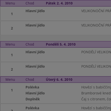
Menu
Chod
Pátek 2. 4. 2010
Hlavní jídlo
VELIKONOČNÍ PR
1
Hlavní jídlo
VELIKONOČNÍ PR
2
Menu
Chod
Pondělí 5. 4. 2010
Hlavní jídlo
PONDĚLÍ VELIKO
1
Hlavní jídlo
PONDĚLÍ VELIKO
2
Menu
Chod
Úterý 6. 4. 2010
Polévka
Hovězí s babičči
1
Hlavní jídlo
Bramborové knedlí
Doplněk
Čaj s citronem, č
Polévka
Hovězí s babičči
2