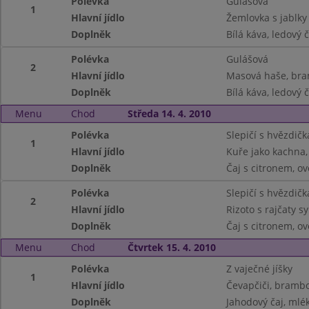
Polévka
Gulášová
1
Hlavní jídlo
Žemlovka s jablky
Doplněk
Bílá káva, ledový č
Polévka
Gulášová
2
Hlavní jídlo
Masová haše, br
Doplněk
Bílá káva, ledový č
Menu
Chod
Středa 14. 4. 2010
Polévka
Slepičí s hvězdič
1
Hlavní jídlo
Kuře jako kachna,
Doplněk
Čaj s citronem, ov
Polévka
Slepičí s hvězdič
2
Hlavní jídlo
Rizoto s rajčaty 
Doplněk
Čaj s citronem, ov
Menu
Chod
Čtvrtek 15. 4. 2010
Polévka
Z vaječné jíšky
1
Hlavní jídlo
Čevapčiči, bramb
Doplněk
Jahodový čaj, mlé