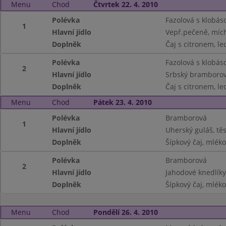
Menu
Chod
Čtvrtek 22. 4. 2010
Polévka
Fazolová s klobás
1
Hlavní jídlo
Vepř.pečeně, míc
Doplněk
Čaj s citronem, le
Polévka
Fazolová s klobás
2
Hlavní jídlo
Srbský bramborový
Doplněk
Čaj s citronem, le
Menu
Chod
Pátek 23. 4. 2010
Polévka
Bramborová
1
Hlavní jídlo
Uherský guláš, tě
Doplněk
Šípkový čaj, mléko
Polévka
Bramborová
2
Hlavní jídlo
Jahodové knedlík
Doplněk
Šípkový čaj, mléko
Menu
Chod
Pondělí 26. 4. 2010