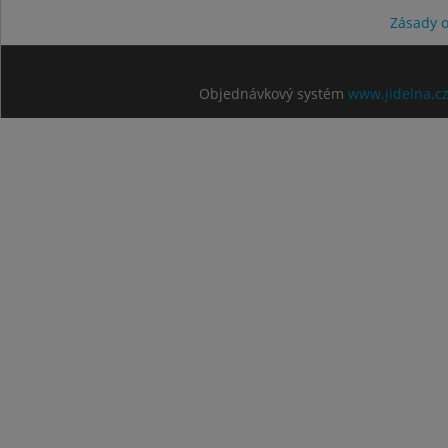
Zásady 
Objednávkový systém
www.jidelna.c