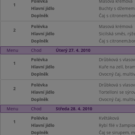
Polévka
Masová krémová
1
Hlavní jídlo
Buchty s džemem
Doplněk
Čaj s citronem,bo
Polévka
Masová krémová
2
Hlavní jídlo
Sicilská směs, rýž
Doplněk
Čaj s citronem,bo
Menu
Chod
Úterý 27. 4. 2010
Polévka
Drůbková s vlaso
1
Hlavní jídlo
Kuře na zelí, bra
Doplněk
Ovocný čaj, multiv
Polévka
Drůbková s vlaso
2
Hlavní jídlo
Tortelloni se sýr
Doplněk
Ovocný čaj, multiv
Menu
Chod
Středa 28. 4. 2010
Polévka
Květáková
1
Hlavní jídlo
Rybí filé v žamp
Doplněk
Čaj se sirupem, m