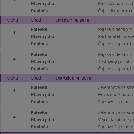
Hlavní jídlo
Mexická pánev, c
Doplněk
Čaj s citronem, č
Menu
Chod
Středa 7. 4. 2010
Polévka
Rajská s dětskými
1
Hlavní jídlo
Karbanátek opeče
Doplněk
Čaj se sirupem, le
Polévka
Rajská s dětskými
2
Hlavní jídlo
Těstoviny po lotri
Doplněk
Čaj se sirupem, le
Menu
Chod
Čtvrtek 8. 4. 2010
Polévka
Zeleninová se s
1
Hlavní jídlo
Hovězí na houbác
Doplněk
Šípkový čaj s med
Polévka
Zeleninová se s
2
Hlavní jídlo
Vejce, fazol.lusky
Doplněk
Šípkový čaj s med