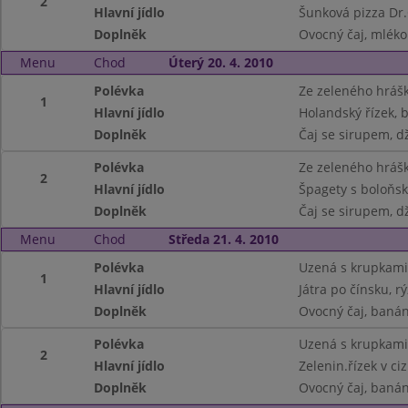
2
Hlavní jídlo
Šunková pizza Dr
Doplněk
Ovocný čaj, mléko
Menu
Chod
Úterý 20. 4. 2010
Polévka
Ze zeleného hráš
1
Hlavní jídlo
Holandský řízek,
Doplněk
Čaj se sirupem, d
Polévka
Ze zeleného hráš
2
Hlavní jídlo
Špagety s boloňs
Doplněk
Čaj se sirupem, d
Menu
Chod
Středa 21. 4. 2010
Polévka
Uzená s krupkami
1
Hlavní jídlo
Játra po čínsku, r
Doplněk
Ovocný čaj, banán
Polévka
Uzená s krupkami
2
Hlavní jídlo
Zelenin.řízek v c
Doplněk
Ovocný čaj, banán