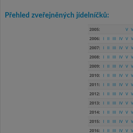
Přehled zveřejněných jídelníčků:
2005:
V
V
2006:
I
II
III
IV
V
V
2007:
I
II
III
IV
V
V
2008:
I
II
III
IV
V
V
2009:
I
II
III
IV
V
V
2010:
I
II
III
IV
V
V
2011:
I
II
III
IV
V
V
2012:
I
II
III
IV
V
V
2013:
I
II
III
IV
V
V
2014:
I
II
III
IV
V
V
2015:
I
II
III
IV
V
V
2016:
I
II
III
IV
V
V