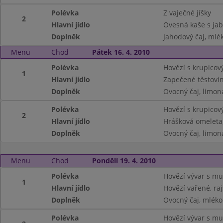
Polévka
Z vaječné jíšky
2
Hlavní jídlo
Ovesná kaše s jab
Doplněk
Jahodový čaj, mlé
Menu
Chod
Pátek 16. 4. 2010
Polévka
Hovězí s krupicov
1
Hlavní jídlo
Zapečené těstovi
Doplněk
Ovocný čaj, limoná
Polévka
Hovězí s krupicov
2
Hlavní jídlo
Hrášková omeleta
Doplněk
Ovocný čaj, limoná
Menu
Chod
Pondělí 19. 4. 2010
Polévka
Hovězí vývar s mu
1
Hlavní jídlo
Hovězí vařené, ra
Doplněk
Ovocný čaj, mléko
Polévka
Hovězí vývar s mu