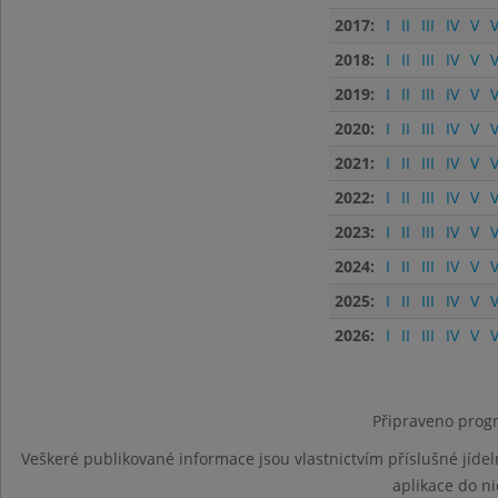
2017:
I
II
III
IV
V
V
2018:
I
II
III
IV
V
V
2019:
I
II
III
IV
V
V
2020:
I
II
III
IV
V
V
2021:
I
II
III
IV
V
V
2022:
I
II
III
IV
V
V
2023:
I
II
III
IV
V
V
2024:
I
II
III
IV
V
V
2025:
I
II
III
IV
V
V
2026:
I
II
III
IV
V
V
Připraveno progr
Veškeré publikované informace jsou vlastnictvím příslušné jídel
aplikace do n