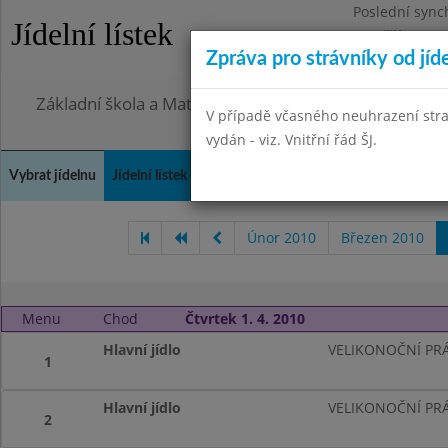
Poslední sync
Jídelní lístek
Pondělí 27.7.2
Zpráva pro strávníky od jíd
Omezení obje
Základní škola a Mateřská škola, Praha 4, Ohradní 49
V případě včasného neuhrazení str
vydán - viz. Vnitřní řád ŠJ.
Vybrat jídelnu
Jídelní lístek
Historie
Kontakty a informace
Doch
Únor 2010
Březen 2010
Menu
Chod
Čtvrtek 1. 4. 2010
Hlavní jídlo
VELIKONOČNÍ PR
1
Hlavní jídlo
VELIKONOČNÍ PR
2