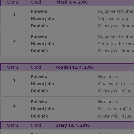
Menu
Chod
Pátek 9. 4. 2010
Polévka
Bujón se strouhá
1
Hlavní jídlo
Vepřové na papric
Doplněk
Ovocný čaj, limon
Polévka
Bujón se strouhá
2
Hlavní jídlo
Sedmihradské vrs
Doplněk
Ovocný čaj, limon
Menu
Chod
Pondělí 12. 4. 2010
Polévka
Hrachová
1
Hlavní jídlo
Obalovaná treska
Doplněk
Ovocný čaj, džus,
Polévka
Hrachová
2
Hlavní jídlo
Kuskus na rajčatec
Doplněk
Ovocný čaj, džus,
Menu
Chod
Úterý 13. 4. 2010