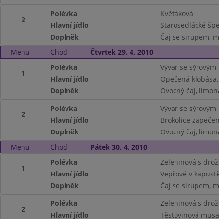
Polévka
Květáková
2
Hlavní jídlo
Starosedlácké špe
Doplněk
Čaj se sirupem, m
Menu
Chod
Čtvrtek 29. 4. 2010
Polévka
Vývar se sýrovým
1
Hlavní jídlo
Opečená klobása,
Doplněk
Ovocný čaj, limon
Polévka
Vývar se sýrovým
2
Hlavní jídlo
Brokolice zapeče
Doplněk
Ovocný čaj, limon
Menu
Chod
Pátek 30. 4. 2010
Polévka
Zeleninová s drož
1
Hlavní jídlo
Vepřové v kapust
Doplněk
Čaj se sirupem, m
Polévka
Zeleninová s drož
2
Hlavní jídlo
Těstovinová musa