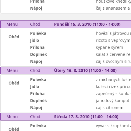
Příloha
houskové knedlík
Nápoj
čaj s ananasem a
Menu
Chod
Pondělí 15. 3. 2010 (11:00 - 14:00)
Polévka
hovězí s játrovou 
Oběd
Jídlo
rizoto s vepřový
Příloha
sypané sýrem
Doplněk
salát z červené ř
Nápoj
čaj s ovocným si
Menu
Chod
Úterý 16. 3. 2010 (11:00 - 14:00)
Polévka
z míchaných lušt
Oběd
Jídlo
kuřecí řízek příro
Příloha
zapečený s šunk.
Doplněk
jahodový kompot
Nápoj
caj s citronem
Menu
Chod
Středa 17. 3. 2010 (11:00 - 14:00)
Polévka
vyvar s krupkami
Oběd