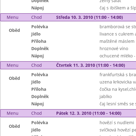
Doplněk
zelný salát
Nápoj
čaj s ibiškem a š
Menu
Chod
Středa 10. 3. 2010 (11:00 - 14:00)
Polévka
bramborová se s
Oběd
Jídlo
livance s cukrem a
Příloha
maštěné máslem
Doplněk
hroznové víno
Nápoj
ochucené mléko - 
Menu
Chod
Čtvrtek 11. 3. 2010 (11:00 - 14:00)
Polévka
frankfurtská s b
Oběd
Jídlo
uzena krkovicka 
Příloha
čočka na kysel,ch
Doplněk
jablko
Nápoj
čaj lesní směs se
Menu
Chod
Pátek 12. 3. 2010 (11:00 - 14:00)
Polévka
hovězí s nudlemi
Oběd
Jídlo
svíčková hovězí p