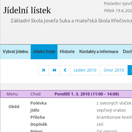
Poslední sync
Jídelní lístek
Pátek 19.6.20
Základní škola Josefa Suka a mateřská škola Křečovic
Vybrat jídelnu
Jídelní lístek
Historie
Kontakty a informace
Doch
Leden 2010
Únor 2010
Menu
Chod
Pondělí 1. 3. 2010 (11:00 - 14:00)
Polévka
z ovesných vloček
Oběd
Jídlo
vepřový vrabec
Příloha
bramborove knedl
Doplněk
zelí
Nápoj
čaj ovocný