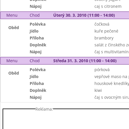
Nápoj
caj s citronem
Menu
Chod
Úterý 30. 3. 2010 (11:00 - 14:00)
Polévka
čočková
Oběd
Jídlo
kuře pečené
Příloha
brambory
Doplněk
salát z čínského ze
Nápoj
čaj s multivitamí
Menu
Chod
Středa 31. 3. 2010 (11:00 - 14:00)
Polévka
pórková
Oběd
Jídlo
vepřové maso na 
Příloha
houskové knedlík
Doplněk
kiwi
Nápoj
čaj s ovocným si
Reklama: