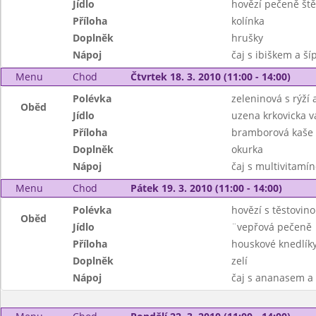
Jídlo
hovězí pečeně št
Příloha
kolínka
Doplněk
hrušky
Nápoj
čaj s ibiškem a š
Menu
Chod
Čtvrtek 18. 3. 2010 (11:00 - 14:00)
Polévka
zeleninová s rýží 
Oběd
Jídlo
uzena krkovicka 
Příloha
bramborová kaše
Doplněk
okurka
Nápoj
čaj s multivitamí
Menu
Chod
Pátek 19. 3. 2010 (11:00 - 14:00)
Polévka
hovězí s těstovin
Oběd
Jídlo
¨vepřová pečeně
Příloha
houskové knedlík
Doplněk
zelí
Nápoj
čaj s ananasem a