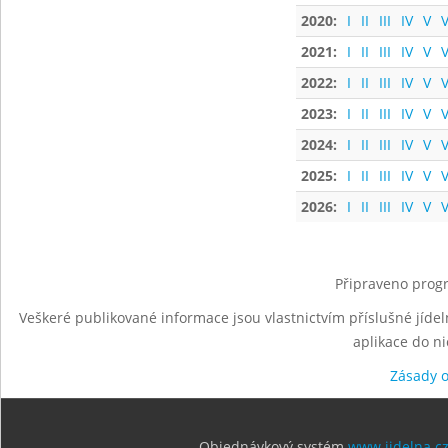
2020:
I
II
III
IV
V
V
2021:
I
II
III
IV
V
V
2022:
I
II
III
IV
V
V
2023:
I
II
III
IV
V
V
2024:
I
II
III
IV
V
V
2025:
I
II
III
IV
V
V
2026:
I
II
III
IV
V
V
Připraveno progr
Veškeré publikované informace jsou vlastnictvím příslušné jídel
aplikace do n
Zásady 
Objednávkový systém
www.jidelna.c