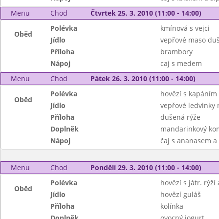
Menu
Chod
Čtvrtek 25. 3. 2010 (11:00 - 14:00)
Polévka
kmínová s vejci
Oběd
Jídlo
vepřové maso duš
Příloha
brambory
Nápoj
caj s medem
Menu
Chod
Pátek 26. 3. 2010 (11:00 - 14:00)
Polévka
hovězí s kapáním
Oběd
Jídlo
vepřové ledvinky 
Příloha
dušená rýže
Doplněk
mandarinkový ko
Nápoj
čaj s ananasem a
Menu
Chod
Pondělí 29. 3. 2010 (11:00 - 14:00)
Polévka
hovězí s játr. rýž
Oběd
Jídlo
hovězí guláš
Příloha
kolínka
Doplněk
ovocný jogurt