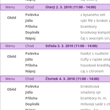
Menu
Chod
Úterý 2. 3. 2010 (11:00 - 14:00)
Polévka
z kysaneho zeli
Oběd
Jídlo
rybí filé s brokoli
Příloha
brambory
Doplněk
broskvovy kompot
Nápoj
čaj s ovocným si
Menu
Chod
Středa 3. 3. 2010 (11:00 - 14:00)
Polévka
hovězí s nudlemi
Oběd
Jídlo
čufty v rajské om
Příloha
houskové knedlík
Nápoj
caj s citronem
Menu
Chod
Čtvrtek 4. 3. 2010 (11:00 - 14:00)
Polévka
brokolicová
Oběd
Jídlo
smažený sýr
Příloha
brambory m. m.
Doplněk
mrkvový salát s c
Nápoj
mléko - čaj