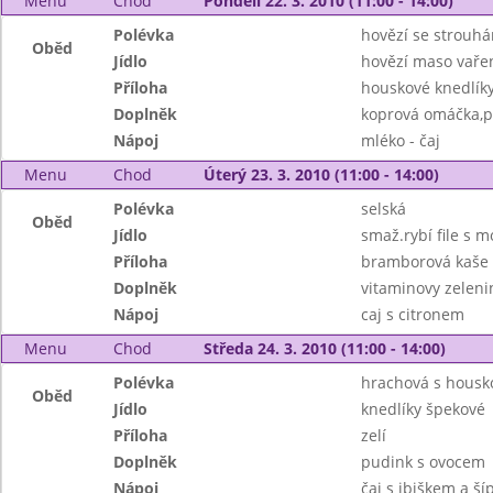
Menu
Chod
Pondělí 22. 3. 2010 (11:00 - 14:00)
Polévka
hovězí se strouh
Oběd
Jídlo
hovězí maso vaře
Příloha
houskové knedlík
Doplněk
koprová omáčka,
Nápoj
mléko - čaj
Menu
Chod
Úterý 23. 3. 2010 (11:00 - 14:00)
Polévka
selská
Oběd
Jídlo
smaž.rybí file s 
Příloha
bramborová kaše
Doplněk
vitaminovy zeleni
Nápoj
caj s citronem
Menu
Chod
Středa 24. 3. 2010 (11:00 - 14:00)
Polévka
hrachová s housk
Oběd
Jídlo
knedlíky špekové
Příloha
zelí
Doplněk
pudink s ovocem
Nápoj
čaj s ibiškem a š