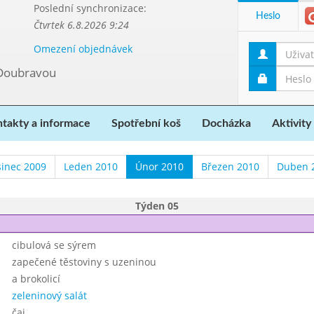
Poslední synchronizace:
Heslo
Čtvrtek 6.8.2026 9:24
Omezení objednávek
 Doubravou
takty a informace
Spotřební koš
Docházka
Aktivity
sinec 2009
Leden 2010
Únor 2010
Březen 2010
Duben 
Týden 05
cibulová se sýrem
zapečené těstoviny s uzeninou
a brokolicí
zeleninový salát
čaj