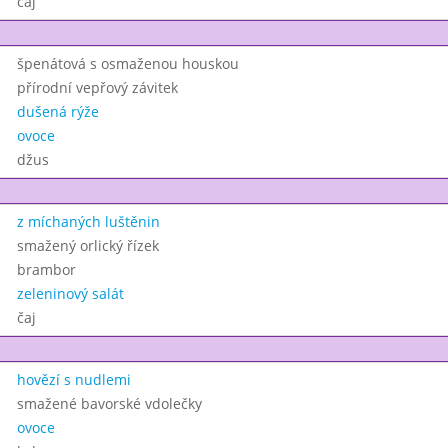
čaj
špenátová s osmaženou houskou
přírodní vepřový závitek
dušená rýže
ovoce
džus
z míchaných luštěnin
smažený orlický řízek
brambor
zeleninový salát
čaj
hovězí s nudlemi
smažené bavorské vdolečky
ovoce