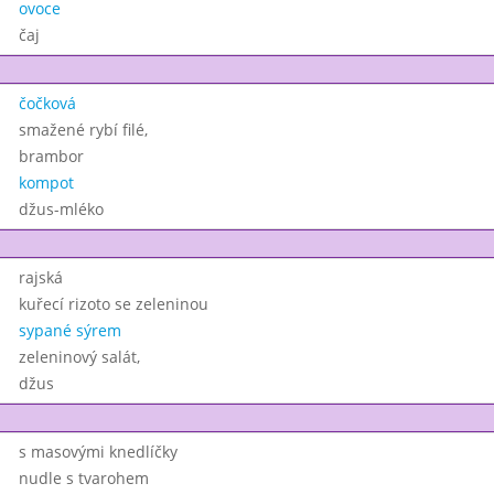
ovoce
čaj
čočková
smažené rybí filé,
brambor
kompot
džus-mléko
rajská
kuřecí rizoto se zeleninou
sypané sýrem
zeleninový salát,
džus
s masovými knedlíčky
nudle s tvarohem