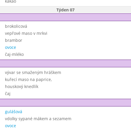
kakao
Týden 07
brokolicová
vepřové maso v mrkvi
brambor
ovoce
čaj-mléko
vývar se smaženým hráškem
kuřecí maso na paprice,
houskový knedlík
čaj
gulášová
vdolky sypané mákem a sezamem
ovoce