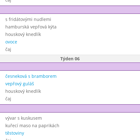
s fridátovými nudlemi
hamburská vepřová kýta
houskový knedlík
ovoce
čaj
Týden 06
česneková s bramborem
vepřový guláš
houskový knedlík
čaj
vývar s kuskusem
kuřecí maso na paprikách
těstoviny