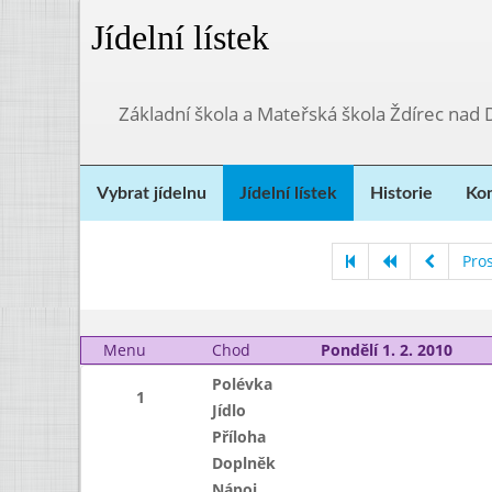
Jídelní lístek
Základní škola a Mateřská škola Ždírec nad
Vybrat jídelnu
Jídelní lístek
Historie
Kon
Pro
Menu
Chod
Pondělí 1. 2. 2010
Polévka
1
Jídlo
Příloha
Doplněk
Nápoj