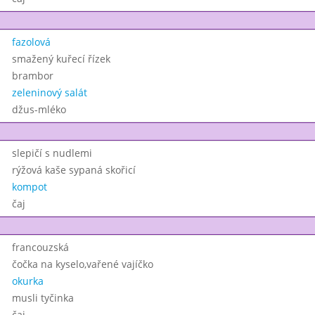
fazolová
smažený kuřecí řízek
brambor
zeleninový salát
džus-mléko
slepičí s nudlemi
rýžová kaše sypaná skořicí
kompot
čaj
francouzská
čočka na kyselo,vařené vajíčko
okurka
musli tyčinka
čaj