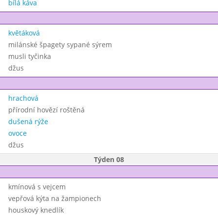
bílá káva
květáková
milánské špagety sypané sýrem
musli tyčinka
džus
hrachová
přírodní hovězí roštěná
dušená rýže
ovoce
džus
Týden 08
kmínová s vejcem
vepřová kýta na žampionech
houskový knedlík