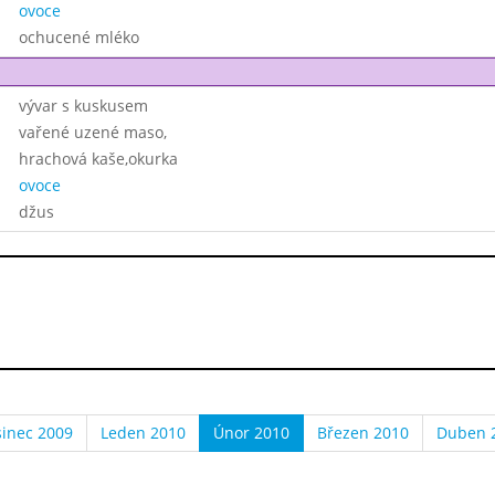
ovoce
ochucené mléko
vývar s kuskusem
vařené uzené maso,
hrachová kaše,okurka
ovoce
džus
sinec 2009
Leden 2010
Únor 2010
Březen 2010
Duben 