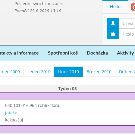
Poslední synchronizace:
Heslo
Pondělí 29.6.2026 13:16
takty a informace
Spotřební koš
Docházka
Aktivity
sinec 2009
Leden 2010
Únor 2010
Březen 2010
Duben 
Týden 05
040,101,016,964 rohlík,flora
jablko
kakao,čaj