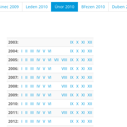
sinec 2009
Leden 2010
Únor 2010
Březen 2010
Duben 
2003:
IX
X
XI
XII
2004:
I
II
III
IV
V
VI
IX
X
XI
XII
2005:
I
II
III
IV
V
VI
VII
VIII
IX
X
XI
XII
2006:
I
II
III
IV
V
VI
VIII
IX
X
XI
XII
2007:
I
II
III
IV
V
VI
VIII
IX
X
XI
XII
2008:
I
II
III
IV
V
VI
VIII
IX
X
XI
XII
2009:
I
II
III
IV
V
VI
VIII
IX
X
XI
XII
2010:
I
II
III
IV
V
VI
IX
X
XI
XII
2011:
I
II
III
IV
V
VI
VIII
IX
X
XI
XII
2012:
I
II
III
IV
V
VI
IX
X
XI
XII