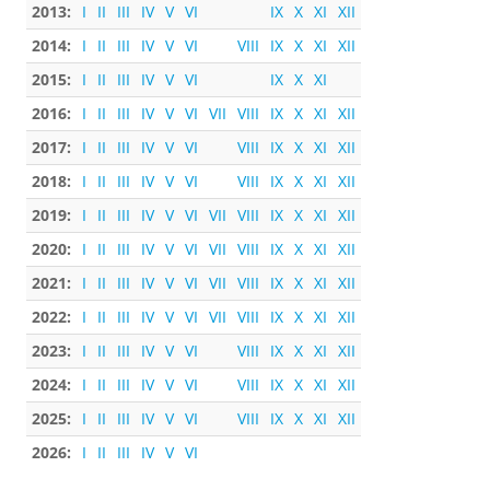
2013:
I
II
III
IV
V
VI
IX
X
XI
XII
2014:
I
II
III
IV
V
VI
VIII
IX
X
XI
XII
2015:
I
II
III
IV
V
VI
IX
X
XI
2016:
I
II
III
IV
V
VI
VII
VIII
IX
X
XI
XII
2017:
I
II
III
IV
V
VI
VIII
IX
X
XI
XII
2018:
I
II
III
IV
V
VI
VIII
IX
X
XI
XII
2019:
I
II
III
IV
V
VI
VII
VIII
IX
X
XI
XII
2020:
I
II
III
IV
V
VI
VII
VIII
IX
X
XI
XII
2021:
I
II
III
IV
V
VI
VII
VIII
IX
X
XI
XII
2022:
I
II
III
IV
V
VI
VII
VIII
IX
X
XI
XII
2023:
I
II
III
IV
V
VI
VIII
IX
X
XI
XII
2024:
I
II
III
IV
V
VI
VIII
IX
X
XI
XII
2025:
I
II
III
IV
V
VI
VIII
IX
X
XI
XII
2026:
I
II
III
IV
V
VI