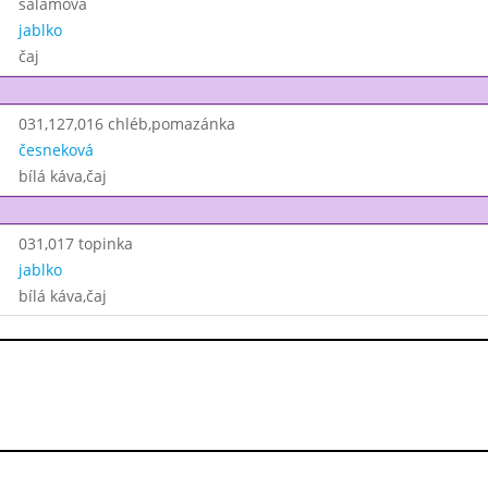
salámová
jablko
čaj
031,127,016 chléb,pomazánka
česneková
bílá káva,čaj
031,017 topinka
jablko
bílá káva,čaj