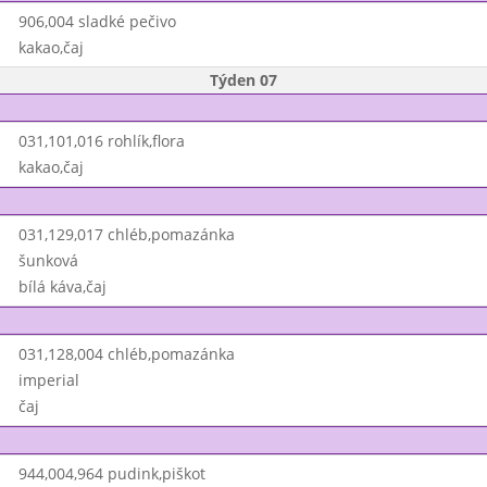
906,004 sladké pečivo
kakao,čaj
Týden 07
031,101,016 rohlík,flora
kakao,čaj
031,129,017 chléb,pomazánka
šunková
bílá káva,čaj
031,128,004 chléb,pomazánka
imperial
čaj
944,004,964 pudink,piškot