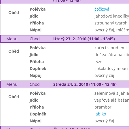
(11:00 - 13:45)
Polévka
čočková
Oběd
Jídlo
jahodové knedlíky
Příloha
strouhaný tvaroh
Nápoj
ovocný čaj, mléčný
Menu
Chod
Úterý 23. 2. 2010 (11:00 - 13:45)
Polévka
kuřecí s nudlemi
Oběd
Jídlo
dušeá játra na ci
Příloha
rýže
Doplněk
čokoládový moučn
Nápoj
ovocný čaj
Menu
Chod
Středa 24. 2. 2010 (11:00 - 13:45)
Polévka
zeleninová s jáhl
Oběd
Jídlo
vepřové alá bažan
Příloha
brambor
Doplněk
jablko
Nápoj
ovocný čaj