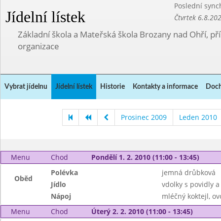
Poslední sync
Jídelní lístek
Čtvrtek 6.8.20
Základní škola a Mateřská škola Brozany nad Ohří, p
organizace
Vybrat jídelnu
Jídelní lístek
Historie
Kontakty a informace
Doch
Prosinec 2009
Leden 2010
Menu
Chod
Pondělí 1. 2. 2010 (11:00 - 13:45)
Polévka
jemná drůbková
Oběd
Jídlo
vdolky s povidly 
Nápoj
mléčný koktejl, ov
Menu
Chod
Úterý 2. 2. 2010 (11:00 - 13:45)