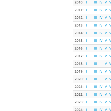
2010:
I
II
III
IV
V
V
2011:
I
II
III
IV
V
V
2012:
I
II
III
IV
V
V
2013:
I
II
III
IV
V
V
2014:
I
II
III
IV
V
V
2015:
I
II
III
IV
V
V
2016:
I
II
III
IV
V
V
2017:
I
II
III
IV
V
V
2018:
I
II
III
V
V
2019:
I
II
III
IV
V
V
2020:
I
II
III
V
V
2021:
I
II
III
IV
V
V
2022:
I
II
III
IV
V
V
2023:
I
II
III
IV
V
V
2024:
I
II
III
IV
V
V