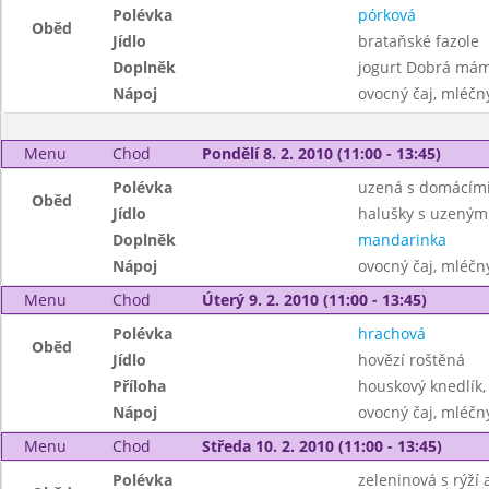
Polévka
pórková
Oběd
Jídlo
brataňské fazole
Doplněk
jogurt Dobrá má
Nápoj
ovocný čaj, mléčný
Menu
Chod
Pondělí 8. 2. 2010 (11:00 - 13:45)
Polévka
uzená s domácím
Oběd
Jídlo
halušky s uzeným
Doplněk
mandarinka
Nápoj
ovocný čaj, mléčný
Menu
Chod
Úterý 9. 2. 2010 (11:00 - 13:45)
Polévka
hrachová
Oběd
Jídlo
hovězí roštěná
Příloha
houskový knedlík,
Nápoj
ovocný čaj, mléčný
Menu
Chod
Středa 10. 2. 2010 (11:00 - 13:45)
Polévka
zeleninová s rýží a