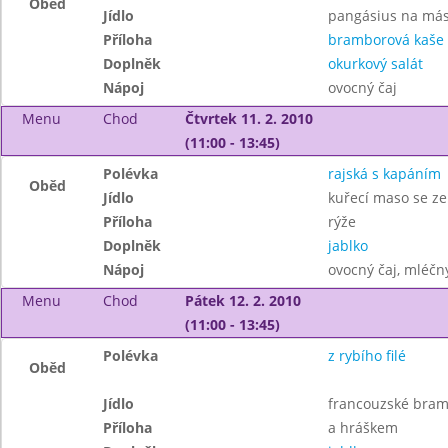
Oběd
Jídlo
pangásius na más
Příloha
bramborová kaše
Doplněk
okurkový salát
Nápoj
ovocný čaj
Menu
Chod
Čtvrtek 11. 2. 2010
(11:00 - 13:45)
Polévka
rajská s kapáním
Oběd
Jídlo
kuřecí maso se z
Příloha
rýže
Doplněk
jablko
Nápoj
ovocný čaj, mléčný
Menu
Chod
Pátek 12. 2. 2010
(11:00 - 13:45)
Polévka
z rybího filé
Oběd
Jídlo
francouzské bram
Příloha
a hráškem