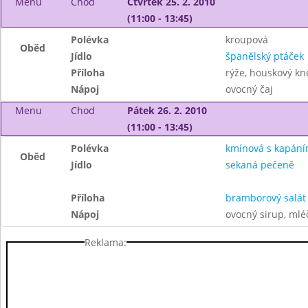
Menu
Chod
Čtvrtek 25. 2. 2010
(11:00 - 13:45)
Polévka
kroupová
Oběd
Jídlo
španělský ptáček
Příloha
rýže, houskový kn
Nápoj
ovocný čaj
Menu
Chod
Pátek 26. 2. 2010
(11:00 - 13:45)
Polévka
kmínová s kapán
Oběd
Jídlo
sekaná pečeně
Příloha
bramborový salát
Nápoj
ovocný sirup, mléč
Reklama: