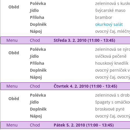
Polévka
zeleninová s kus
Oběd
Jídlo
švýcarské maso
Příloha
brambor
Doplněk
okurkový salát
Nápoj
ovocný čaj, mléčný
Menu
Chod
Středa 3. 2. 2010 (11:00 - 13:45)
Polévka
zeleninová se sý
Oběd
Jídlo
svíčková pečeně
Příloha
houskový knedlík
Doplněk
ovocný perníček v
Nápoj
ovocný čaj, ovocn
Menu
Chod
Čtvrtek 4. 2. 2010 (11:00 - 13:45)
Polévka
zeleninová s dro
Oběd
Jídlo
špagety s omáčko
Doplněk
broskvové pyré
Nápoj
ovocný čaj, ovocn
Menu
Chod
Pátek 5. 2. 2010 (11:00 - 13:45)