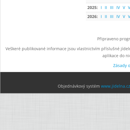
2025:
I
II
III
IV
V
V
2026:
I
II
III
IV
V
V
Připraveno progr
Veškeré publikované informace jsou vlastnictvím příslušné jídel
aplikace do n
Zásady 
Objednávkový systém
www.jidelna.c