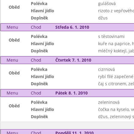
Polévka
gulášová
Oběd
Hlavní jídlo
rizoto z vepřovéh
Doplněk
džus
Menu
Chod
Středa 6. 1. 2010
Polévka
s těstovinami
Oběd
Hlavní jídlo
kuře na paprice, 
Doplněk
mléčný koktejl, ja
Menu
Chod
Čtvrtek 7. 1. 2010
Polévka
cizrnová
Oběd
Hlavní jídlo
rybí filé zapečen
Doplněk
čaj s citronem, ze
Menu
Chod
Pátek 8. 1. 2010
Polévka
zeleninová
Oběd
Hlavní jídlo
čočka na kyselo, v
Doplněk
džus, zeleninový s
Menu
Chod
Pondělí 11. 1. 2010