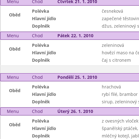
Menu
Chod
Čtvrtek 21. 1. 2010
Polévka
česneková
Oběd
Hlavní jídlo
zapečené těstovin
Doplněk
džus, zeleninový s
Menu
Chod
Pátek 22. 1. 2010
Polévka
zeleninová
Oběd
Hlavní jídlo
hovězí maso na č
Doplněk
čaj s citronem
Menu
Chod
Pondělí 25. 1. 2010
Polévka
hrachová
Oběd
Hlavní jídlo
rybí filé, brambor
Doplněk
sirup, zeleninový 
Menu
Chod
Úterý 26. 1. 2010
Polévka
z ovesných vloček
Oběd
Hlavní jídlo
španělský ptáček,
Doplněk
mléčný kotejl, jab