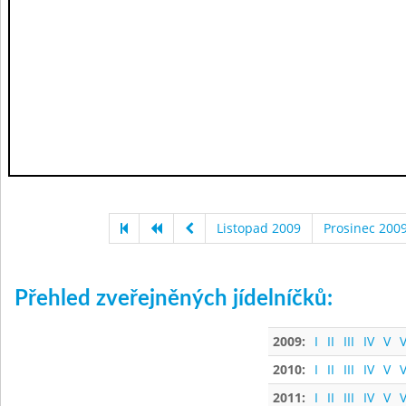
Listopad 2009
Prosinec 200
Přehled zveřejněných jídelníčků:
2009:
I
II
III
IV
V
V
2010:
I
II
III
IV
V
V
2011:
I
II
III
IV
V
V