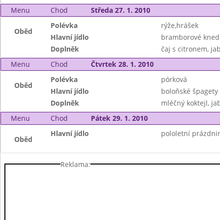
Menu
Chod
Středa 27. 1. 2010
Polévka
rýže,hrášek
Oběd
Hlavní jídlo
bramborové knedlík
Doplněk
čaj s citronem, ja
Menu
Chod
Čtvrtek 28. 1. 2010
Polévka
pórková
Oběd
Hlavní jídlo
boloňské špagety
Doplněk
mléčný koktejl, ja
Menu
Chod
Pátek 29. 1. 2010
Hlavní jídlo
pololetní prázdni
Oběd
Reklama: