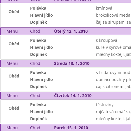
Polévka
kmínová
Oběd
Hlavní jídlo
brokolicové meda
Doplněk
čaj se sirupem, ze
Menu
Chod
Úterý 12. 1. 2010
Polévka
s kroupová
Oběd
Hlavní jídlo
kuře v sýrové omá
Doplněk
mléčný koktejl, ja
Menu
Chod
Středa 13. 1. 2010
Polévka
s fridátovými nud
Oběd
Hlavní jídlo
domácí buchty pl
Doplněk
čaj s citronem, ja
Menu
Chod
Čtvrtek 14. 1. 2010
Polévka
těstoviny
Oběd
Hlavní jídlo
rajčatová omáčka,
Doplněk
mléčný koktejl, ja
Menu
Chod
Pátek 15. 1. 2010