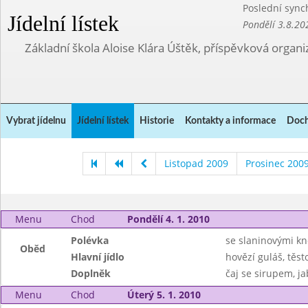
Poslední sync
Jídelní lístek
Pondělí 3.8.20
Základní škola Aloise Klára Úštěk, příspěvková organi
Vybrat jídelnu
Jídelní lístek
Historie
Kontakty a informace
Doch
Listopad 2009
Prosinec 200
Menu
Chod
Pondělí 4. 1. 2010
Polévka
se slaninovými kn
Oběd
Hlavní jídlo
hovězí guláš, těst
Doplněk
čaj se sirupem, ja
Menu
Chod
Úterý 5. 1. 2010