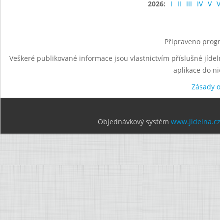
2026:
I
II
III
IV
V
V
Připraveno progr
Veškeré publikované informace jsou vlastnictvím příslušné jídel
aplikace do n
Zásady 
Objednávkový systém
www.jidelna.c