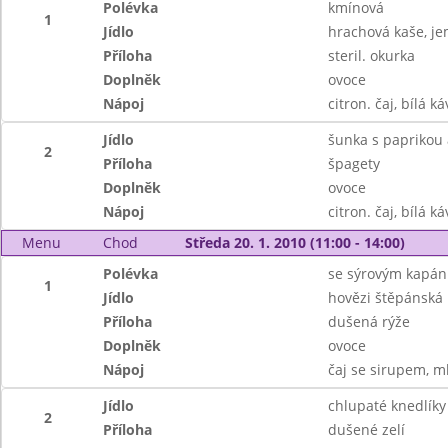
Polévka
kmínová
1
Jídlo
hrachová kaše, j
Příloha
steril. okurka
Doplněk
ovoce
Nápoj
citron. čaj, bílá ká
Jídlo
šunka s paprikou 
2
Příloha
špagety
Doplněk
ovoce
Nápoj
citron. čaj, bílá ká
Menu
Chod
Středa 20. 1. 2010 (11:00 - 14:00)
Polévka
se sýrovým kapá
1
Jídlo
hovězi štěpánská
Příloha
dušená rýže
Doplněk
ovoce
Nápoj
čaj se sirupem, m
Jídlo
chlupaté knedlík
2
Příloha
dušené zelí