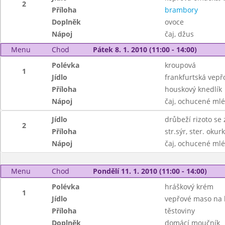
2
Příloha
brambory
Doplněk
ovoce
Nápoj
čaj, džus
Menu
Chod
Pátek 8. 1. 2010 (11:00 - 14:00)
Polévka
kroupová
1
Jídlo
frankfurtská vepř
Příloha
houskový knedlík
Nápoj
čaj, ochucené ml
Jídlo
drůbeží rizoto se
2
Příloha
str.sýr, ster. okur
Nápoj
čaj, ochucené ml
Menu
Chod
Pondělí 11. 1. 2010 (11:00 - 14:00)
Polévka
hráškový krém
1
Jídlo
vepřové maso na
Příloha
těstoviny
Doplněk
domácí moučník