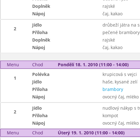
Doplněk
rajské
Nápoj
čaj, kakao
Jídlo
drůbeží játra na 
2
Příloha
pečené brambory
Doplněk
rajské
Nápoj
čaj, kakao
Menu
Chod
Pondělí 18. 1. 2010 (11:00 - 14:00)
Polévka
krupicová s vejci
1
Jídlo
haše, kysané zelí
Příloha
brambory
Nápoj
ovocný čaj, mléko
Jídlo
nudlový nákyp s 
2
Příloha
kompot
Nápoj
ovocný čaj, mléko
Menu
Chod
Úterý 19. 1. 2010 (11:00 - 14:00)