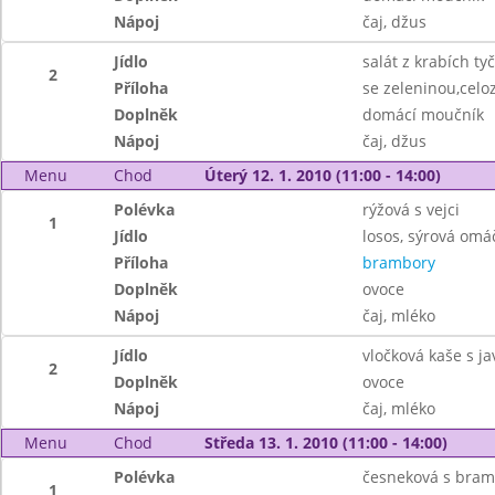
Nápoj
čaj, džus
Jídlo
salát z krabích ty
2
Příloha
se zeleninou,celo
Doplněk
domácí moučník
Nápoj
čaj, džus
Menu
Chod
Úterý 12. 1. 2010 (11:00 - 14:00)
Polévka
rýžová s vejci
1
Jídlo
losos, sýrová omá
Příloha
brambory
Doplněk
ovoce
Nápoj
čaj, mléko
Jídlo
vločková kaše s j
2
Doplněk
ovoce
Nápoj
čaj, mléko
Menu
Chod
Středa 13. 1. 2010 (11:00 - 14:00)
Polévka
česneková s bra
1