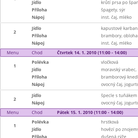
Jídlo
krůtí prsa po špa
Příloha
špagety, sýr
Nápoj
inst. čaj, mléko
Jídlo
kapustové karban
2
Příloha
brambory, obloha
Nápoj
inst. čaj, mléko
Menu
Chod
Čtvrtek 14. 1. 2010 (11:00 - 14:00)
Polévka
vločková
1
Jídlo
moravský vrabec, 
Příloha
bramborový knedl
Nápoj
ovocný čaj, jogur
Jídlo
špecle s tuňákem
2
Nápoj
ovocný čaj, jogur
Menu
Chod
Pátek 15. 1. 2010 (11:00 - 14:00)
Polévka
hrstková
1
Jídlo
hovězí po znojem
Příloha
dušená rýže