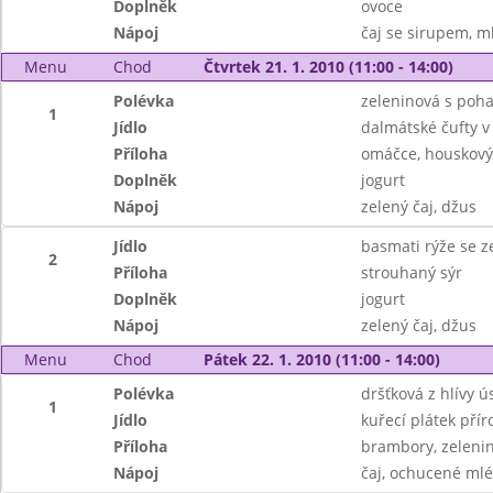
Doplněk
ovoce
Nápoj
čaj se sirupem, m
Menu
Chod
Čtvrtek 21. 1. 2010 (11:00 - 14:00)
Polévka
zeleninová s poh
1
Jídlo
dalmátské čufty v
Příloha
omáčce, houskový
Doplněk
jogurt
Nápoj
zelený čaj, džus
Jídlo
basmati rýže se z
2
Příloha
strouhaný sýr
Doplněk
jogurt
Nápoj
zelený čaj, džus
Menu
Chod
Pátek 22. 1. 2010 (11:00 - 14:00)
Polévka
dršťková z hlívy ú
1
Jídlo
kuřecí plátek přír
Příloha
brambory, zeleni
Nápoj
čaj, ochucené ml