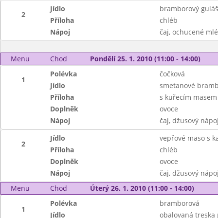
Jídlo
bramborový gulá
2
Příloha
chléb
Nápoj
čaj, ochucené ml
Menu
Chod
Pondělí 25. 1. 2010 (11:00 - 14:00)
Polévka
čočková
1
Jídlo
smetanové bramb
Příloha
s kuřecím masem
Doplněk
ovoce
Nápoj
čaj, džusový nápo
Jídlo
vepřové maso s k
2
Příloha
chléb
Doplněk
ovoce
Nápoj
čaj, džusový nápo
Menu
Chod
Úterý 26. 1. 2010 (11:00 - 14:00)
Polévka
bramborová
1
Jídlo
obalovaná treska