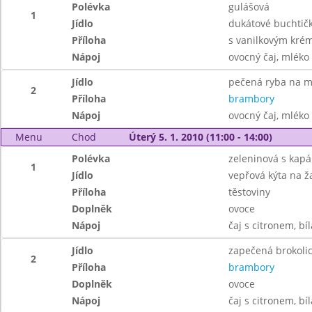
Polévka
gulášová
1
Jídlo
dukátové buchtič
Příloha
s vanilkovým kr
Nápoj
ovocný čaj, mléko
Jídlo
pečená ryba na m
2
Příloha
brambory
Nápoj
ovocný čaj, mléko
Menu
Chod
Úterý 5. 1. 2010 (11:00 - 14:00)
Polévka
zeleninová s kap
1
Jídlo
vepřová kýta na 
Příloha
těstoviny
Doplněk
ovoce
Nápoj
čaj s citronem, bí
Jídlo
zapečená brokoli
2
Příloha
brambory
Doplněk
ovoce
Nápoj
čaj s citronem, bí