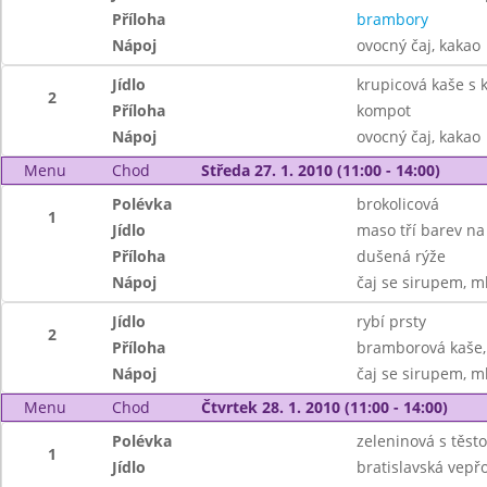
Příloha
brambory
Nápoj
ovocný čaj, kakao
Jídlo
krupicová kaše s
2
Příloha
kompot
Nápoj
ovocný čaj, kakao
Menu
Chod
Středa 27. 1. 2010 (11:00 - 14:00)
Polévka
brokolicová
1
Jídlo
maso tří barev na
Příloha
dušená rýže
Nápoj
čaj se sirupem, m
Jídlo
rybí prsty
2
Příloha
bramborová kaše,
Nápoj
čaj se sirupem, m
Menu
Chod
Čtvrtek 28. 1. 2010 (11:00 - 14:00)
Polévka
zeleninová s těst
1
Jídlo
bratislavská vepř