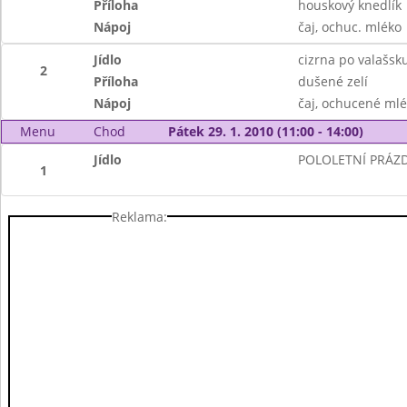
Příloha
houskový knedlík
Nápoj
čaj, ochuc. mléko
Jídlo
cizrna po valašsk
2
Příloha
dušené zelí
Nápoj
čaj, ochucené ml
Menu
Chod
Pátek 29. 1. 2010 (11:00 - 14:00)
Jídlo
POLOLETNÍ PRÁZ
1
Reklama: