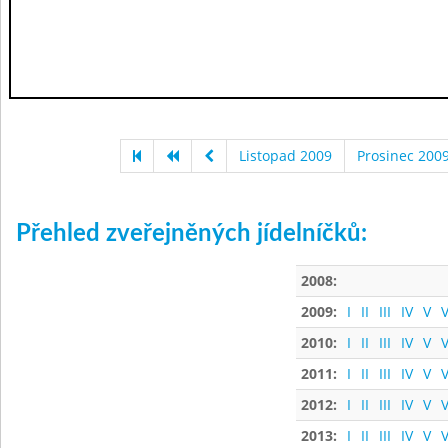
Listopad 2009
Prosinec 200
Přehled zveřejněných jídelníčků:
2008:
2009:
I
II
III
IV
V
V
2010:
I
II
III
IV
V
V
2011:
I
II
III
IV
V
V
2012:
I
II
III
IV
V
V
2013:
I
II
III
IV
V
V