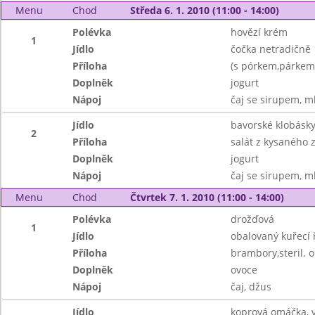
Menu
Chod
Středa 6. 1. 2010 (11:00 - 14:00)
Polévka
hovězí krém
1
Jídlo
čočka netradičně
Příloha
(s pórkem,párkem
Doplněk
jogurt
Nápoj
čaj se sirupem, m
Jídlo
bavorské klobásk
2
Příloha
salát z kysaného z
Doplněk
jogurt
Nápoj
čaj se sirupem, m
Menu
Chod
Čtvrtek 7. 1. 2010 (11:00 - 14:00)
Polévka
drožďová
1
Jídlo
obalovaný kuřecí 
Příloha
brambory,steril. 
Doplněk
ovoce
Nápoj
čaj, džus
Jídlo
koprová omáčka, 