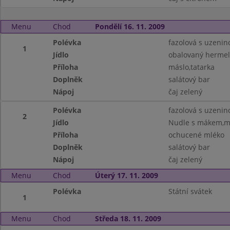
Menu
Chod
Pondělí 16. 11. 2009
Polévka
fazolová s uzenin
1
Jídlo
obalovaný hermel
Příloha
máslo,tatarka
Doplněk
salátový bar
Nápoj
čaj zelený
Polévka
fazolová s uzenin
2
Jídlo
Nudle s mákem,má
Příloha
ochucené mléko
Doplněk
salátový bar
Nápoj
čaj zelený
Menu
Chod
Úterý 17. 11. 2009
Polévka
Státní svátek
1
Menu
Chod
Středa 18. 11. 2009