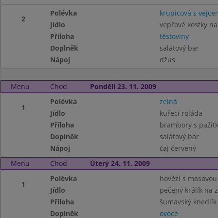
Polévka
krupicová s vejce
2
Jídlo
vepřové kostky n
Příloha
těstoviny
Doplněk
salátový bar
Nápoj
džus
Menu
Chod
Pondělí 23. 11. 2009
Polévka
zelná
1
Jídlo
kuřecí roláda
Příloha
brambory s pažit
Doplněk
salátový bar
Nápoj
čaj červený
Menu
Chod
Úterý 24. 11. 2009
Polévka
hovězí s masovou 
1
Jídlo
pečený králík na 
Příloha
šumavský knedlík
Doplněk
ovoce