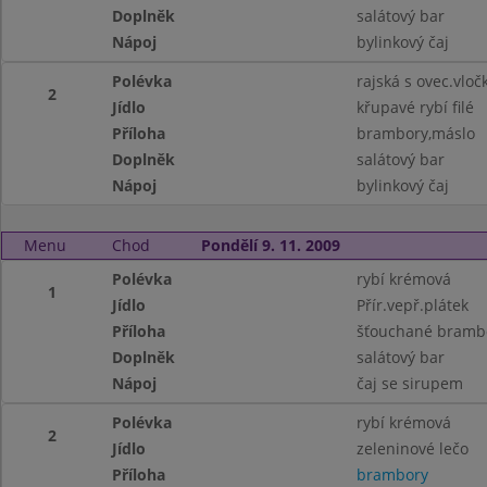
Doplněk
salátový bar
Nápoj
bylinkový čaj
Polévka
rajská s ovec.vloč
2
Jídlo
křupavé rybí filé
Příloha
brambory,máslo
Doplněk
salátový bar
Nápoj
bylinkový čaj
Menu
Chod
Pondělí 9. 11. 2009
Polévka
rybí krémová
1
Jídlo
Přír.vepř.plátek
Příloha
šťouchané bramb
Doplněk
salátový bar
Nápoj
čaj se sirupem
Polévka
rybí krémová
2
Jídlo
zeleninové lečo
Příloha
brambory