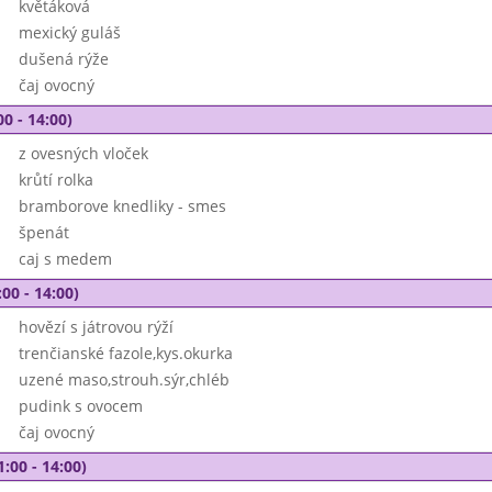
květáková
mexický guláš
dušená rýže
čaj ovocný
00 - 14:00)
z ovesných vloček
krůtí rolka
bramborove knedliky - smes
špenát
caj s medem
00 - 14:00)
hovězí s játrovou rýží
trenčianské fazole,kys.okurka
uzené maso,strouh.sýr,chléb
pudink s ovocem
čaj ovocný
1:00 - 14:00)