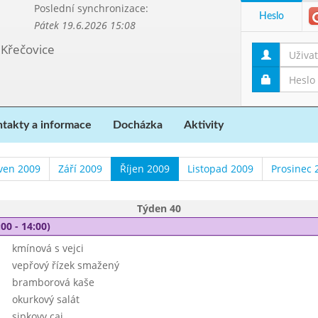
Poslední synchronizace:
Heslo
Pátek 19.6.2026 15:08
 Křečovice
takty a informace
Docházka
Aktivity
ven 2009
Září 2009
Říjen 2009
Listopad 2009
Prosinec 
Týden 40
00 - 14:00)
kmínová s vejci
vepřový řízek smažený
bramborová kaše
okurkový salát
sipkovy caj