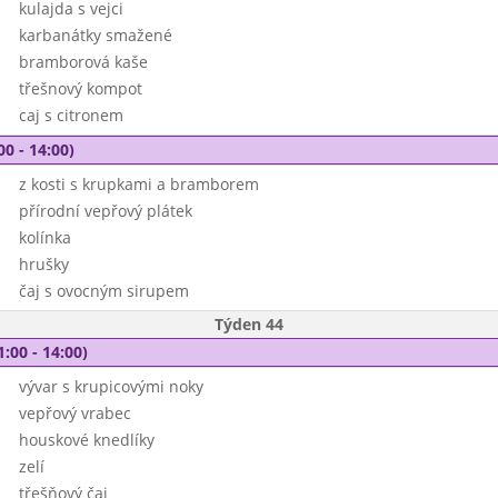
kulajda s vejci
karbanátky smažené
bramborová kaše
třešnový kompot
caj s citronem
00 - 14:00)
z kosti s krupkami a bramborem
přírodní vepřový plátek
kolínka
hrušky
čaj s ovocným sirupem
Týden 44
1:00 - 14:00)
vývar s krupicovými noky
vepřový vrabec
houskové knedlíky
zelí
třešňový čaj