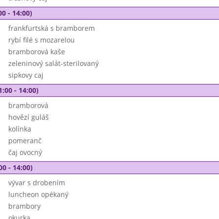
00 - 14:00)
frankfurtská s bramborem
rybí filé s mozarelou
bramborová kaše
zeleninový salát-sterilovaný
sipkovy caj
1:00 - 14:00)
bramborová
hovězí guláš
kolínka
pomeranč
čaj ovocný
00 - 14:00)
vývar s drobením
luncheon opékaný
brambory
okurka