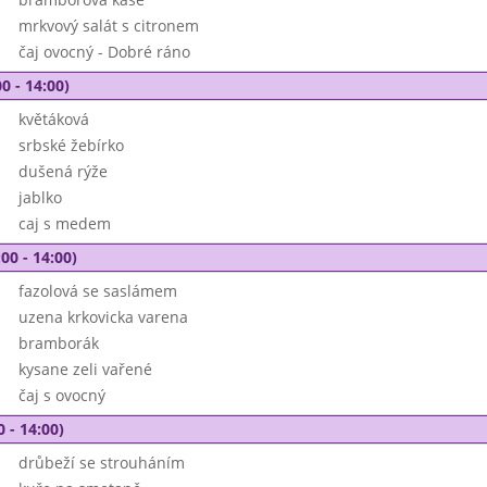
mrkvový salát s citronem
čaj ovocný - Dobré ráno
0 - 14:00)
květáková
srbské žebírko
dušená rýže
jablko
caj s medem
00 - 14:00)
fazolová se saslámem
uzena krkovicka varena
bramborák
kysane zeli vařené
čaj s ovocný
0 - 14:00)
drůbeží se strouháním