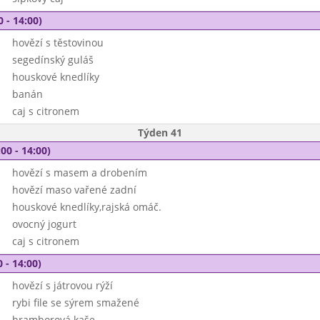
0 - 14:00)
hovězí s těstovinou
segedínský guláš
houskové knedlíky
banán
caj s citronem
Týden 41
00 - 14:00)
hovězí s masem a drobením
hovězí maso vařené zadní
houskové knedlíky,rajská omáč.
ovocný jogurt
caj s citronem
 - 14:00)
hovězí s játrovou rýží
rybi file se sýrem smažené
bramborová kaše