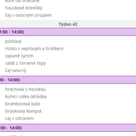
kuře na smetaně
houskové knedlíky
čaj s ovocným sirupem
Týden 42
1:00 - 14:00)
pórková
rizoto s vepřovým a hráškem
sypané sýrem
salát z červené řepy
čaj ovocný
00 - 14:00)
hrachová s houskou
kuřecí rolka-lahůdka
bramborová kaše
broskvovy kompot
caj s citronem
00 - 14:00)