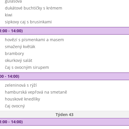
gulášová
dukátové buchtičky s krémem
kiwi
sipkovy caj s brusinkami
1:00 - 14:00)
hovězí s písmenkami a masem
smažený květák
brambory
okurkový salát
čaj s ovocným sirupem
00 - 14:00)
zeleninová s rýží
hamburská vepřová na smetaně
houskové knedlíky
čaj ovocný
Týden 43
1:00 - 14:00)