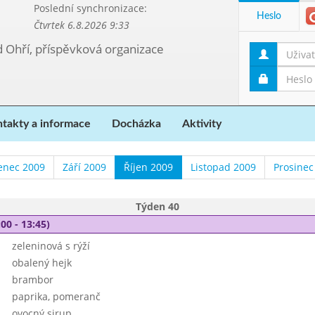
Poslední synchronizace:
Heslo
Čtvrtek 6.8.2026 9:33
d Ohří, příspěvková organizace
takty a informace
Docházka
Aktivity
enec 2009
Září 2009
Říjen 2009
Listopad 2009
Prosinec
Týden 40
00 - 13:45)
zeleninová s rýží
obalený hejk
brambor
paprika, pomeranč
ovocný sirup