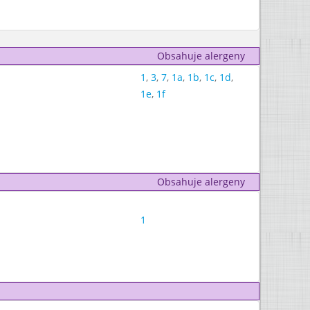
Obsahuje alergeny
1
,
3
,
7
,
1a
,
1b
,
1c
,
1d
,
1e
,
1f
Obsahuje alergeny
1