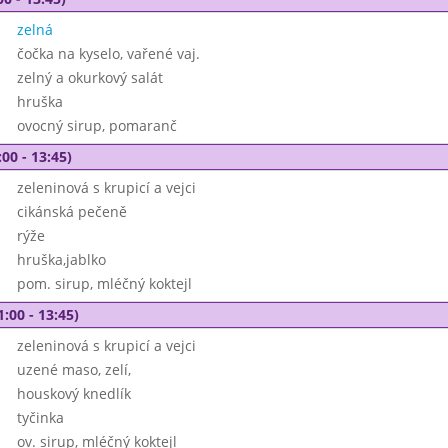
zelná
čočka na kyselo, vařené vaj.
zelný a okurkový salát
hruška
ovocný sirup, pomaranč
00 - 13:45)
zeleninová s krupicí a vejci
cikánská pečeně
rýže
hruška,jablko
pom. sirup, mléčný koktejl
1:00 - 13:45)
zeleninová s krupicí a vejci
uzené maso, zelí,
houskový knedlík
tyčinka
ov. sirup, mléčný koktejl