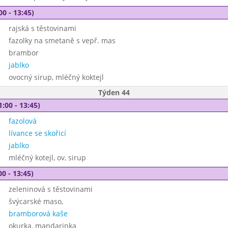
00 - 13:45)
rajská s těstovinami
fazolky na smetaně s vepř. mas
brambor
jablko
ovocný sirup, mléčný koktejl
Týden 44
1:00 - 13:45)
fazolová
lívance se skořicí
jablko
mléčný kotejl, ov, sirup
00 - 13:45)
zeleninová s těstovinami
švýcarské maso,
bramborová kaše
okurka, mandarinka