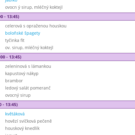
ovocn ý sirup, mléčný koktejl
0 - 13:45)
celerová s opraženou houskou
boloňské špagety
tyčinka fit
ov. sirup, mléčný koktejl
00 - 13:45)
zeleninová s lámankou
kapustový nákyp
brambor
ledový salát pomeranč
ovocný sirup
0 - 13:45)
květáková
hovězí svíčková pečeně
houskový knedlík