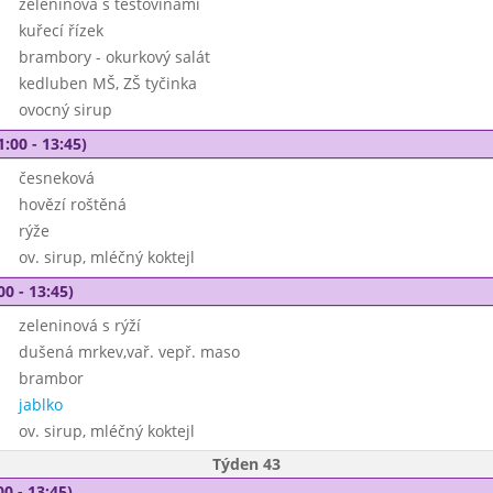
zeleninová s těstovinami
kuřecí řízek
brambory - okurkový salát
kedluben MŠ, ZŠ tyčinka
ovocný sirup
1:00 - 13:45)
česneková
hovězí roštěná
rýže
ov. sirup, mléčný koktejl
00 - 13:45)
zeleninová s rýží
dušená mrkev,vař. vepř. maso
brambor
jablko
ov. sirup, mléčný koktejl
Týden 43
00 - 13:45)