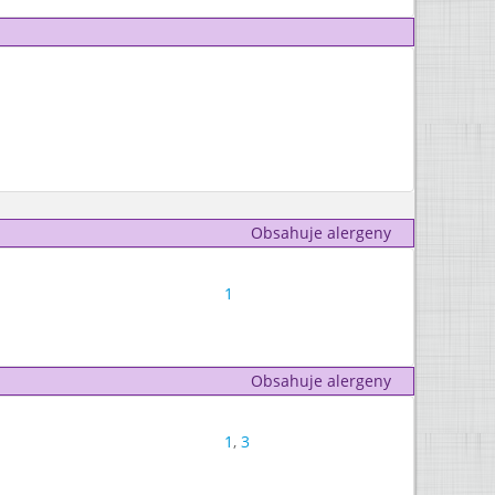
Obsahuje alergeny
1
Obsahuje alergeny
1
,
3