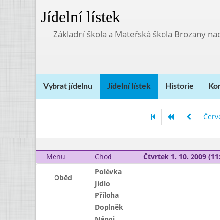
Jídelní lístek
Základní škola a Mateřská škola Brozany na
Vybrat jídelnu
Jídelní lístek
Historie
Kon
Červ
Menu
Chod
Čtvrtek 1. 10. 2009 (11:
Polévka
Oběd
Jídlo
Příloha
Doplněk
Nápoj