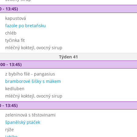
0 - 13:45)
kapustová
fazole po bretaňsku
chléb
tyčinka fit
mléčný koktejl, ovocný sirup
Týden 41
00 - 13:45)
z bybího filé - pangasius
bramborové šišky s mákem
kedluben
mléčný koktejl, ovocný sirup
 - 13:45)
zeleninová s těstovinami
španělský ptáček
rýže
jablko