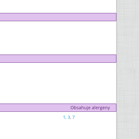
Obsahuje alergeny
1
,
3
,
7