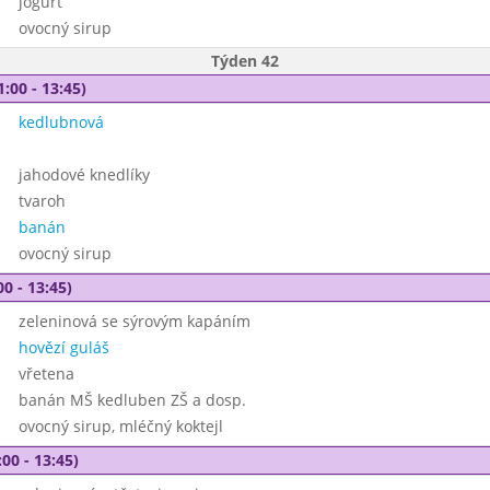
jogurt
ovocný sirup
Týden 42
1:00 - 13:45)
kedlubnová
jahodové knedlíky
tvaroh
banán
ovocný sirup
00 - 13:45)
zeleninová se sýrovým kapáním
hovězí guláš
vřetena
banán MŠ kedluben ZŠ a dosp.
ovocný sirup, mléčný koktejl
00 - 13:45)