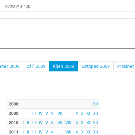
ovocný sirup
enec 2009
Září 2009
Říjen 2009
Listopad 2009
Prosinec
2008:
XII
2009:
III
IV
V
VI
VII
IX
X
XI
XII
2010:
I
II
III
IV
V
VI
VII
VIII
IX
X
XI
XII
2011:
I
II
III
IV
V
VI
VIII
IX
X
XI
XII