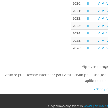
2020:
I
II
III
IV
V
V
2021:
I
II
III
IV
V
V
2022:
I
II
III
IV
V
V
2023:
I
II
III
IV
V
V
2024:
I
II
III
IV
V
V
2025:
I
II
III
IV
V
V
2026:
I
II
III
IV
V
V
Připraveno progr
Veškeré publikované informace jsou vlastnictvím příslušné jídel
aplikace do n
Zásady 
Objednávkový systém
www.jidelna.c