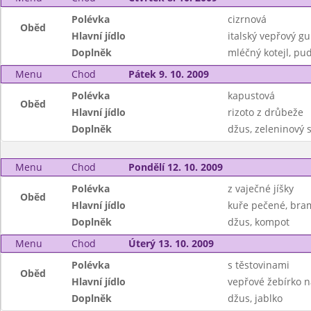
Polévka
cizrnová
Oběd
Hlavní jídlo
italský vepřový gu
Doplněk
mléčný kotejl, pu
Menu
Chod
Pátek 9. 10. 2009
Polévka
kapustová
Oběd
Hlavní jídlo
rizoto z drůbeže
Doplněk
džus, zeleninový s
Menu
Chod
Pondělí 12. 10. 2009
Polévka
z vaječné jíšky
Oběd
Hlavní jídlo
kuře pečené, bra
Doplněk
džus, kompot
Menu
Chod
Úterý 13. 10. 2009
Polévka
s těstovinami
Oběd
Hlavní jídlo
vepřové žebírko n
Doplněk
džus, jablko