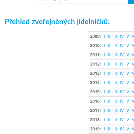
Přehled zveřejněných jídelníčků:
2009:
I
II
III
IV
V
V
2010:
I
II
III
IV
V
V
2011:
I
II
III
IV
V
V
2012:
I
II
III
IV
V
V
2013:
I
II
III
IV
V
V
2014:
I
II
III
IV
V
V
2015:
I
II
III
IV
V
V
2016:
I
II
III
IV
V
V
2017:
I
II
III
IV
V
V
2018:
I
II
III
IV
V
V
2019:
I
II
III
IV
V
V