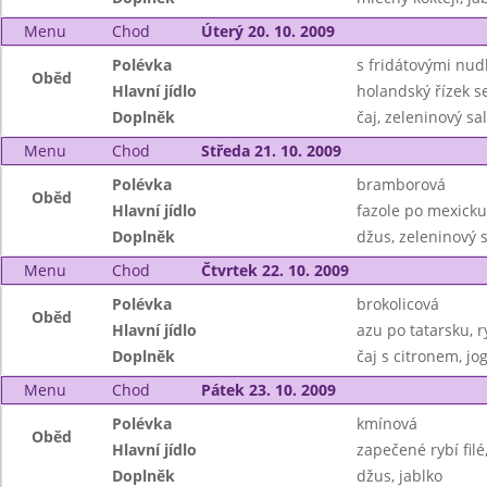
Menu
Chod
Úterý 20. 10. 2009
Polévka
s fridátovými nud
Oběd
Hlavní jídlo
holandský řízek 
Doplněk
čaj, zeleninový sal
Menu
Chod
Středa 21. 10. 2009
Polévka
bramborová
Oběd
Hlavní jídlo
fazole po mexicku
Doplněk
džus, zeleninový s
Menu
Chod
Čtvrtek 22. 10. 2009
Polévka
brokolicová
Oběd
Hlavní jídlo
azu po tatarsku, r
Doplněk
čaj s citronem, jo
Menu
Chod
Pátek 23. 10. 2009
Polévka
kmínová
Oběd
Hlavní jídlo
zapečené rybí fil
Doplněk
džus, jablko