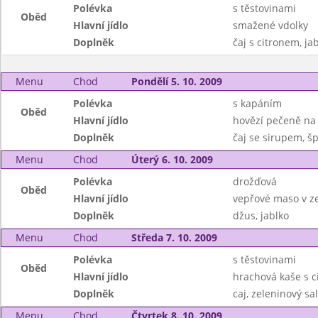
Polévka
s těstovinami
Oběd
Hlavní jídlo
smažené vdolky
Doplněk
čaj s citronem, ja
Menu
Chod
Pondělí 5. 10. 2009
Polévka
s kapáním
Oběd
Hlavní jídlo
hovězí pečeně na 
Doplněk
čaj se sirupem, š
Menu
Chod
Úterý 6. 10. 2009
Polévka
drožďová
Oběd
Hlavní jídlo
vepřové maso v z
Doplněk
džus, jablko
Menu
Chod
Středa 7. 10. 2009
Polévka
s těstovinami
Oběd
Hlavní jídlo
hrachová kaše s c
Doplněk
caj, zeleninový sal
Menu
Chod
Čtvrtek 8. 10. 2009