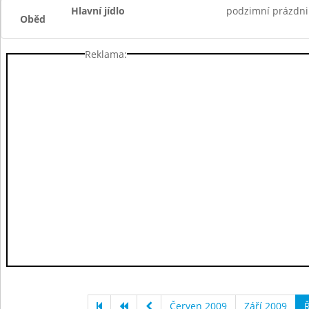
Hlavní jídlo
podzimní prázdni
Oběd
Reklama:
Červen 2009
Září 2009
Ř