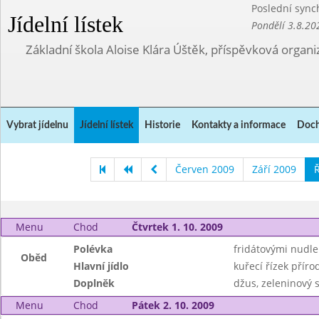
Poslední sync
Jídelní lístek
Pondělí 3.8.20
Základní škola Aloise Klára Úštěk, příspěvková organi
Vybrat jídelnu
Jídelní lístek
Historie
Kontakty a informace
Doch
Červen 2009
Září 2009
Ř
Menu
Chod
Čtvrtek 1. 10. 2009
Polévka
fridátovými nudl
Oběd
Hlavní jídlo
kuřecí řízek přír
Doplněk
džus, zeleninový s
Menu
Chod
Pátek 2. 10. 2009