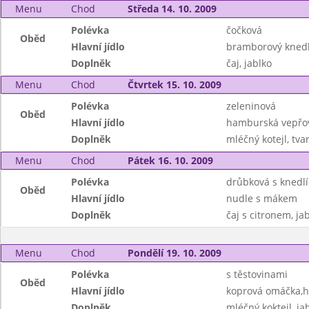
Menu
Chod
Středa 14. 10. 2009
Polévka
čočková
Oběd
Hlavní jídlo
bramborový knedlík
Doplněk
čaj, jablko
Menu
Chod
Čtvrtek 15. 10. 2009
Polévka
zeleninová
Oběd
Hlavní jídlo
hamburská vepřov
Doplněk
mléčný kotejl, tv
Menu
Chod
Pátek 16. 10. 2009
Polévka
drůbková s knedlí
Oběd
Hlavní jídlo
nudle s mákem
Doplněk
čaj s citronem, ja
Menu
Chod
Pondělí 19. 10. 2009
Polévka
s těstovinami
Oběd
Hlavní jídlo
koprová omáčka,h
Doplněk
mléčný koktejl, ja