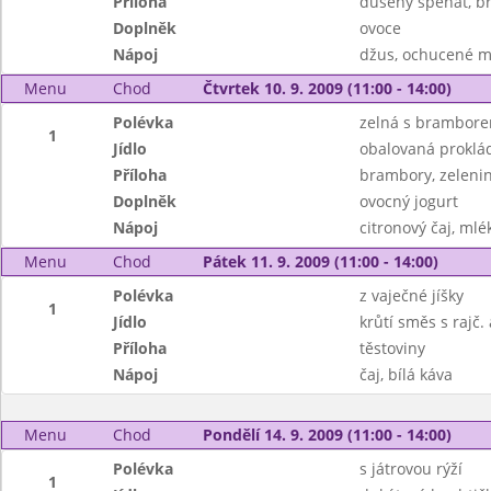
Příloha
dušený špenát, b
Doplněk
ovoce
Nápoj
džus, ochucené m
Menu
Chod
Čtvrtek 10. 9. 2009 (11:00 - 14:00)
Polévka
zelná s brambor
1
Jídlo
obalovaná proklá
Příloha
brambory, zelenin
Doplněk
ovocný jogurt
Nápoj
citronový čaj, mlé
Menu
Chod
Pátek 11. 9. 2009 (11:00 - 14:00)
Polévka
z vaječné jíšky
1
Jídlo
krůtí směs s rajč.
Příloha
těstoviny
Nápoj
čaj, bílá káva
Menu
Chod
Pondělí 14. 9. 2009 (11:00 - 14:00)
Polévka
s játrovou rýží
1