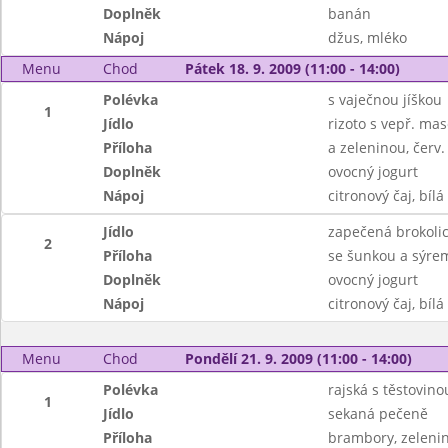
Doplněk
banán
Nápoj
džus, mléko
Menu
Chod
Pátek 18. 9. 2009 (11:00 - 14:00)
Polévka
s vaječnou jíškou
1
Jídlo
rizoto s vepř. ma
Příloha
a zeleninou, červ.
Doplněk
ovocný jogurt
Nápoj
citronový čaj, bílá
Jídlo
zapečená brokoli
2
Příloha
se šunkou a sýre
Doplněk
ovocný jogurt
Nápoj
citronový čaj, bílá
Menu
Chod
Pondělí 21. 9. 2009 (11:00 - 14:00)
Polévka
rajská s těstovino
1
Jídlo
sekaná pečeně
Příloha
brambory, zelenin