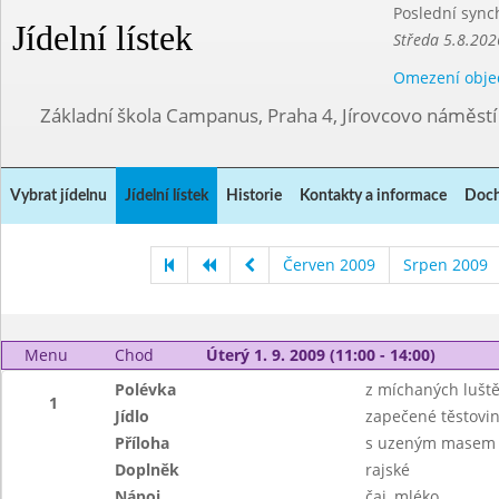
Poslední sync
Jídelní lístek
Středa 5.8.202
Omezení obje
Základní škola Campanus, Praha 4, Jírovcovo náměst
Vybrat jídelnu
Jídelní lístek
Historie
Kontakty a informace
Doch
Červen 2009
Srpen 2009
Menu
Chod
Úterý 1. 9. 2009 (11:00 - 14:00)
Polévka
z míchaných lušt
1
Jídlo
zapečené těstovi
Příloha
s uzeným masem 
Doplněk
rajské
Nápoj
čaj, mléko