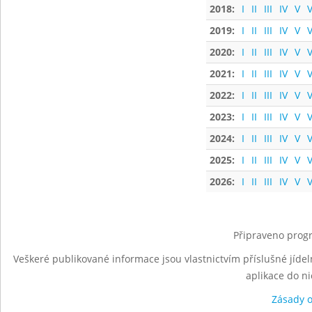
2018:
I
II
III
IV
V
V
2019:
I
II
III
IV
V
V
2020:
I
II
III
IV
V
V
2021:
I
II
III
IV
V
V
2022:
I
II
III
IV
V
V
2023:
I
II
III
IV
V
V
2024:
I
II
III
IV
V
V
2025:
I
II
III
IV
V
V
2026:
I
II
III
IV
V
V
Připraveno progr
Veškeré publikované informace jsou vlastnictvím příslušné jídel
aplikace do n
Zásady 