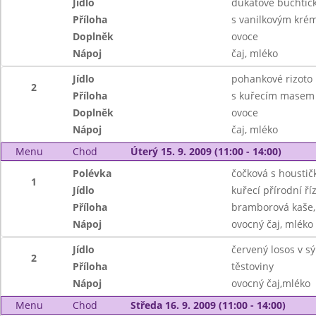
Jídlo
dukátové buchtič
Příloha
s vanilkovým kr
Doplněk
ovoce
Nápoj
čaj, mléko
Jídlo
pohankové rizoto
2
Příloha
s kuřecím masem 
Doplněk
ovoce
Nápoj
čaj, mléko
Menu
Chod
Úterý 15. 9. 2009 (11:00 - 14:00)
Polévka
čočková s houstič
1
Jídlo
kuřecí přírodní ří
Příloha
bramborová kaše, 
Nápoj
ovocný čaj, mléko
Jídlo
červený losos v s
2
Příloha
těstoviny
Nápoj
ovocný čaj,mléko
Menu
Chod
Středa 16. 9. 2009 (11:00 - 14:00)