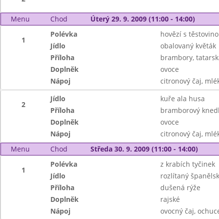
Menu
Chod
Úterý 29. 9. 2009 (11:00 - 14:00)
Polévka
hovězí s těstovin
1
Jídlo
obalovaný květák
Příloha
brambory, tatars
Doplněk
ovoce
Nápoj
citronový čaj, mlé
Jídlo
kuře ala husa
2
Příloha
bramborový knedl
Doplněk
ovoce
Nápoj
citronový čaj, mlé
Menu
Chod
Středa 30. 9. 2009 (11:00 - 14:00)
Polévka
z krabích tyčinek
1
Jídlo
rozlítaný španěls
Příloha
dušená rýže
Doplněk
rajské
Nápoj
ovocný čaj, ochu