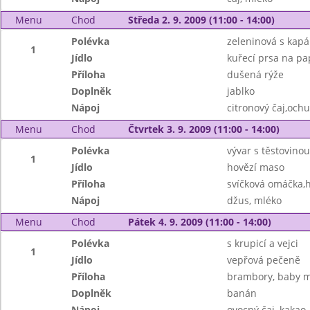
Menu
Chod
Středa 2. 9. 2009 (11:00 - 14:00)
Polévka
zeleninová s kap
1
Jídlo
kuřecí prsa na pa
Příloha
dušená rýže
Doplněk
jablko
Nápoj
citronový čaj,och
Menu
Chod
Čtvrtek 3. 9. 2009 (11:00 - 14:00)
Polévka
vývar s těstovinou
1
Jídlo
hovězí maso
Příloha
svíčková omáčka,h
Nápoj
džus, mléko
Menu
Chod
Pátek 4. 9. 2009 (11:00 - 14:00)
Polévka
s krupicí a vejci
1
Jídlo
vepřová pečeně
Příloha
brambory, baby 
Doplněk
banán
Nápoj
ovocný čaj, kakao