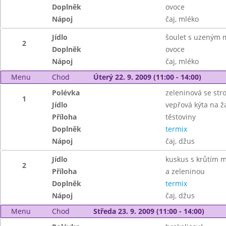
Doplněk
ovoce
Nápoj
čaj, mléko
Jídlo
šoulet s uzeným
2
Doplněk
ovoce
Nápoj
čaj, mléko
Menu
Chod
Úterý 22. 9. 2009 (11:00 - 14:00)
Polévka
zeleninová se st
1
Jídlo
vepřová kýta na 
Příloha
těstoviny
Doplněk
termix
Nápoj
čaj, džus
Jídlo
kuskus s krůtím 
2
Příloha
a zeleninou
Doplněk
termix
Nápoj
čaj, džus
Menu
Chod
Středa 23. 9. 2009 (11:00 - 14:00)