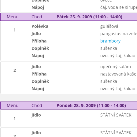
Nápoj
čaj, voda se siru
Menu
Chod
Pátek 25. 9. 2009 (11:00 - 14:00)
Polévka
gulášová
1
Jídlo
pangasius na zel
Příloha
brambory
Doplněk
sušenka
Nápoj
ovocný čaj, kakao
Jídlo
opečený salám
2
Příloha
nastavovaná kaše
Doplněk
sušenka
Nápoj
ovocný čaj, kakao
Menu
Chod
Pondělí 28. 9. 2009 (11:00 - 14:00)
Jídlo
STÁTNÍ SVÁTEK
1
Jídlo
STÁTNÍ SVÁTEK
2