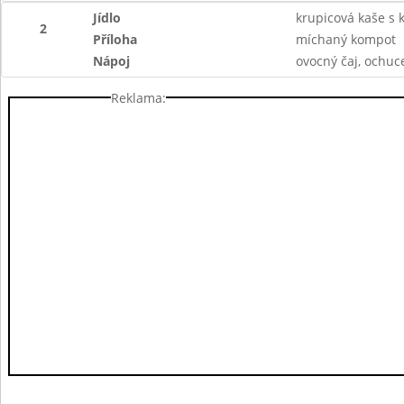
Jídlo
krupicová kaše s
2
Příloha
míchaný kompot
Nápoj
ovocný čaj, ochu
Reklama: