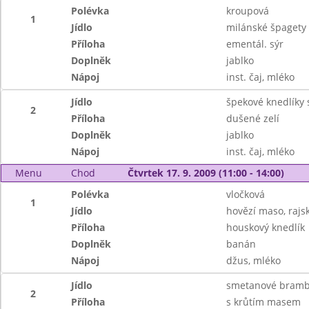
Polévka
kroupová
1
Jídlo
milánské špagety
Příloha
ementál. sýr
Doplněk
jablko
Nápoj
inst. čaj, mléko
Jídlo
špekové knedlíky
2
Příloha
dušené zelí
Doplněk
jablko
Nápoj
inst. čaj, mléko
Menu
Chod
Čtvrtek 17. 9. 2009 (11:00 - 14:00)
Polévka
vločková
1
Jídlo
hovězí maso, raj
Příloha
houskový knedlík
Doplněk
banán
Nápoj
džus, mléko
Jídlo
smetanové bramb
2
Příloha
s krůtím masem