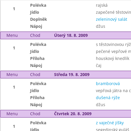
Polévka
rajská
1
Jídlo
zapečené těstovi
Doplněk
zeleninový salát
Nápoj
džus
Menu
Chod
Úterý 18. 8. 2009
Polévka
s těstovinovou rýž
1
Jídlo
pečené vepřové m
Příloha
houskový knedlík
Nápoj
čaj
Menu
Chod
Středa 19. 8. 2009
Polévka
bramborová
1
Jídlo
vepřová játra na 
Příloha
dušená rýže
Nápoj
džus
Menu
Chod
Čtvrtek 20. 8. 2009
Polévka
z vaječné jíšky
1
Jídlo
segedinský guláš