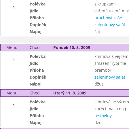
Polévka
s krupkami
1
Jídlo
vařené uzené mas
Příloha
hrachová kaše
Doplněk
zeleninový salát
Nápoj
čaj
Menu
Chod
Pondělí 10. 8. 2009
Polévka
kmínová s vejcem
1
Jídlo
smažení rybí filé
Příloha
brambor
Doplněk
zeleninový salát
Nápoj
džus
Menu
Chod
Úterý 11. 8. 2009
Polévka
cibulová se sýrem
1
Jídlo
kuřecí maso na p
Příloha
těstoviny
Nápoj
džus