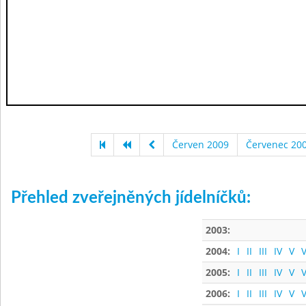
Červen 2009
Červenec 20
Přehled zveřejněných jídelníčků:
2003:
2004:
I
II
III
IV
V
V
2005:
I
II
III
IV
V
V
2006:
I
II
III
IV
V
V