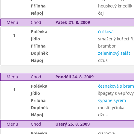
Příloha
houskový knedlík
Nápoj
čaj
Menu
Chod
Pátek 21. 8. 2009
Polévka
čočková
1
Jídlo
smažený kuřecí ří
Příloha
brambor
Doplněk
zeleninový salát
Nápoj
džus
Menu
Chod
Pondělí 24. 8. 2009
Polévka
česneková s bra
1
Jídlo
špagety s vepřo
Příloha
sypané sýrem
Doplněk
musli tyčinka
Nápoj
džus
Menu
Chod
Úterý 25. 8. 2009
Polévka
cizrnová