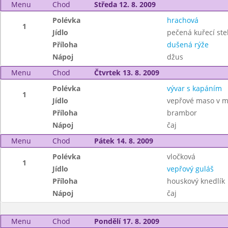
Menu
Chod
Středa 12. 8. 2009
Polévka
hrachová
1
Jídlo
pečená kuřecí st
Příloha
dušená rýže
Nápoj
džus
Menu
Chod
Čtvrtek 13. 8. 2009
Polévka
vývar s kapáním
1
Jídlo
vepřové maso v m
Příloha
brambor
Nápoj
čaj
Menu
Chod
Pátek 14. 8. 2009
Polévka
vločková
1
Jídlo
vepřový guláš
Příloha
houskový knedlík
Nápoj
čaj
Menu
Chod
Pondělí 17. 8. 2009