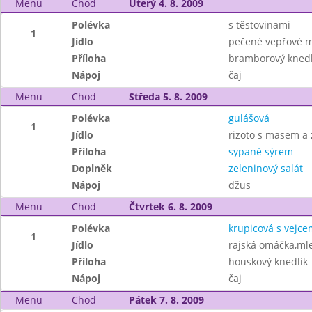
Menu
Chod
Úterý 4. 8. 2009
Polévka
s těstovinami
1
Jídlo
pečené vepřové m
Příloha
bramborový knedl
Nápoj
čaj
Menu
Chod
Středa 5. 8. 2009
Polévka
gulášová
1
Jídlo
rizoto s masem a 
Příloha
sypané sýrem
Doplněk
zeleninový salát
Nápoj
džus
Menu
Chod
Čtvrtek 6. 8. 2009
Polévka
krupicová s vejce
1
Jídlo
rajská omáčka,ml
Příloha
houskový knedlík
Nápoj
čaj
Menu
Chod
Pátek 7. 8. 2009