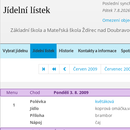
Poslední sync
Jídelní lístek
Pátek 7.8.2026
Omezení obje
Základní škola a Mateřská škola Ždírec nad Doubravo
Vybrat jídelnu
Jídelní lístek
Historie
Kontakty a informace
Spot
Červen 2009
Červenec 20
Menu
Chod
Pondělí 3. 8. 2009
Polévka
květáková
1
Jídlo
koprová omáčka,v
Příloha
brambor
Nápoj
čaj