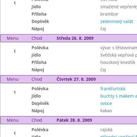
1
Jídlo
smažené vepřenk
Příloha
brambor
Doplněk
zeleninový salát
Nápoj
čaj
Menu
Chod
Středa 26. 8. 2009
Polévka
vývar s těstovina
1
Jídlo
švédská vepřová 
Příloha
houskový knedlík
Nápoj
čaj
Menu
Chod
Čtvrtek 27. 8. 2009
Polévka
frankfurtská
1
Jídlo
buchty s mákem a
Doplněk
ovoce
Nápoj
kakao
Menu
Chod
Pátek 28. 8. 2009
Polévka
rajská
1
Jídlo
přírodní vepřový ř