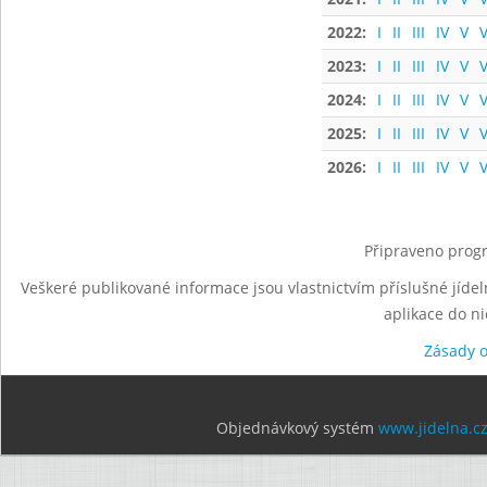
2022:
I
II
III
IV
V
V
2023:
I
II
III
IV
V
V
2024:
I
II
III
IV
V
V
2025:
I
II
III
IV
V
V
2026:
I
II
III
IV
V
V
Připraveno progr
Veškeré publikované informace jsou vlastnictvím příslušné jídel
aplikace do n
Zásady 
Objednávkový systém
www.jidelna.c